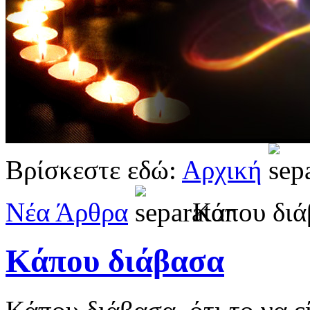
Βρίσκεστε εδώ:
Αρχική
Νέα Άρθρα
Κάπου δι
Κάπου διάβασα