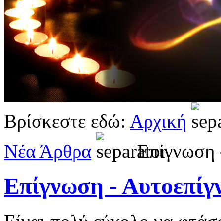
Βρίσκεστε εδώ:
Αρχική
Νέα Άρθρα
Επίγνωση 
Επίγνωση - Αυτοεπί