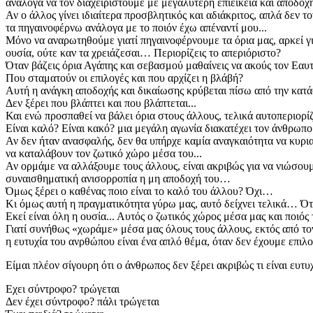
ανάλογα να τον διαχειριστούμε με μεγαλύτερη επιείκεια και αποδοχή
Αν ο άλλος γίνει ιδιαίτερα προσβλητικός και αδιάκριτος, απλά δεν το
τα πηγαινοφέρνω ανάλογα με το ποιόν έχω απέναντί μου...
Μόνο να αναρωτηθούμε γιατί πηγαινοφέρνουμε τα όρια μας, αρκεί γ
ουσία, ούτε καν τα χρειάζεσαι… Περιορίζεις το απεριόριστο?
Όταν βάζεις όρια Αγάπης και σεβασμού μαθαίνεις να ακούς τον Εαυτ
Που σταματούν οι επιλογές και που αρχίζει η βλάβή?
Αυτή η ανάγκη αποδοχής και δικαίωσης κρύβεται πίσω από την κατάστα
Δεν ξέρει που βλάπτει και που βλάπτεται...
Και ενώ προσπαθεί να βάλει όρια στους άλλους, τελικά αυτοπεριορίζετα
Είναι καλό? Είναι κακό? μια μεγάλη αγωνία διακατέχει τον άνθρωπο γ
Αν δεν ήταν ανασφαλής, δεν θα υπήρχε καμία αναγκαιότητα να κυρια
να καταλάβουν τον ζωτικό χώρο μέσα του...
Αν ορμάμε να αλλάξουμε τους άλλους, είναι ακριβώς για να νιώσουμε
συναισθηματική ανισορροπία η μη αποδοχή του…
Όμως ξέρει ο καθένας ποιο είναι το καλό του άλλου? Όχι…
Κι όμως αυτή η πραγματικότητα γύρω μας, αυτό δείχνει τελικά… Ότ
Εκεί είναι όλη η ουσία... Αυτός ο ζωτικός χώρος μέσα μας και ποιός τ
Γιατί συνήθως «χωράμε» μέσα μας όλους τους άλλους, εκτός από τ
η ευτυχία του ανρθώπου είναι ένα απλό θέμα, όταν δεν έχουμε επιλογ
Είμαι πλέον σίγουρη ότι ο άνθρωπος δεν ξέρει ακριβώς τι είναι ευτυ
Εχει σύντροφο? τρώγεται
Δεν έχει σύντροφο? πάλι τρώγεται