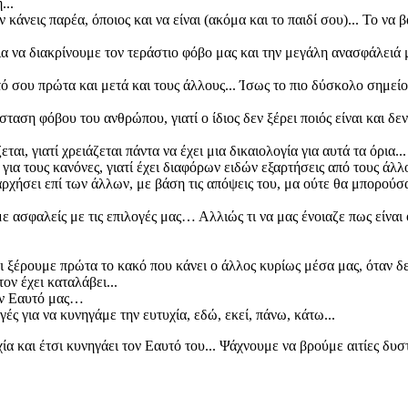
...
ν κάνεις παρέα, όποιος και να είναι (ακόμα και το παιδί σου)... Το να
ια να διακρίνουμε τον τεράστιο φόβο μας και την μεγάλη ανασφάλειά
ό σου πρώτα και μετά και τους άλλους... Ίσως το πιο δύσκολο σημείο
ση φόβου του ανθρώπου, γιατί ο ίδιος δεν ξέρει ποιός είναι και δεν ξ
ι, γιατί χρειάζεται πάντα να έχει μια δικαιολογία για αυτά τα όρια...
ια τους κανόνες, γιατί έχει διαφόρων ειδών εξαρτήσεις από τους άλλου
ρχήσει επί των άλλων, με βάση τις απόψεις του, μα ούτε θα μπορούσα
 ασφαλείς με τις επιλογές μας… Αλλιώς τι να μας ένοιαζε πως είναι ο
ι ξέρουμε πρώτα το κακό που κάνει ο άλλος κυρίως μέσα μας, όταν δ
ον έχει καταλάβει...
ον Εαυτό μας…
ές για να κυνηγάμε την ευτυχία, εδώ, εκεί, πάνω, κάτω...
χία και έτσι κυνηγάει τον Εαυτό του... Ψάχνουμε να βρούμε αιτίες δυ