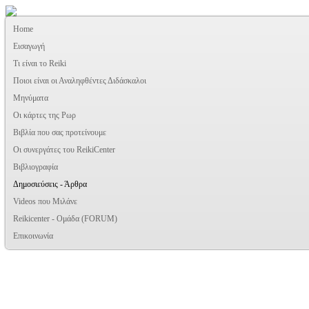
Home
Εισαγωγή
Τι είναι το Reiki
Ποιοι είναι οι Αναληφθέντες Διδάσκαλοι
Μηνύματα
Οι κάρτες της Ρωρ
Βιβλία που σας προτείνουμε
Oι συνεργάτες του ReikiCenter
Βιβλιογραφία
Δημοσιεύσεις - Άρθρα
Videos που Μιλάνε
Reikicenter - Ομάδα (FORUM)
Επικοινωνία