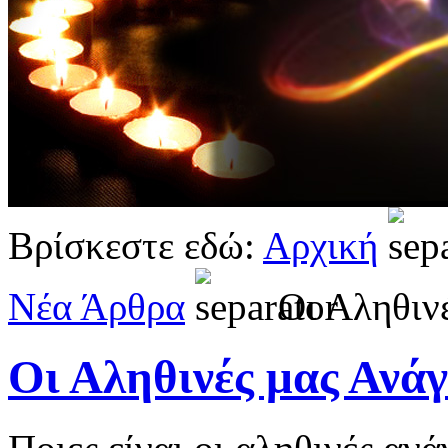
Βρίσκεστε εδώ:
Αρχική
Νέα Άρθρα
Οι Αληθιν
Οι Αληθινές μας Ανάγ