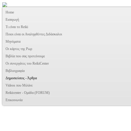
Home
Εισαγωγή
Τι είναι το Reiki
Ποιοι είναι οι Αναληφθέντες Διδάσκαλοι
Μηνύματα
Οι κάρτες της Ρωρ
Βιβλία που σας προτείνουμε
Oι συνεργάτες του ReikiCenter
Βιβλιογραφία
Δημοσιεύσεις - Άρθρα
Videos που Μιλάνε
Reikicenter - Ομάδα (FORUM)
Επικοινωνία