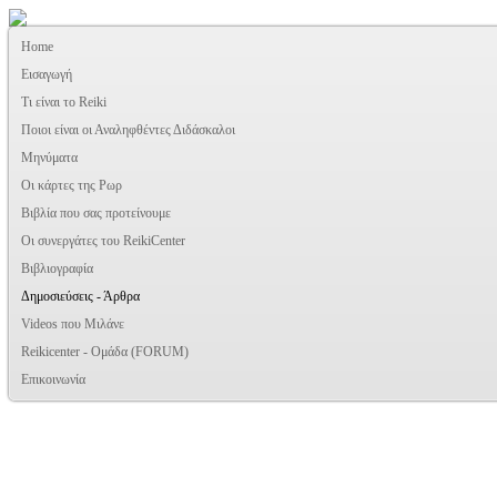
Home
Εισαγωγή
Τι είναι το Reiki
Ποιοι είναι οι Αναληφθέντες Διδάσκαλοι
Μηνύματα
Οι κάρτες της Ρωρ
Βιβλία που σας προτείνουμε
Oι συνεργάτες του ReikiCenter
Βιβλιογραφία
Δημοσιεύσεις - Άρθρα
Videos που Μιλάνε
Reikicenter - Ομάδα (FORUM)
Επικοινωνία