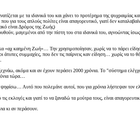
ανατίζεται με τα ιδανικά του και χάνει το προτέρημα της ψυχραιμίας και
 που για τους απλούς πολίτες είναι απαγορευτικό, γιατί δεν καταλαβα
ακό είναι Δρόμος της Ζωής)
ουθούν, μαγεμένοι από την πίστη του στα ιδανικά του, αγνοώντας ίσω
α «αχ καημένη Ζωή»… Την χρησιμοποίησαν, χωρίς να το πάρει είδηση,
 άτυπες συμμαχίες, που δεν τις παίρνεις καν είδηση… χωρίς να το θέ
…
 ξεχνάω, ακόμα και αν έχουν περάσει 2000 χρόνια. Το "σύστημα ελέγχο
Χρόνια τώρα…
να ψηφίσω… Αυτό που πολεμάνε αυτοί, που για χρόνια λήστεψαν τον ε
ις εκλογές και γιατί το να ξαναδώ τα μούτρα τους, είναι απαγορευτικ
ια κι αν περάσουν.