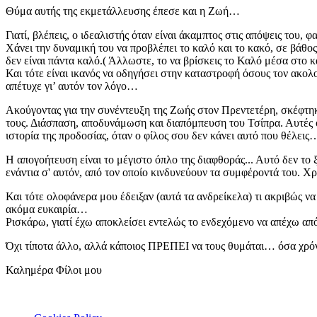
Θύμα αυτής της εκμετάλλευσης έπεσε και η Ζωή…
Γιατί, βλέπεις, ο ιδεαλιστής όταν είναι άκαμπτος στις απόψεις του, φ
Χάνει την δυναμική του να προβλέπει το καλό και το κακό, σε βάθος
δεν είναι πάντα καλό.( Άλλωστε, το να βρίσκεις το Καλό μέσα στο κ
Και τότε είναι ικανός να οδηγήσει στην καταστροφή όσους τον ακολ
απέτυχε γι’ αυτόν τον λόγο…
Ακούγοντας για την συνέντευξη της Ζωής στον Πρεντετέρη, σκέφτηκ
τους. Διάσπαση, αποδυνάμωση και διαπόμπευση του Τσίπρα. Αυτές οι
ιστορία της προδοσίας, όταν ο φίλος σου δεν κάνει αυτό που θέλεις
Η απογοήτευση είναι το μέγιστο όπλο της διαφθοράς... Αυτό δεν το
ενάντια σ' αυτόν, από τον οποίο κινδυνεύουν τα συμφέροντά του. 
Και τότε ολοφάνερα μου έδειξαν (αυτά τα ανδρείκελα) τι ακριβώς 
ακόμα ευκαιρία…
Ρισκάρω, γιατί έχω αποκλείσει εντελώς το ενδεχόμενο να απέχω από τ
Όχι τίποτα άλλο, αλλά κάποιος ΠΡΕΠΕΙ να τους θυμάται… όσα χρόν
Καλημέρα Φίλοι μου