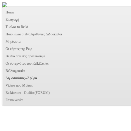
Home
Εισαγωγή
Τι είναι το Reiki
Ποιοι είναι οι Αναληφθέντες Διδάσκαλοι
Μηνύματα
Οι κάρτες της Ρωρ
Βιβλία που σας προτείνουμε
Oι συνεργάτες του ReikiCenter
Βιβλιογραφία
Δημοσιεύσεις - Άρθρα
Videos που Μιλάνε
Reikicenter - Ομάδα (FORUM)
Επικοινωνία