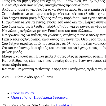
Ίσως καν να μην ήξερες την σχέση σου με τον Θεό, να μην ήξερες 
έβαλες έξω σου σαν Κύριο, συνεχίζοντας την δουλεία σου…
Ακόμα, μπορεί να νιώσεις ότι το να είσαι έντιμος, δεν έχει καμία σχ
Σε προδιαθέτει να πειραματιστείς με νέες οπτικές, πιο ελεύθερες και
Σου δείχνει πόσο μακριά έζησες από την καρδιά σου και έγινες απο
Η αφύπνιση δείχνει τι έγινες, ενόσω εσύ αυτό δεν το θέλησες συνειδη
Σου δίνει πίσω την Ελεύθερη Βούλησή σου, για να κάνεις εκ νέου επι
Να νιώσεις ανθρώπινα με τον Εαυτό σου και τους άλλους...
Να ερωτευθείς, να παίξεις, να γελάσεις, να γίνεις αυτός ο ατελής για
Γιατί ο τέλειος Άνθρωπος, είναι αυτός που κάνει τον Θεό μέσα του
Σου δείχνει ακριβώς αυτό που πάλεψες σε όλη σου την ζωή να αποφύγ
Ότι και να έκανες, όσο ηθικός και σωστός και να έγινες, ευτυχισμέν
μείνεις μισός...
Μπορείς να κλάψεις... Είναι μέσα σ' αυτές όλες τις προϋποθέσεις...
Και ο Άνθρωπος είχε πει: η πιο μεγάλη ώρα για έναν άνθρωπο, ε
ασυνειδησία του...
Και τότε μια φωτεινή ακτίνα της Χάρης του Πνεύματος, αγγίζει την 
Ακου… Είσαι ολόκληρο Σύμπαν!
Cookies Policy
Όροι χρήσης - Προσωπικά δεδομένα
2026 Reiki Center Site Created by
Liquid Art