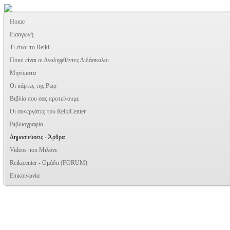
Home
Εισαγωγή
Τι είναι το Reiki
Ποιοι είναι οι Αναληφθέντες Διδάσκαλοι
Μηνύματα
Οι κάρτες της Ρωρ
Βιβλία που σας προτείνουμε
Oι συνεργάτες του ReikiCenter
Βιβλιογραφία
Δημοσιεύσεις - Άρθρα
Videos που Μιλάνε
Reikicenter - Ομάδα (FORUM)
Επικοινωνία