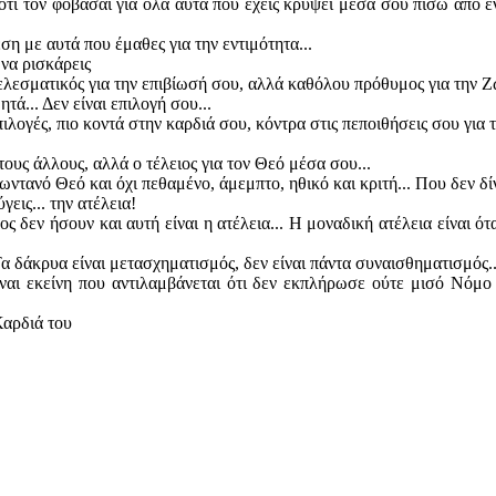
ότι τον φοβάσαι για όλα αυτά που έχεις κρύψει μέσα σου πίσω από έ
έση με αυτά που έμαθες για την εντιμότητα...
 να ρισκάρεις
τελεσματικός για την επιβίωσή σου, αλλά καθόλου πρόθυμος για την 
τά... Δεν είναι επιλογή σου...
λογές, πιο κοντά στην καρδιά σου, κόντρα στις πεποιθήσεις σου για τ
 τους άλλους, αλλά ο τέλειος για τον Θεό μέσα σου...
 Ζωντανό Θεό και όχι πεθαμένο, άμεμπτο, ηθικό και κριτή... Που δεν
εις... την ατέλεια!
ος δεν ήσουν και αυτή είναι η ατέλεια... Η μοναδική ατέλεια είναι ότα
 Τα δάκρυα είναι μετασχηματισμός, δεν είναι πάντα συναισθηματισμός..
ίναι εκείνη που αντιλαμβάνεται ότι δεν εκπλήρωσε ούτε μισό Νόμ
Καρδιά του