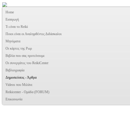
Home
Εισαγωγή
Τι είναι το Reiki
Ποιοι είναι οι Αναληφθέντες Διδάσκαλοι
Μηνύματα
Οι κάρτες της Ρωρ
Βιβλία που σας προτείνουμε
Oι συνεργάτες του ReikiCenter
Βιβλιογραφία
Δημοσιεύσεις - Άρθρα
Videos που Μιλάνε
Reikicenter - Ομάδα (FORUM)
Επικοινωνία