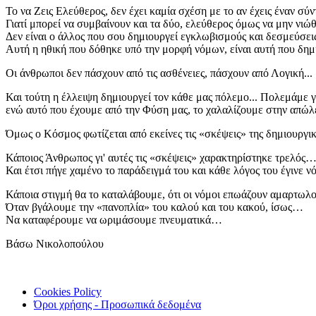
Το να Ζεις Ελεύθερος, δεν έχει καμία σχέση με το αν έχεις έναν σύν
Γιατί μπορεί να συμβαίνουν και τα δύο, ελεύθερος όμως να μην νιώθ
Δεν είναι ο άλλος που σου δημιουργεί εγκλωβισμούς και δεσμεύσεις,
Αυτή η ηθική που δόθηκε υπό την μορφή νόμων, είναι αυτή που δη
Οι άνθρωποι δεν πάσχουν από τις ασθένειες, πάσχουν από Λογική...
Και τούτη η έλλειψη δημιουργεί τον κάθε μας πόλεμο... Πολεμάμε γι
ενώ αυτό που έχουμε από την Φύση μας, το χαλαλίζουμε στην απώλει
Όμως ο Κόσμος φωτίζεται από εκείνες τις «σκέψεις» της δημιουργική
Κάποιος Άνθρωπος γι' αυτές τις «σκέψεις» χαρακτηρίστηκε τρελός
Και έτσι πήγε χαμένο το παράδειγμά του και κάθε λόγος του έγινε 
Κάποια στιγμή θα το καταλάβουμε, ότι οι νόμοι επωάζουν αμαρτωλο
Όταν βγάλουμε την «πανοπλία» του καλού και του κακού, ίσως…
Να καταφέρουμε να ωριμάσουμε πνευματικά…
Βάσω Νικολοπούλου
Cookies Policy
Όροι χρήσης - Προσωπικά δεδομένα