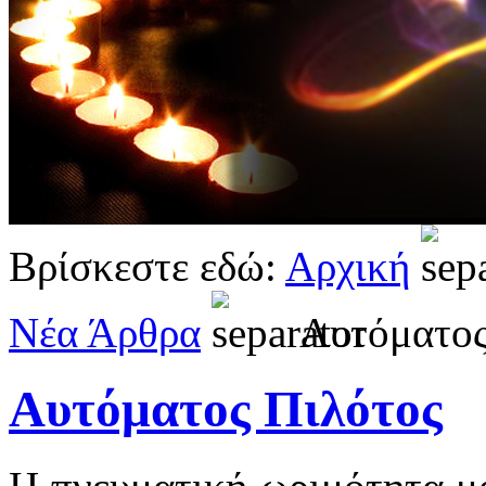
Βρίσκεστε εδώ:
Αρχική
Νέα Άρθρα
Αυτόματος
Αυτόματος Πιλότος