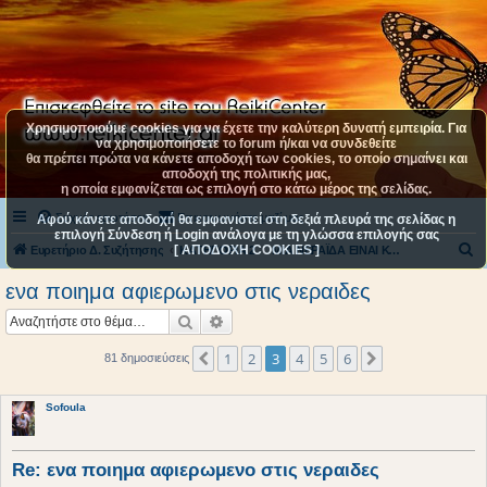
Χρησιμοποιούμε cookies για να έχετε την καλύτερη δυνατή εμπειρία. Για
να χρησιμοποιήσετε το forum ή/και να συνδεθείτε
θα πρέπει πρώτα να κάνετε αποδοχή των cookies, το οποίο σημαίνει και
αποδοχή της πολιτικής μας,
η οποία εμφανίζεται ως επιλογή στο κάτω μέρος της σελίδας.
Συχνές ερωτήσεις
Επικοινωνήστε μαζί μας
Αφού κάνετε αποδοχή θα εμφανιστεί στη δεξιά πλευρά της σελίδας η
επιλογή Σύνδεση ή Login ανάλογα με τη γλώσσα επιλογής σας
[ ΑΠΟΔΟΧΗ COOKIES ]
Α
Ευρετήριο Δ. Συζήτησης
ΚΑΤΗΓΟΡΙΑ 2
ΜΙΑ ΝΕΡΑΪΔΑ ΕΙΝΑΙ ΚΟΝΤΑ ΜΑΣ
ν
ενα ποιημα αφιερωμενο στις νεραιδες
α
Αναζήτηση
Ειδική αναζήτηση
ζ
ή
1
2
3
4
5
6
Προηγούμενη
Επόμενη
81 δημοσιεύσεις
τ
η
Sofoula
σ
η
Re: ενα ποιημα αφιερωμενο στις νεραιδες