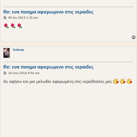
Re: ενα ποιημα αφιερωμενο στις νεραιδες
Δ
06 Ιαν 2013 1:16 pm
η
μ
ο
σ
ί
ε
υ
σ
Sofoula
η
Re: ενα ποιημα αφιερωμενο στις νεραιδες
Δ
16 Ιουν 2014 8:54 am
η
μ
Ας αφήσω και μια μελωδία αφιερωμένη στις νεραϊδούλες μας
ο
σ
ί
ε
υ
σ
η