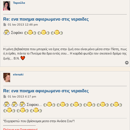
Ταρούλα
Re: ενα ποιημα αφιερωμενο στις νεραιδες
Δ
01 Ιαν 2013 12:46 pm
η
μ
Σοφάκι
ο
σ
ί
ε
υ
Η μόνη βεβαιότητα που μπορείς να έχεις στην ζωή σου είναι μόνο μέσα στην Πίστη, πως
σ
ό,τι έρθει, πάντα το Πνεύμα θα δρα εντός σου... Η καρδιά φωτίζει τον σκοτεινό δρόμο της
η
ζωής... Β.Ν.
elenaki
Re: ενα ποιημα αφιερωμενο στις νεραιδες
Δ
01 Ιαν 2013 4:17 pm
η
μ
Σοφακι...
ο
σ
ί
ε
υ
"Ευχαριστώ που βρίσκομαι μεσα στην Ανάσα Σου"!
σ
----------------------------
η
Πολεμα και Οραματισου!