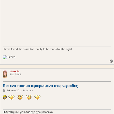
I have loved the stars too fondly to be fearful of the night...
Vasoula
Site Admin
Re: ενα ποιημα αφιερωμενο στις νεραιδες
Δ
16 Ιουν 2014 9:14 am
η
μ
ο
σ
ί
ε
υ
H Aγάπη μου για εσάς έχει χρώμα Λευκό