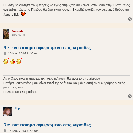
ε
υ
Η μόνη βεβαιότητα που μπορείς να έχεις στην ζωή σου είναι μόνο μέσα στην Πίστη, πως
σ
ό,τι έρθει, πάντα το Πνεύμα θα δρα εντός σου... Η καρδιά φωτίζει τον σκοτεινό δρόμο της
η
ζωής... Β.Ν.
Annoula
Site Admin
Re: ενα ποιημα αφιερωμενο στις νεραιδες
Δ
16 Ιουν 2014 9:40 am
η
μ
ο
σ
ί
ε
υ
Αν ο Θεός είναι η πρωταρχική Αιτία η Αγάπη θα είναι το αποτέλεσμα
σ
Πατέρα μου/Μητέρα μου, είναι παιδί της Αλήθειας και μόνο αυτή είναι ο δρόμος ο δικός
η
μου προς εσένα
Πολέμα και Οραματίσου
Έφη
Re: ενα ποιημα αφιερωμενο στις νεραιδες
Δ
16 Ιουν 2014 9:52 am