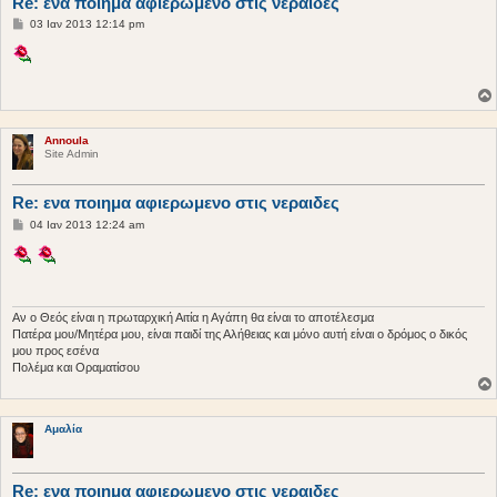
Re: ενα ποιημα αφιερωμενο στις νεραιδες
Δ
03 Ιαν 2013 12:14 pm
η
μ
ο
σ
ί
ε
υ
σ
Annoula
η
Site Admin
Re: ενα ποιημα αφιερωμενο στις νεραιδες
Δ
04 Ιαν 2013 12:24 am
η
μ
ο
σ
ί
ε
υ
Αν ο Θεός είναι η πρωταρχική Αιτία η Αγάπη θα είναι το αποτέλεσμα
σ
Πατέρα μου/Μητέρα μου, είναι παιδί της Αλήθειας και μόνο αυτή είναι ο δρόμος ο δικός
η
μου προς εσένα
Πολέμα και Οραματίσου
Αμαλία
Re: ενα ποιημα αφιερωμενο στις νεραιδες