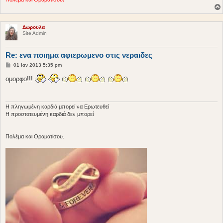
Δωρουλα
Site Admin
Re: ενα ποιημα αφιερωμενο στις νεραιδες
Δ
01 Ιαν 2013 5:35 pm
η
μ
ομορφο!!!
ο
σ
ί
ε
υ
Η πληγωμένη καρδιά μπορεί να Ερωτευθεί
σ
Η προστατευμένη καρδιά δεν μπορεί
η
Πολέμα και Οραματίσου.