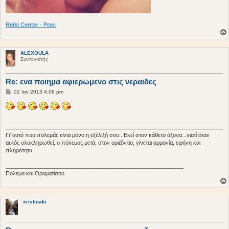
Reiki Center - Ρεικι
ALEXOULA
Συντονιστής
Re: ενα ποιημα αφιερωμενο στις νεραιδες
Δ
02 Ιαν 2013 4:08 pm
η
μ
ο
σ
ί
ε
υ
Γι' αυτό που πολεμάς είναι μόνο η εξέλιξή σου...Εκεί στον κάθετο άξονα...γιατί όταν
σ
αυτός ολοκληρωθεί, ο πόλεμος μετά, στον οριζόντιο, γίνεται αρμονία, ειρήνη και
η
πληρότητα
__________________________________________________________
Πολέμα και Οραματίσου
xristinaki