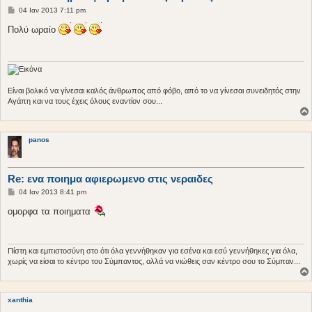
Δ
04 Ιαν 2013 7:11 pm
η
μ
Πολύ ωραίο
ο
σ
ί
ε
υ
σ
η
Είναι βολικό να γίνεσαι καλός άνθρωπος από φόβο, από το να γίνεσαι συνειδητός στην
Αγάπη και να τους έχεις όλους εναντίον σου...
panos
Re: ενα ποιημα αφιερωμενο στις νεραιδες
Δ
04 Ιαν 2013 8:41 pm
η
μ
ομορφα τα ποιηματα
ο
σ
ί
ε
υ
Πίστη και εμπιστοσύνη στο ότι όλα γεννήθηκαν για εσένα και εσύ γεννήθηκες για όλα,
σ
χωρίς να είσαι το κέντρο του Σύμπαντος, αλλά να νιώθεις σαν κέντρο σου το Σύμπαν...
η
xanthia