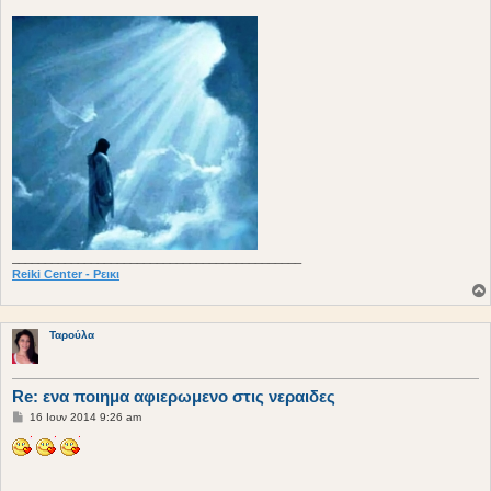
σ
η
____________________________________________
Reiki Center - Ρεικι
Ταρούλα
Re: ενα ποιημα αφιερωμενο στις νεραιδες
Δ
16 Ιουν 2014 9:26 am
η
μ
ο
σ
ί