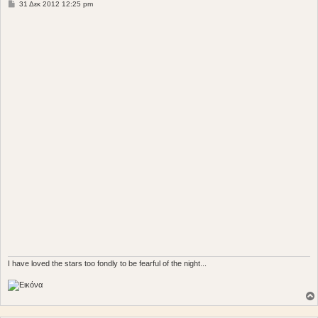
Δ
31 Δεκ 2012 12:25 pm
η
μ
ο
σ
ί
ε
υ
σ
η
I have loved the stars too fondly to be fearful of the night...