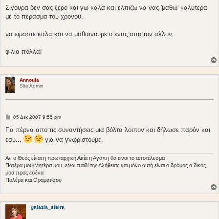
Σιγουρα δεν σας ξερο και γω καλα και ελπιζω να νας 'μαθω' καλυτερα
με το περασμα του χρονου.
να ειμαστε καλα και να μαθαινουμε ο ενας απο τον αλλον.
φιλια πολλα!
Annoula
Site Admin
Δ
05 Δεκ 2007 9:55 pm
η
μ
Για πέρνα απο τις συναντήσεις μια βόλτα λοιπον και δήλωσε παρόν και
ο
εσύ...
για να γνωριστούμε.
σ
ί
ε
υ
Αν ο Θεός είναι η πρωταρχική Αιτία η Αγάπη θα είναι το αποτέλεσμα
σ
Πατέρα μου/Μητέρα μου, είναι παιδί της Αλήθειας και μόνο αυτή είναι ο δρόμος ο δικός
η
μου προς εσένα
Πολέμα και Οραματίσου
galazia_sfaira