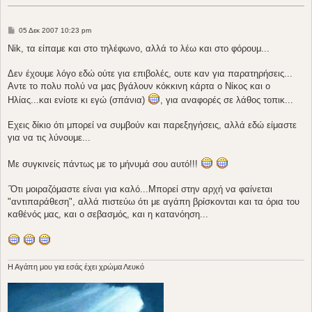
Δ
05 Δεκ 2007 10:23 pm
η
μ
Nik, τα είπαμε και στο τηλέφωνο, αλλά το λέω και στο φόρουμ...
ο
σ
ί
Δεν έχουμε λόγο εδώ ούτε για επιβολές, ουτε καν για παρατηρήσεις...
ε
Αντε το πολυ πολύ να μας βγάλουν κόκκινη κάρτα ο Νίκος και ο
υ
σ
Ηλίας...και ενίοτε κι εγώ (σπάνια)
, για αναφορές σε λάθος τοπικ...
η
Εχεις δίκιο ότι μπορεί να συμβούν και παρεξηγήσεις, αλλά εδώ είμαστε
για να τις λύνουμε...
Με συγκινείς πάντως με το μήνυμά σου αυτό!!!
΄Ότι μοιραζόμαστε είναι για καλό...Μπορεί στην αρχή να φαίνεται
"αντιπαράθεση", αλλά πιστεύω ότι με αγάπη βρίσκονται και τα όρια του
καθένός μας, και ο σεβασμός, και η κατανόηση...
H Aγάπη μου για εσάς έχει χρώμα Λευκό