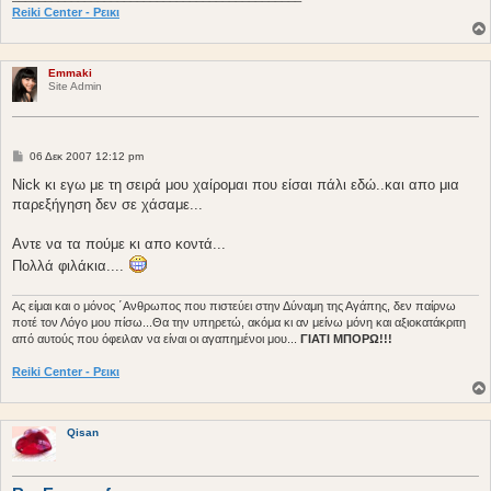
Reiki Center - Ρεικι
Emmaki
Site Admin
Δ
06 Δεκ 2007 12:12 pm
η
μ
Nick κι εγω με τη σειρά μου χαίρομαι που είσαι πάλι εδώ..και απο μια
ο
παρεξήγηση δεν σε χάσαμε...
σ
ί
ε
Αντε να τα πούμε κι απο κοντά...
υ
σ
Πολλά φιλάκια....
η
Ας είμαι και ο μόνος ΄Ανθρωπος που πιστεύει στην Δύναμη της Αγάπης, δεν παίρνω
ποτέ τον Λόγο μου πίσω...Θα την υπηρετώ, ακόμα κι αν μείνω μόνη και αξιοκατάκριτη
από αυτούς που όφειλαν να είναι οι αγαπημένοι μου...
ΓΙΑΤΙ ΜΠΟΡΩ!!!
Reiki Center - Ρεικι
Qisan