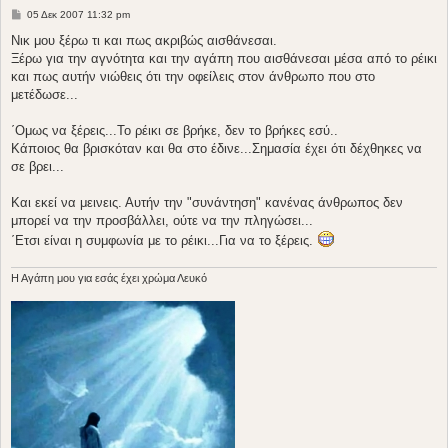
Δ
05 Δεκ 2007 11:32 pm
η
μ
Νικ μου ξέρω τι και πως ακριβώς αισθάνεσαι.
ο
Ξέρω για την αγνότητα και την αγάπη που αισθάνεσαι μέσα από το ρέικι
σ
ί
και πως αυτήν νιώθεις ότι την οφείλεις στον άνθρωπο που στο
ε
μετέδωσε...
υ
σ
η
΄Ομως να ξέρεις...Το ρέικι σε βρήκε, δεν το βρήκες εσύ..
Κάποιος θα βρισκόταν και θα στο έδινε...Σημασία έχει ότι δέχθηκες να
σε βρει...
Και εκεί να μεινεις. Αυτήν την "συνάντηση" κανένας άνθρωπος δεν
μπορεί να την προσβάλλει, ούτε να την πληγώσει...
΄Ετσι είναι η συμφωνία με το ρέικι...Για να το ξέρεις.
H Aγάπη μου για εσάς έχει χρώμα Λευκό