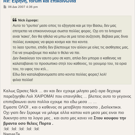
Re: Ειρηνη, forum και επικοινωνια
Δ
06 Δεκ 2007 4:36 pm
η
μ
ο
Nick έγραψε:
σ
ί
Αυτο το 'τρυπιο' μεσο οπος το εξηγησα και με την Βασω, δεν μας
ε
επιτρεπει να επικοινονουμε σωστα πολλες φορες. Οχι οτι το Ιντερνετ
υ
σ
ειναι 'κακο', δεν θα ηθελα να μπω σε μια τετια συζητιση. Βεβαια μας δινει
η
πολλες ευκαιριες να φερει κοσμο και πιο κοντα.
το λεεο τρυπιο, επιδη δεν βλεπουμε τον αλλον με ολες τις αισθησεις μας.
Για να γνωριζουμε πιο καλα τι θελει να πει.
Δεν δικαιλογο τον εαυτο μου σε κατι, απλα δεν μπορει ο καθενας να
καλαταβαινει το προσωπικο στηλ του καθενος, το χιουμορ του, τα ορια
του, το υφος του κτλ...
Εδω δεν καταλαβαινομαστε απο κοντα πολλες φορες! λολ!
φιλια πολλα!
Καλως Ωρισες Nick ... αν και δεν εχουμε μιλησει μαζι αρα δεχουμε
παρεξηγηθει Λολ ΧΑΙΡΟΜΑΙ που επανηλθες ... βλεπεις αυτο το γεγονος
επιπεβαιωνει αυτο πολλοι εχουμε πει εδω μεσα ... ...
Ειμαστε ΟΛΟΙ , και ο καθενας σε μεταβλητο ποσοστο , Δισλεκτικοι.
Οχι γιατι δεν ξερουμε να μιλαμε αλλα καπου κατι μεσα μας ειναι πιο
δυκινητο απο τα λογια μας , και αυτο μας κανει να
Στου κουφου την
βραντα οσο θελεις Πορτα .
:lol: :lol: :lol: :lol: :lol:
NamasTe