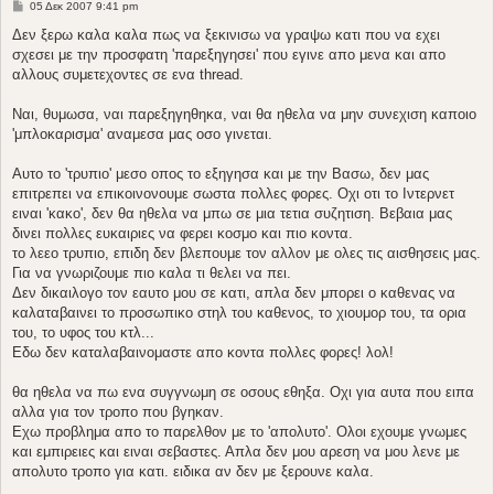
Δ
05 Δεκ 2007 9:41 pm
η
μ
Δεν ξερω καλα καλα πως να ξεκινισω να γραψω κατι που να εχει
ο
σχεσει με την προσφατη 'παρεξηγησει' που εγινε απο μενα και απο
σ
ί
αλλους συμετεχοντες σε ενα thread.
ε
υ
σ
Ναι, θυμωσα, ναι παρεξηγηθηκα, ναι θα ηθελα να μην συνεχιση καποιο
η
'μπλοκαρισμα' αναμεσα μας οσο γινεται.
Αυτο το 'τρυπιο' μεσο οπος το εξηγησα και με την Βασω, δεν μας
επιτρεπει να επικοινονουμε σωστα πολλες φορες. Οχι οτι το Ιντερνετ
ειναι 'κακο', δεν θα ηθελα να μπω σε μια τετια συζητιση. Βεβαια μας
δινει πολλες ευκαιριες να φερει κοσμο και πιο κοντα.
το λεεο τρυπιο, επιδη δεν βλεπουμε τον αλλον με ολες τις αισθησεις μας.
Για να γνωριζουμε πιο καλα τι θελει να πει.
Δεν δικαιλογο τον εαυτο μου σε κατι, απλα δεν μπορει ο καθενας να
καλαταβαινει το προσωπικο στηλ του καθενος, το χιουμορ του, τα ορια
του, το υφος του κτλ...
Εδω δεν καταλαβαινομαστε απο κοντα πολλες φορες! λολ!
θα ηθελα να πω ενα συγγνωμη σε οσους εθηξα. Οχι για αυτα που ειπα
αλλα για τον τροπο που βγηκαν.
Εχω προβλημα απο το παρελθον με το 'απολυτο'. Ολοι εχουμε γνωμες
και εμπιρειες και ειναι σεβαστες. Απλα δεν μου αρεση να μου λενε με
απολυτο τροπο για κατι. ειδικα αν δεν με ξερουνε καλα.