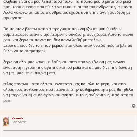
αληθεια ειναι οτι μου λεπει παρα πολυ. Τα πρωτα μου βηματα στο ρεικι
ηταν τοσο ομορφα που ηθελα να ειμαι με αυτον τον ανθρωπο για παντα.
Αλλα νοιωθω οτι αυτος ο ανθρωπος εχασε αυτην την αγνη συνδεση με
την αγαπη.
Γιαυτο οταν βλεπω καποια πραγματα που νομιζω οτι μου θυμιζουν
συμπεριφορες εκεινης της πεσμενης συνδεσης συνχιζομαι. Αυτο το 'κανω
ρεικι και ξερω τα παντα και δεν κανω λαθη' με τρελενει.
Ξερω οτι ισος δεν το ειπαν μερικοι ετσι αλλα οταν νομιζω πως το βλεπω
θελω να το σταματησω.
ξερω οτι ολοι μας κανουμε λαθη και αυτο που νομιζω οτι μας ενωνει
ειναι αυτη η γευση της αγαπης και του ρεικι και οτι μας δινει την δυναμη
να μην μας μενει πικρια μετα.
τελος παντων , απο ολα τα μονοπατια μας και ολα τα μερη, και απο
ολους τους ανθρωπους που περναμε στην καθημερινοτητα μας θα ηθελα
να μπορω να ειμαι σε ειρινη και αγαπη με τους ανθρωπους μεσα απο το
ρεικι.
Vasoula
Site Admin