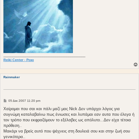
____________________________________________
Reiki Center - Ρεικι
Rainmaker
Δ
05 Δεκ 2007 11:20 pm
η
μ
Χαίρομαι που σαι και πάλι μαζί μας Nick Δεν υπάρχει λόγος για
ο
συγνώμη καταλαβαίνω πως ένιωσες και λυπάμαι εαν αυτα που έλεγα ή
σ
ί
τον τρόπο που εκφραζόμουν το εξέλαβες ως απόλυτο...Δεν είχα τέτοια
ε
πρόθεση..
υ
σ
Μακάρι να βρείς αυτό που ψάχνεις στη δουλειά σου και στην ζωή σου
η
γενικότερα..