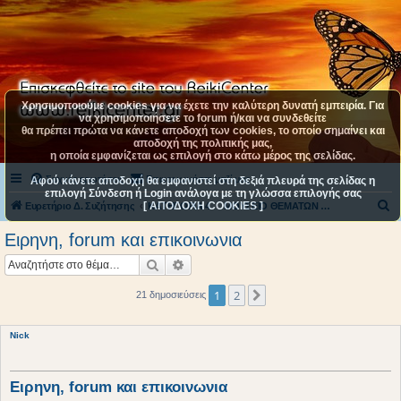
Χρησιμοποιούμε cookies για να έχετε την καλύτερη δυνατή εμπειρία. Για
να χρησιμοποιήσετε το forum ή/και να συνδεθείτε
θα πρέπει πρώτα να κάνετε αποδοχή των cookies, το οποίο σημαίνει και
αποδοχή της πολιτικής μας,
η οποία εμφανίζεται ως επιλογή στο κάτω μέρος της σελίδας.
Συχνές ερωτήσεις
Επικοινωνήστε μαζί μας
Αφού κάνετε αποδοχή θα εμφανιστεί στη δεξιά πλευρά της σελίδας η
επιλογή Σύνδεση ή Login ανάλογα με τη γλώσσα επιλογής σας
[ ΑΠΟΔΟΧΗ COOKIES ]
Α
Ευρετήριο Δ. Συζήτησης
ΚΑΤΗΓΟΡΙΑ 4
ΜΟΥΣΕΙΟ ΘΕΜΑΤΩΝ ΚΑΤΗΓΟΡΙΑΣ 4
ν
Ειρηνη, forum και επικοινωνια
α
Αναζήτηση
Ειδική αναζήτηση
ζ
ή
1
2
Επόμενη
21 δημοσιεύσεις
τ
η
Nick
σ
η
Ειρηνη, forum και επικοινωνια