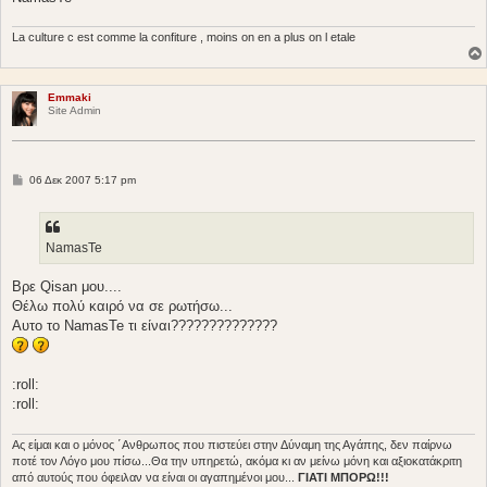
La culture c est comme la confiture , moins on en a plus on l etale
Emmaki
Site Admin
Δ
06 Δεκ 2007 5:17 pm
η
μ
ο
σ
ί
NamasTe
ε
υ
σ
Βρε Qisan μου....
η
Θέλω πολύ καιρό να σε ρωτήσω...
Αυτο το NamasTe τι είναι??????????????
:roll:
:roll:
Ας είμαι και ο μόνος ΄Ανθρωπος που πιστεύει στην Δύναμη της Αγάπης, δεν παίρνω
ποτέ τον Λόγο μου πίσω...Θα την υπηρετώ, ακόμα κι αν μείνω μόνη και αξιοκατάκριτη
από αυτούς που όφειλαν να είναι οι αγαπημένοι μου...
ΓΙΑΤΙ ΜΠΟΡΩ!!!