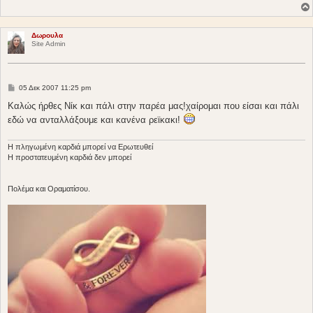
Δωρουλα
Site Admin
Δ
05 Δεκ 2007 11:25 pm
η
μ
Καλώς ήρθες Νίκ και πάλι στην παρέα μας!χαίρομαι που είσαι και πάλι
ο
εδώ να ανταλλάξουμε και κανένα ρεϊκακι!
σ
ί
ε
υ
Η πληγωμένη καρδιά μπορεί να Ερωτευθεί
σ
Η προστατευμένη καρδιά δεν μπορεί
η
Πολέμα και Οραματίσου.