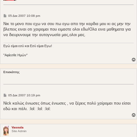
Δ
05 Δεκ 2007 10:08 pm
η
μ
Νικ το μονο που εχω να σου πω εγω απο την καρδια μου κι ας μην την
ο
βλεπεις ειναι οτι χαιρομαι που ειμαστε ολοι εδω!Ολα εινα μαθηματα για
σ
ί
να διευρυνουμε την αυτογνωσία μας,ολοι μας.
ε
υ
σ
Eγώ είμαι εσύ και Εσύ είμαι Εγω!
η
"Αφίεσθε Ημών"
Επισκέπτης
Δ
05 Δεκ 2007 10:19 pm
η
μ
Nick καλώς ένιωσες όπως ένιωσες , να ξέρεις πολύ χαίρομαι που είσαι
ο
εδώ και πάλι. :lol: :lol: :lol:
σ
ί
ε
υ
σ
Vasoula
η
Site Admin