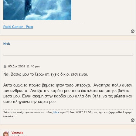
____________________________________________
Reiki Center - Ρεικι
Nick
Δ
05 Δεκ 2007 11:40 pm
η
μ
Ναι Βασω μου το ξερω οτι εχεις δικιο. ετσι ειναι.
ο
σ
ί
Αυτα ομως τα πρωτα βηματα ηταν τοσο υπεροχα.. Αγαπησα πολυ αυτον
ε
τον ανθρωπο . Ανοιξα την καρδια μου τοσο διαπλατα και μπηκε βαθεια
υ
σ
μεσα μου. Ειναι ακομη στην καρδια μου αλλα δεν θελει να τις μιλισει και
η
αυτο πληγωνει την καρια μου.
Τελευταία επεξεργασία από το μέλος
Nick
την 05 Δεκ 2007 11:51 pm, έχει επεξεργασθεί 1 φορά
συνολικά.
Vasoula