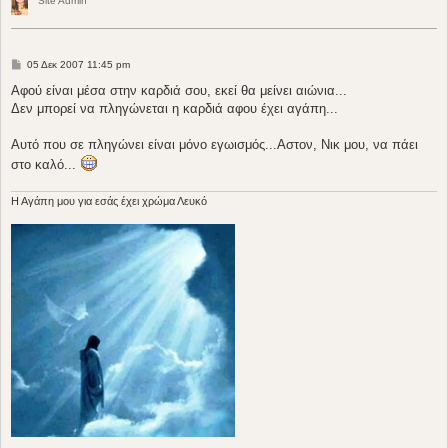
Site Admin
Δ
05 Δεκ 2007 11:45 pm
η
μ
Αφού είναι μέσα στην καρδιά σου, εκεί θα μείνει αιώνια...
ο
Δεν μπορεί να πληγώνεται η καρδιά αφου έχει αγάπη...
σ
ί
ε
Αυτό που σε πληγώνει είναι μόνο εγωισμός...Αστον, Νικ μου, να πάει
υ
σ
στο καλό...
η
H Aγάπη μου για εσάς έχει χρώμα Λευκό
____________________________________________