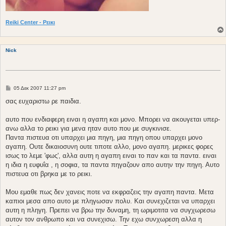
Reiki Center - Ρεικι
Nick
Δ
05 Δεκ 2007 11:27 pm
η
μ
σας ευχαριστω ρε παιδια.
ο
σ
ί
αυτο που ενδιαφερη ειναι η αγαπη και μονο. Μπορει να ακουγεται υπερ-
ε
ανω αλλα το ρεικι για μενα ηταν αυτο που με συγκινισε.
υ
σ
Παντα πιστευα οτι υπαρχει μια πηγη, μια πηγη οπου υπαρχει μονο
η
αγαπη. Ουτε δικαιοσυνη ουτε τιποτε αλλο, μονο αγαπη. μερικες φορες
ισως το λεμε 'φως', αλλα αυτη η αγαπη ειναι το παν και τα παντα. ειναι
η ιδια η ευφυΐα , η σοφια, τα παντα πηγαζουν απο αυτην την πηγη. Αυτο
πιστευα οτι βρηκα με το ρεικι.
Μου εμαθε πως δεν χανεις ποτε να εκφραζεις την αγαπη παντα. Μετα
καπιοι μεσα απο αυτο με πληγωσαν πολυ. Και συνεχιζεται να υπαρχει
αυτη η πληγη. Πρεπει να βρω την δυναμη, τη ωριμοτιτα να συγχωρεσω
αυτον τον ανθρωπο και να συνεχισω. Την εχω συνχωρεση αλλα η