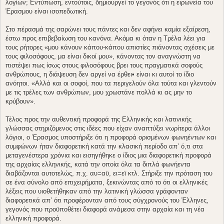
λογίων; Εντύπωση, εντούτοις, δημιουργεί το γεγονός ότι η ειρωνεία του
Έρασμου είναι ισοπεδωτική.
Στο πέρασμά της σαρώνει τους πάντες και δεν αφήνει καμία εξαίρεση,
έστω προς επιβεβαίωση του κανόνα. Ακόμα κι όταν η Τρέλα λέει για
τους ρήτορες «μου κάνουν κάπου-κάπου απιστίες πιάνοντας σχέσεις με
τους φιλοσόφους, μα είναι δικοί μου», κάνοντας τον αναγνώστη να
πιστέψει πως ίσως στους φιλοσόφους βρει τους πραγματικά σοφούς
ανθρώπους, η διάψευση δεν αργεί να έρθει• είναι κι αυτοί το ίδιο
ανόητοι. «Αλλά και οι σοφοί, που τα περιγελούν όλα τούτα και γλεντούν
με τις τρέλες των ανθρώπων, μου χρωστάνε πολλά κι ας μην το
κρύβουν».
Τέλος προς την αυθεντική προφορά της Ελληνικής και λατινικής
γλώσσας στηριζόμενος στις ιδέες που είχαν αναπτύξει νωρίτερα άλλοι
λόγιοι, ο Έρασμος υποστήριξε ότι η προφορά ορισμένων φωνηέντων και
συμφώνων ήταν διαφορετική κατά την κλασική περίοδο απ’ ό,τι στα
μεταγενέστερα χρόνια και εισηγήθηκε ο ίδιος μια διαφορετική προφορά
της αρχαίας ελληνικής, κατά την οποία όλα τα διπλά φωνήεντα
διαβάζονται αυτοτελώς, π.χ. αυ=αϋ, ει=εϊ κτλ. Στήριξε την πρόταση του
σε ένα σύνολο από επιχειρήματα, ξεκινώντας από το ότι οι ελληνικές
λέξεις που υιοθετήθηκαν από την λατινική γλώσσα γράφονταν
διαφορετικά απ’ ότι προφέρονταν από τους σύγχρονούς του Έλληνες,
γεγονός που προϋποθέτει διαφορά ανάμεσα στην αρχαία και τη νέα
ελληνική προφορά.