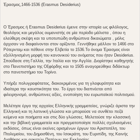
μ
Έρασμος,1466-1536 (Erasmus Desiderius)
ο
σ
ί
ε
υ
σ
Ο Έρασμος ή Erasmus Desiderius έμεινε στην ιστορία ως φιλόλογος,
η
θεολόγος και μεγάλος ουμανιστής σε μία περίοδο μάλιστα , όπου η
ελεύθερη σκέψη και τα υποτυπώδη ανθρώπινα δικαιώματα , μόλις
άρχισαν να διαφαίνονται στον ορίζοντα. Γεννήθηκε μάλλον το 1466 στο
Ρότερνταμ και πέθανε στην Ελβετία το 1536.Το όνομα Έρασμος είναι
εξελληνισμένη μορφή του κανονικού του ονόματος που ήταν Desiderius.
Σπούδασε στη Γαλλία, την Ιταλία και την Αγγλία. Διορίστηκε καθηγητής
στο Πανεπιστήμιο της Οξφόρδης και το 1505 αναγορεύθηκε διδάκτωρ
στο πανεπιστήμιο του Τορίνο.
Υπήρξε πολυγραφότατος, διακεκριμένος για τη γλαφυρότητα και
ιδιαίτερα την καυστικότητα του. Το έργο του διαπνέεται από
φιλειρηνισμό, ανθρώπινες αξίες, ενοποίηση του ευρωπαϊκού πολιτισμού.
Μελέτησε έργα της αρχαίας Ελληνικής γραμματείας, γνώριζε άριστα την
Ελληνική και τη λατινική γλώσσα και μπορούσε να συνθέτει πεζά
κείμενα και ποιήματα και στις δύο γλώσσες. Μελετούσε την κλασσική
και την βιβλική γραμματεία και πραγματοποίησε πολλές σχολιασμένες
εκδόσεις, όπως είναι εκείνες ορισμένων έργων του Αριστοτέλη, του
Πτολεμαίου, του Δημοσθένη, του Ισοκράτη, του Ευριπίδη, της Καινής
Διαθήκης και αρκετών Πατέρων της Εκκλησίας.