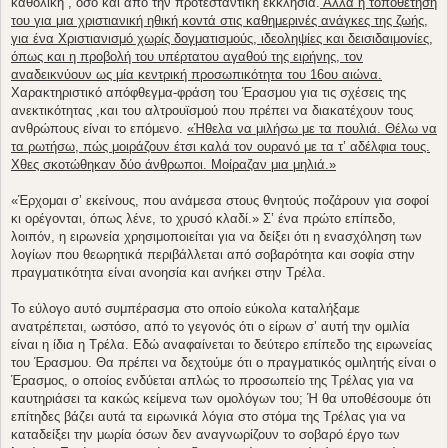
καθολική , όσο και από την προτεσταντική εκκλησία.
Αλλά η τοποθέτησή
του για μια χριστιανική ηθική κοντά στις καθημερινές ανάγκες της ζωής,
για ένα Χριστιανισμό χωρίς δογματισμούς, ιδεοληψίες και δεισιδαιμονίες,
όπως και η προβολή του υπέρτατου αγαθού της ειρήνης, τον
αναδεικνύουν ως μία κεντρική προσωπικότητα του 16ου αιώνα.
Χαρακτηριστικό απόφθεγμα-φράση του Έρασμου για τις σχέσεις της
ανεκτικότητας ,και του αλτρουϊσμού που πρέπει να διακατέχουν τους
ανθρώπους είναι το επόμενο.
«Ήθελα να μιλήσω με τα πουλιά. Θέλω να
τα ρωτήσω, πώς μοιράζουν έτσι καλά τον ουρανό με τα τ’ αδέλφια τους.
Χθες σκοτώθηκαν δύο άνθρωποι. Μοίραζαν μια μηλιά.»
«Έρχομαι σ’ εκείνους, που ανάμεσα στους θνητούς ποζάρουν για σοφοί
κι ορέγονται, όπως λένε, το χρυσό κλαδί.» Σ’ ένα πρώτο επίπεδο,
λοιπόν, η ειρωνεία χρησιμοποιείται για να δείξει ότι η ενασχόληση των
λογίων που θεωρητικά περιβάλλεται από σοβαρότητα και σοφία στην
πραγματικότητα είναι ανοησία και ανήκει στην Τρέλα.
Το εύλογο αυτό συμπέρασμα στο οποίο εύκολα καταλήξαμε
ανατρέπεται, ωστόσο, από το γεγονός ότι ο είρων σ’ αυτή την ομιλία
είναι η ίδια η Τρέλα. Εδώ αναφαίνεται το δεύτερο επίπεδο της ειρωνείας
του Έρασμου. Θα πρέπει να δεχτούμε ότι ο πραγματικός ομιλητής είναι ο
Έρασμος, ο οποίος ενδύεται απλώς το προσωπείο της Τρέλας για να
καυτηριάσει τα κακώς κείμενα των ομολόγων του; Ή θα υποθέσουμε ότι
επίτηδες βάζει αυτά τα ειρωνικά λόγια στο στόμα της Τρέλας για να
καταδείξει την μωρία όσων δεν αναγνωρίζουν το σοβαρό έργο των