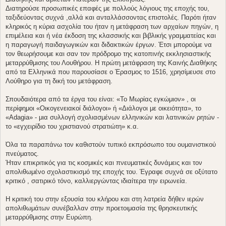
Διατηρούσε προσωπικές επαφές με πολλούς λόγιους της εποχής του,
ταξιδεύοντας συχνά ,αλλά και ανταλλάσσοντας επιστολές. Παρότι ήταν
κληρικός η κύρια ασχολία του ήταν η μετάφραση των αρχαίων πηγών, η
επιμέλεια και ή νέα έκδοση της κλασσικής και βιβλικής γραμματείας και
η παραγωγή παιδαγωγικών και διδακτικών έργων. Έτσι μπορούμε να
τον θεωρήσουμε και σαν τον πρόδρομο της κατοπινής εκκλησιαστικής
μεταρρύθμισης του Λουθήρου. Η πρώτη μετάφραση της Καινής Διαθήκης
από τα Ελληνικά που παρουσίασε ο Έρασμος το 1516, χρησίμευσε στο
Λούθηρο για τη δική του μετάφραση.
Σπουδαιότερα από τα έργα του είναι: «Το Μωρίας εγκώμιον» , οι
περίφημοι «Οικογενειακοί διάλογοι» ή «Διάλογοι με οικειότητα», το
«Adagia» - μια συλλογή σχολιασμένων ελληνικών και λατινικών ρητών -
το «εγχειρίδιο του χριστιανού στρατιώτη» κ.α.
Όλα τα παραπάνω τον καθιστούν τυπικό εκπρόσωπο του ουμανιστικού
πνεύματος.
Ήταν επικριτικός για τις κοσμικές και πνευματικές δυνάμεις και τον
απολιθωμένο σχολαστικισμό της εποχής του. Έγραφε συχνά σε οξύτατο
κριτικό , σατιρικό τόνο, καλλιεργώντας ιδιαίτερα την ειρωνεία.
Η κριτική του στην εξουσία του κλήρου και στη λατρεία δήθεν ιερών
απολιθωμάτων συνέβαλλαν στην προετοιμασία της θρησκευτικής
μεταρρύθμισης στην Ευρώπη.