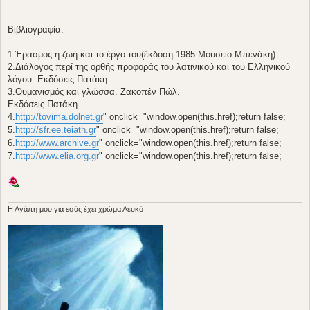
Βιβλιογραφία.
1.Έρασμος η ζωή και το έργο του(έκδοση 1985 Μουσείο Μπενάκη)
2.Διάλογος περί της ορθής προφοράς του λατινικού και του Ελληνικού
λόγου. Εκδόσεις Πατάκη.
3.Ουμανισμός και γλώσσα. Ζακοπέν Πώλ.
Εκδόσεις Πατάκη.
4.
http://tovima.dolnet.gr
" onclick="window.open(this.href);return false;
5.
http://sfr.ee.teiath.gr
" onclick="window.open(this.href);return false;
6.
http://www.archive.gr
" onclick="window.open(this.href);return false;
7.
http://www.elia.org.gr
" onclick="window.open(this.href);return false;
H Aγάπη μου για εσάς έχει χρώμα Λευκό