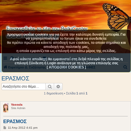
Χρησιμοποιούμε cookies για να έχετε την καλύτερη δυνατή εμπειρία. Για
να χρησιμοποιήσετε το forum ή/και να συνδεθείτε
θα πρέπει πρώτα να κάνετε αποδοχή των cookies, το οποίο σημαίνει και
αποδοχή της πολιτικής μας,
η οποία εμφανίζεται ως επιλογή στο κάτω μέρος της σελίδας.
Συχνές ερωτήσεις
Επικοινωνήστε μαζί μας
Αφού κάνετε αποδοχή θα εμφανιστεί στη δεξιά πλευρά της σελίδας η
επιλογή Σύνδεση ή Login ανάλογα με τη γλώσσα επιλογής σας
[ ΑΠΟΔΟΧΗ COOKIES ]
Α
Ευρετήριο Δ. Συζήτησης
ΚΑΤΗΓΟΡΙΑ 2
BIOΓΡΑΦΙΕΣ
ν
ΕΡΑΣΜΟΣ
α
Αναζήτηση
Ειδική αναζήτηση
ζ
1 δημοσίευση • Σελίδα
1
από
1
ή
τ
Vasoula
Site Admin
η
σ
ΕΡΑΣΜΟΣ
η
Δ
11 Απρ 2012 4:41 pm
η