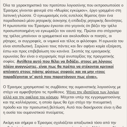
Όλα τα χαρακτηριστικά του προτύπου λογιοσύνης που εκπροσωπούσε ο
Έρασμος γίνονται φανερά στο «Μωρίας εγκώμιον», έργο γραμμένο στη
λατινική γλώσσα. Ο εγκωμιασμός ενός ευτελούς θέματος ήταν ένα
παραδοσιακό μέσο ρητορικής άσκησης ή επίδειξης ρητορικής δεινότητας.
Η πρωτοτυπία του Έρασμου έγκειται στο γεγονός ότι βάζει την τρέλα
προσωποποιημένη να εγκωμιάζει τον εαυτό της. Πρώτοι στο στόχαστρο
της τρέλας μπαίνουν οι γραμματικοί και ακολουθούν οι ποιητές, οι
ρήτορες, οι συγγραφείς, οι νομικοί και τέλος οι φιλόσοφοι. Η ειρωνεία του
είναι ισοπεδωτική. Σαρώνει τους πάντες και δεν αφήνει καμία εξαίρεση,
έστω και προς επιβεβαίωση του κανόνα. Σκοπός της ερασμιακής
ειρωνείας δεν είναι ο ισχυρισμός περί ανυπαρξίας της πραγματικής
σοφίας.
Αντίθετα αυτό που θέλει να διδάξει, στους μη λόγιους
πλέον αναγνώστες, είναι πως θα πρέπει να στέκονται κριτικοί
απέναντι στους πάσης φύσεως σοφούς και να μην «τους
παραδέχονται γι’ αυτό που παριστάνουν πως είναι».
Ο Έρασμος χρησιμοποιεί τις συμβάσεις της ουμανιστικής λογιοσύνης με
στόχο να αμφισβητήσει τις προθέσεις.
Ψέγει την ιδιοτέλεια των λογίων
αλλά και την αφέλεια του κόσμου
. Μάχεται υπέρ της εγγραμματοσύνης
και της καλλιέργειας, η οποία όμως θα έχει στόχο την πνευματική
πρόοδο και την προσωπική βελτίωση. Αυτό που διακήρυσσε είναι η ίδια
η ουσία του ουμανιστικού πνεύματος.
Ακόμη και σήμερα ο Έρασμος σχολιάζεται απαξιωτικά τόσο από την