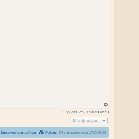
Κ
ο
1 δημοσίευση • Σελίδα
1
από
1
ρ
υ
Μετάβαση σε
φ
ή
Επικοινωνήστε μαζί μας
Policies
Όλοι οι χρόνοι είναι
UTC+03:00