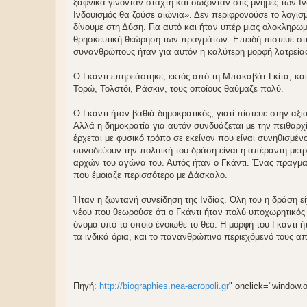
ξαφνικά γίνονταν στάχτη και σώζονταν στις μνήμες των Ιν
Ινδουισμός θα ζούσε αιώνια». Δεν περιφρονούσε το λογισ
δίνουμε στη Δύση. Για αυτό και ήταν υπέρ μιας ολοκληρ
θρησκευτική θεώρηση των πραγμάτων. Επειδή πίστευε στη
συνανθρώπους ήταν για αυτόν η καλύτερη μορφή λατρεία
Ο Γκάντι επηρεάστηκε, εκτός από τη Μπακαβάτ Γκίτα, και 
Τορώ, Τολστόι, Ράσκιν, τους οποίους θαύμαζε πολύ.
Ο Γκάντι ήταν βαθιά δημοκρατικός, γιατί πίστευε στην αξ
Αλλά η δημοκρατία για αυτόν συνδυάζεται με την πειθαρχ
έρχεται με φυσικό τρόπο σε εκείνον που είναι συνηθισμέ
συνοδεύουν την πολιτική του δράση είναι η απέραντη μετ
αρχών του αγώνα του. Αυτός ήταν ο Γκάντι. Ένας πραγμα
που έμοιαζε περισσότερο με Δάσκαλο.
Ήταν η ζωντανή συνείδηση της Ινδίας. Όλη του η δράση εί
νέου που θεωρούσε ότι ο Γκάντι ήταν πολύ υποχωρητικό
όνομα υπό το οποίο ένοιωθε το θεό. Η μορφή του Γκάντι ήτ
τα ινδικά όρια, και το πανανθρώπινο περιεχόμενό τους απ
Πηγή:
http://biographies.nea-acropoli.gr
" onclick="window.op