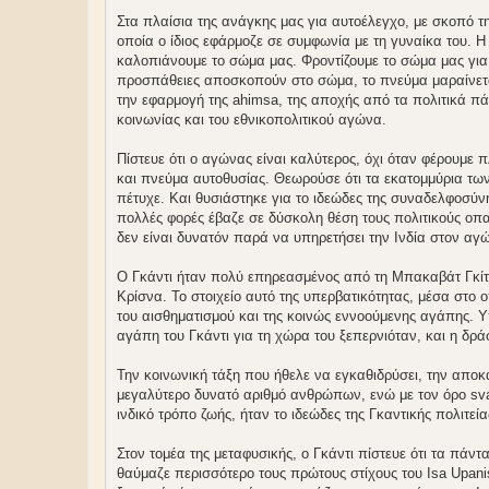
Στα πλαίσια της ανάγκης μας για αυτοέλεγχο, με σκοπό τη
οποία ο ίδιος εφάρμοζε σε συμφωνία με τη γυναίκα του. Η
καλοπιάνουμε το σώμα μας. Φροντίζουμε το σώμα μας για 
προσπάθειες αποσκοπούν στο σώμα, το πνεύμα μαραίνεται
την εφαρμογή της ahimsa, της αποχής από τα πολιτικά πά
κοινωνίας και του εθνικοπολιτικού αγώνα.
Πίστευε ότι ο αγώνας είναι καλύτερος, όχι όταν φέρουμε
και πνεύμα αυτοθυσίας. Θεωρούσε ότι τα εκατομμύρια των
πέτυχε. Και θυσιάστηκε για το ιδεώδες της συναδελφοσύν
πολλές φορές έβαζε σε δύσκολη θέση τους πολιτικούς οπα
δεν είναι δυνατόν παρά να υπηρετήσει την Ινδία στον αγ
Ο Γκάντι ήταν πολύ επηρεασμένος από τη Μπακαβάτ Γκίτα
Κρίσνα. Το στοιχείο αυτό της υπερβατικότητας, μέσα στο 
του αισθηματισμού και της κοινώς εννοούμενης αγάπης. Υ
αγάπη του Γκάντι για τη χώρα του ξεπερνιόταν, και η δρ
Την κοινωνική τάξη που ήθελε να εγκαθιδρύσει, την αποκ
μεγαλύτερο δυνατό αριθμό ανθρώπων, ενώ με τον όρο svar
ινδικό τρόπο ζωής, ήταν το ιδεώδες της Γκαντικής πολιτεία
Στον τομέα της μεταφυσικής, ο Γκάντι πίστευε ότι τα πάν
θαύμαζε περισσότερο τους πρώτους στίχους του Isa Upan