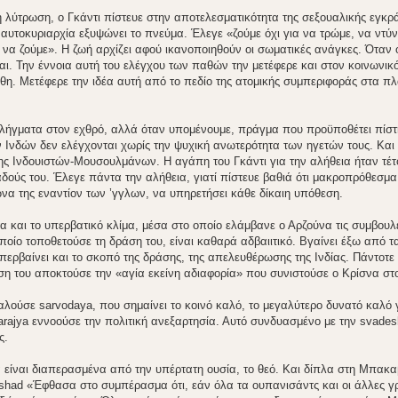
 λύτρωση, ο Γκάντι πίστευε στην αποτελεσματικότητα της σεξουαλικής εγκρά
 αυτοκυριαρχία εξυψώνει το πνεύμα. Έλεγε «ζούμε όχι για να τρώμε, να ντύ
να ζούμε». Η ζωή αρχίζει αφού ικανοποιηθούν οι σωματικές ανάγκες. Όταν ό
. Την έννοια αυτή του ελέγχου των παθών την μετέφερε και στον κοινωνικό
θη. Μετέφερε την ιδέα αυτή από το πεδίο της ατομικής συμπεριφοράς στα πλ
 πλήγματα στον εχθρό, αλλά όταν υπομένουμε, πράγμα που προϋποθέτει πίστ
 Ινδών δεν ελέγχονται χωρίς την ψυχική ανωτερότητα των ηγετών τους. Και 
ης Ινδουιστών-Μουσουλμάνων. Η αγάπη του Γκάντι για την αλήθεια ήταν τέτ
δούς του. Έλεγε πάντα την αλήθεια, γιατί πίστευε βαθιά ότι μακροπρόθεσμα
ώνα της εναντίον των ’γγλων, να υπηρετήσει κάθε δίκαιη υπόθεση.
 και το υπερβατικό κλίμα, μέσα στο οποίο ελάμβανε ο Αρζούνα τις συμβουλ
οποίο τοποθετούσε τη δράση του, είναι καθαρά αδβαιιτικό. Βγαίνει έξω από τ
περβαίνει και το σκοπό της δράσης, της απελευθέρωσης της Ινδίας. Πάντοτε
άση του αποκτούσε την «αγία εκείνη αδιαφορία» που συνιστούσε ο Κρίσνα στ
αλούσε sarvodaya, που σημαίνει το κοινό καλό, το μεγαλύτερο δυνατό καλό γ
ajya εννοούσε την πολιτική ανεξαρτησία. Αυτό συνδυασμένο με την svadesh
ς.
τα είναι διαπερασμένα από την υπέρτατη ουσία, το θεό. Και δίπλα στη Μπακα
ishad «Έφθασα στο συμπέρασμα ότι, εάν όλα τα ουπανισάντς και οι άλλες γ