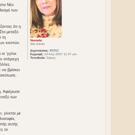
 στο Νέο
εβασμό των
ζοντας ότι η
Στο μεταξύ
ό τη
Vasoula
των καστών.
Site Admin
Δημοσιεύσεις:
90552
οι ’γγλοι
Εγγραφή:
24 Απρ 2007 11:47 am
Τοποθεσία:
Σείριος
την ατάραχη
 άλλες
 να βρίσκει
 σκότωσε,
η. Αφιέρωσε
εταξύ των
, γίνεται με
ιλοσοφία,
στής αυτής
ες το