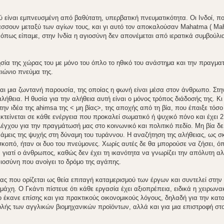
ύ είναι εμπνευσμένη από βαθύτατη, υπερβατική πνευματικότητα. Οι Ινδοί, πο
τάσσουν μεταξύ των αγίων τους, και γι αυτό τον αποκαλούσαν Mahatma ( Ma
, όπως είπαμε, στην Ινδία η αγιοσύνη δεν απονέμεται από ιερατικά συμβούλ
ησία της χώρας του με μόνο του όπλο το ηθικό του ανάστημα και την πραγματ
αιώνιο πνεύμα της.
Είναι μια ζωντανή παρουσία, της οποίας η φωνή είναι μέσα στον άνθρωπο. Στ
λήθεια. Η θυσία για την αλήθεια αυτή είναι ο μόνος τρόπος διάδοσής της. Κι 
την ιδέα της ahimsa της < μη βίας>, της αποχής από τη βία, που έπαιξε τόσο
κτείνεται σε κάθε ενέργεια που προκαλεί σωματικό ή ψυχικό πόνο και έχει 2
γχου για την πραγμάτωσή μας στο κοινωνικό και πολιτικό πεδίο. Μη βία δε
νάμεις της ψυχής στη δύναμη του τυράννου. Η αναζήτηση της αλήθειας, ως σ
 σκοπό, ήταν οι δυο του πνεύμονες. Χωρίς αυτές δε θα μπορούσε να ζήσει, όπ
, γιατί ο άνθρωπος, καθώς δεν έχει τη ικανότητα να γνωρίζει την απόλυτη αλ
καιοσύνη που ανοίγει το δρόμο της αγάπης.
ας που ορίζεται ως θεία επιταγή καταμερισμού των έργων και συντελεί στην
άχη. Ο Γκάντι πίστευε ότι κάθε εργασία έχει αξιοπρέπεια, ειδικά η χειρωνακ
Το έκανε επίσης και για πρακτικούς οικονομικούς λόγους, δηλαδή για την κα
ολής των αγγλικών βιομηχανικών προϊόντων, αλλά και για μια επιστροφή στο