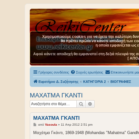
Χρησιμοποιούμε cookies για να έχετε την καλύτερη δυνα
θα πρέπει πρώτα να κάνετε αποδοχή των cook
η οποία εμφανίζεται ως 
Αφού κάνετε αποδοχή θα εμφανιστεί στη δεξιά πλευρά της σ
[ ΑΠΟ
Γρήγορες συνδέσεις
Συχνές ερωτήσεις
Επικοινωνήστε μαζ
Ευρετήριο Δ. Συζήτησης
ΚΑΤΗΓΟΡΙΑ 2
BIOΓΡΑΦΙΕΣ
ΜΑΧΑΤΜΑ ΓΚΑΝΤΙ
Αναζήτηση
Ειδική αναζήτηση
ΜΑΧΑΤΜΑ ΓΚΑΝΤΙ
Δ
από
Vasoula
»
11 Απρ 2012 2:51 pm
η
μ
Μαχάτμα Γκάντι, 1869-1948 (Mohandas "Mahatma" Gandh
ο