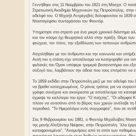
σ
ί
Γεννήθηκε στις 11 Νοεμβρίου του 1821 στη Μόσχα. Ο πατέρ
ε
Στρατιωτική Ακαδημία Μηχανικών της Πετρούπολης, στην ο
υ
σ
αδελφό του. Ο Μιχαήλ Αντρέγεβιτς δολοφονείται το 1839 σ
η
Ντοστογέφσκι συνταράσσει τον Φιοντόρ.
Υπηρέτησε στο στρατό για ένα μικρό χρονικό διάστημα αλ
και τον κόσμο όχι θεωρητικά αλλά στην πράξη. Θέμα των έ
φτώχεια, τον πόνο, την εξαθλίωση των ταπεινών ανθρώπων
Ασχολήθηκε με τον άνθρωπο και την κοινωνία και υπήρξε
Αυτή του η στάση είχε αποτέλεσμα να κατηγορηθεί για συν
φυλακές του Όμσκ υπέφερε τρομερά βασανιστήρια και εξευτ
σύζυγό του, λαμβάνουν την άδεια που τους επιτρέπει να
Το 1859 εκδίδει στην Πετρούπολη μαζί με τον αδελφό του
να βρεθεί καταχρεωμένος. Ο μόνος τρόπος για να συγκεντ
γράφει συνέχεια και ακούραστα με αποτέλεσμα να καταφέρε
έγραψε τα καλύτερα του έργα: "Ο παίχτης", "Οι αδερφοί Κ
πλέον να ανασάνει από το βάρος των χρεών ανέλαβε τη δι
περιοδικό, "Το Ημερολόγιο ενός συγγραφέα", που σε αντίθ
Στις 9 Φεβρουαρίου του 1881, ο Φιοντόρ Μιχαΐλοβιτς Ντο
της μονής Αλεξάντερ Νιέφσκι, στην Πετρούπολη. ’λλα έργα
καταφρονεμένοι", "Αναμνήσεις από το σπίτι των πεθαμέν
παγκόσμια λογοτεχνία είναι διεθνώς αναγνωρισμένη. Θεω