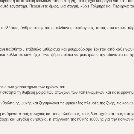
ρύβεται η κατασκευή ιδεωδών πάνω στη γη; Ποιος έχει κουράγιο για κάτι τέτοι
αυτό εργαστήρι. Περιμένετε όμως, μια στιγμή, κύριε Τολμηρέ και Περίεργε: τ
ε τι βλέπετε, άνθρωπε της πιο επικίνδυνης περιέργειας- αυτός που ακούει τώρ
νεπαίσθητο , επίβουλο ψιθύρισμα και μουρμούρισμα έρχεται από κάθε γωνι
λύκα κολλά σε κάθε ήχο. Ένα ψέμα πρέπει να μετατρέπει την αδυναμία σε π
ύσεις των χαρακτήρων των ηρώων του.
πιστότητα τη θλιβερή μοίρα των φτωχών, των ταπεινωμένων και καταφρονημ
ανθρώπινης ψυχής και ξεγυμνώνει τις φρικαλέες πλευρές της ζωής, τις κοινων
ανάμεσα στους φτωχούς και τους πλούσιους, τους δυστυχείς και τους ευτυχε
χει και μεγάλη ανησυχία, η επίγνωση της ηθικής ευθύνης για την κοινωνικ