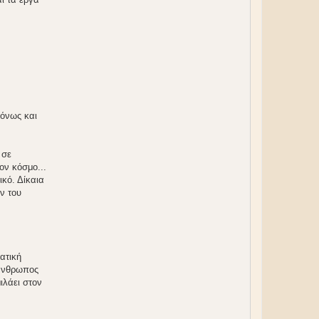
ρόνως και
 σε
ον κόσμο...
κό. Δίκαια
ν του
ατική
 άνθρωπος
ιλάει στον