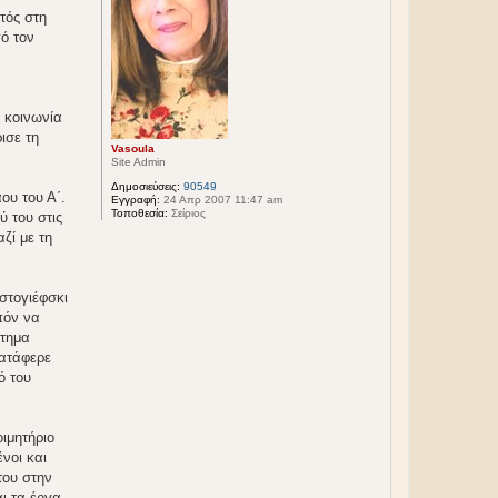
τός στη
ό τον
 κοινωνία
ισε τη
Vasoula
Site Admin
Δημοσιεύσεις:
90549
ου του Α΄.
Εγγραφή:
24 Απρ 2007 11:47 am
Τοποθεσία:
Σείριος
ύ του στις
ζί με τη
στογιέφσκι
πόν να
στημα
κατάφερε
ό του
ιμητήριο
νοι και
του στην
ι τα έργα