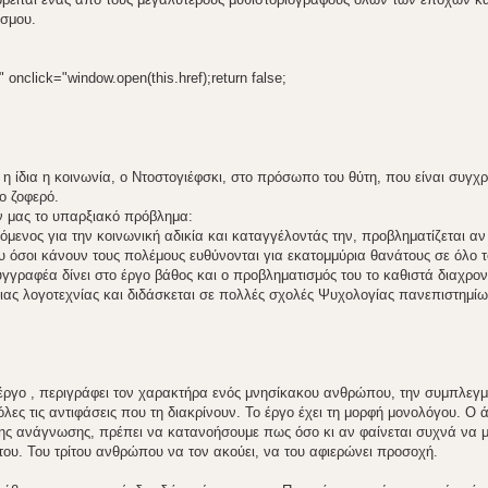
όσμου.
" onclick="window.open(this.href);return false;
η ίδια η κοινωνία, ο Ντοστογιέφσκι, στο πρόσωπο του θύτη, που είναι συγχ
ο ζοφερό.
ν μας το υπαρξιακό πρόβλημα:
μενος για την κοινωνική αδικία και καταγγέλοντάς την, προβληματίζεται αν
που όσοι κάνουν τους πολέμους ευθύνονται για εκατομμύρια θανάτους σε όλο τ
ραφέα δίνει στο έργο βάθος και ο προβληματισμός του το καθιστά διαχρονι
ιας λογοτεχνίας και διδάσκεται σε πολλές σχολές Ψυχολογίας πανεπιστημίω
 έργο , περιγράφει τον χαρακτήρα ενός μνησίκακου ανθρώπου, την συμπλεγμ
όλες τις αντιφάσεις που τη διακρίνουν. Το έργο έχει τη μορφή μονολόγου. Ο
 της ανάγνωσης, πρέπει να κατανοήσουμε πως όσο κι αν φαίνεται συχνά να μ
του. Του τρίτου ανθρώπου να τον ακούει, να του αφιερώνει προσοχή.