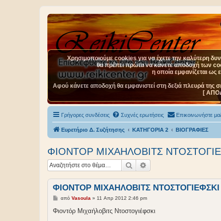
Χρησιμοποιούμε cookies για να έχετε την καλύτερη δυνα
θα πρέπει πρώτα να κάνετε αποδοχή των cook
η οποία εμφανίζεται ως 
Αφού κάνετε αποδοχή θα εμφανιστεί στη δεξιά πλευρά της σ
[ ΑΠΟ
Γρήγορες συνδέσεις
Συχνές ερωτήσεις
Επικοινωνήστε μαζ
Ευρετήριο Δ. Συζήτησης
ΚΑΤΗΓΟΡΙΑ 2
BIOΓΡΑΦΙΕΣ
ΦΙΟΝΤΟΡ ΜΙΧΑΗΛΟΒΙΤΣ ΝΤΟΣΤΟΓΙΕ
Αναζήτηση
Ειδική αναζήτηση
ΦΙΟΝΤΟΡ ΜΙΧΑΗΛΟΒΙΤΣ ΝΤΟΣΤΟΓΙΕΦΣΚΙ
Δ
από
Vasoula
»
11 Απρ 2012 2:46 pm
η
μ
Φιοντόρ Μιχαήλοβιτς Ντοστογιέφσκι
ο