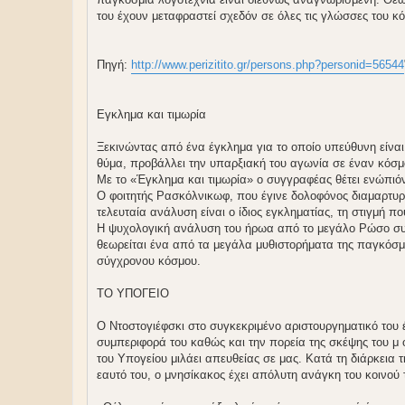
του έχουν μεταφραστεί σχεδόν σε όλες τις γλώσσες του κ
Πηγή:
http://www.perizitito.gr/persons.php?personid=56544
Εγκλημα και τιμωρία
Ξεκινώντας από ένα έγκλημα για το οποίο υπεύθυνη είναι 
θύμα, προβάλλει την υπαρξιακή του αγωνία σε έναν κόσμ
Με το «Έγκλημα και τιμωρία» ο συγγραφέας θέτει ενώπιό
Ο φοιτητής Ρασκόλνικωφ, που έγινε δολοφόνος διαμαρτυρό
τελευταία ανάλυση είναι ο ίδιος εγκληματίας, τη στιγμή 
Η ψυχολογική ανάλυση του ήρωα από το μεγάλο Ρώσο συγγ
θεωρείται ένα από τα μεγάλα μυθιστορήματα της παγκόσμ
σύγχρονου κόσμου.
ΤΟ ΥΠΟΓΕΙΟ
Ο Ντοστογιέφσκι στο συγκεκριμένο αριστουργηματικό του
συμπεριφορά του καθώς και την πορεία της σκέψης του μ 
του Υπογείου μιλάει απευθείας σε μας. Κατά τη διάρκεια
εαυτό του, ο μνησίκακος έχει απόλυτη ανάγκη του κοινού 