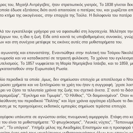
ας του, Μιχαήλ Αντρέγεβιτς, ήταν στρατιωτικός γιατρός, Το 1838 γίνεται δεκ
ποία έδωσε εξετάσεις διότι αυτό απαιτούσε ο πατέρας του, και χωρίζεται απ
το κτήμα της οικογένειας, στην επαρχία της Τούλα. Η δολοφονία του πατέρα
λά τον εγκατέλειψε γρήγορα για να αφοσιωθεί στη λογοτεχνία. Μελέτησε την
ργων του, η ίδια η ζωή. Είδε από κοντά τις υποβαθμισμένες συνοικίες, γνώρ
 και στη συνέχεια μετέφερε τις εικόνες αυτές στα μυθιστορήματα του.
 αγωνιστής και επαναστάτης. Εναντιώθηκε στην πολιτική του Τσάρου Νικολά
ωμοσία και να καταδικαστεί σε τετραετή φυλάκιση. Τα χρόνια του εγκλεισμο
ελισμούς. Το 1857 νυμφεύεται τη Μαρία Ντμιτρίεβνα Ισάεβα, και το 1859, μα
 εγκατασταθούν στην Ευρωπαϊκή Ρωσία.
 δύο περιοδικά τα οποία ,όμως, δεν σημείωσαν επιτυχία με αποτέλεσμα ο Ντο
ρώσει χρήματα και να ξεπληρώσει τα χρέη του ήταν η συγγραφή. ’ρχισε λοι
ι να ζήσει τα τελευταία χρόνια της ζωής του σχετικά άνετα. Σ' αυτό το διά
αραμαζώφ", "Έγκλημα και Τιμωρία", "Ο Ηλίθιος", "Οι δαιμονισμένοι". Όταν 
εύθυνση του περιοδικού "Πολίτης" και λίγα χρόνια αργότερα εξέδωσε το δικ
εση με τις προηγούμενες εκδοτικές εμπειρίες σημείωσε τεράστια επιτυχία.
στογέφσκι υπέκυπτε σε αγνώστου αιτίας πνευμονική αιμορραγία. Ετάφη στο κο
 του είναι τα μυθιστορήματα: "Ο φτωχόκοσμος", "Λευκές νύχτες", "Ταπεινωμέ
ων", "Το υπόγειο". Υπήρξε μέλος της Ακαδημίας Επιστημών και η προσφορά 
ρείται ένας από τους μεγαλύτερους μυθιστοριογράφους όλων των εποχών κα