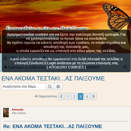
Χρησιμοποιούμε cookies για να έχετε την καλύτερη δυνατή εμπειρία. Για
να χρησιμοποιήσετε το forum ή/και να συνδεθείτε
θα πρέπει πρώτα να κάνετε αποδοχή των cookies, το οποίο σημαίνει και
αποδοχή της πολιτικής μας,
η οποία εμφανίζεται ως επιλογή στο κάτω μέρος της σελίδας.
Συχνές ερωτήσεις
Επικοινωνήστε μαζί μας
Αφού κάνετε αποδοχή θα εμφανιστεί στη δεξιά πλευρά της σελίδας η
επιλογή Σύνδεση ή Login ανάλογα με τη γλώσσα επιλογής σας
[ ΑΠΟΔΟΧΗ COOKIES ]
Α
Ευρετήριο Δ. Συζήτησης
ΚΑΤΗΓΟΡΙΑ 2
ΑΛΛΑ ΘΕΜΑΤΑ
ν
ΕΝΑ ΑΚΟΜΑ ΤΕΣΤΑΚΙ...ΑΣ ΠΑΙΞΟΥΜΕ
α
Αναζήτηση
Ειδική αναζήτηση
ζ
ή
1
2
3
4
Προηγούμενη
Επόμενη
46 δημοσιεύσεις
τ
η
Annoula
Site Admin
σ
η
Re: ΕΝΑ ΑΚΟΜΑ ΤΕΣΤΑΚΙ...ΑΣ ΠΑΙΞΟΥΜΕ