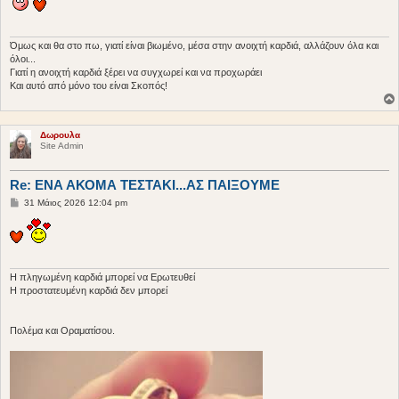
ο
σ
ί
ε
υ
Όμως και θα στο πω, γιατί είναι βιωμένο, μέσα στην ανοιχτή καρδιά, αλλάζουν όλα και
σ
όλοι...
η
Γιατί η ανοιχτή καρδιά ξέρει να συγχωρεί και να προχωράει
Και αυτό από μόνο του είναι Σκοπός!
Δωρουλα
Site Admin
Re: ΕΝΑ ΑΚΟΜΑ ΤΕΣΤΑΚΙ...ΑΣ ΠΑΙΞΟΥΜΕ
Δ
31 Μάιος 2026 12:04 pm
η
μ
ο
σ
ί
ε
υ
Η πληγωμένη καρδιά μπορεί να Ερωτευθεί
σ
Η προστατευμένη καρδιά δεν μπορεί
η
Πολέμα και Οραματίσου.