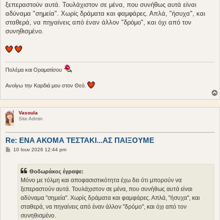
ξεπεραστούν αυτά. Τουλάχιστον σε μένα, που συνήθως αυτά είναι
αδύναμα "σημεία". Χωρίς δράματα και φαμφάρες. Απλά, "ήσυχα", και
σταθερά, να πηγαίνεις από έναν άλλον "δρόμο", και όχι από τον
συνηθισμένο.
Πολέμα και Οραματίσου
Ανοίγω την Καρδιά μου στον Θεό.
Vasoula
Site Admin
Re: ΕΝΑ ΑΚΟΜΑ ΤΕΣΤΑΚΙ...ΑΣ ΠΑΙΞΟΥΜΕ
Δ
10 Ιουν 2026 12:44 pm
η
μ
ο
Θοδωράκος έγραψε:
σ
ί
Μόνο με τόλμη και αποφασιστικότητα έχω δει ότι μπορούν να
ε
ξεπεραστούν αυτά. Τουλάχιστον σε μένα, που συνήθως αυτά είναι
υ
σ
αδύναμα "σημεία". Χωρίς δράματα και φαμφάρες. Απλά, "ήσυχα", και
η
σταθερά, να πηγαίνεις από έναν άλλον "δρόμο", και όχι από τον
συνηθισμένο.