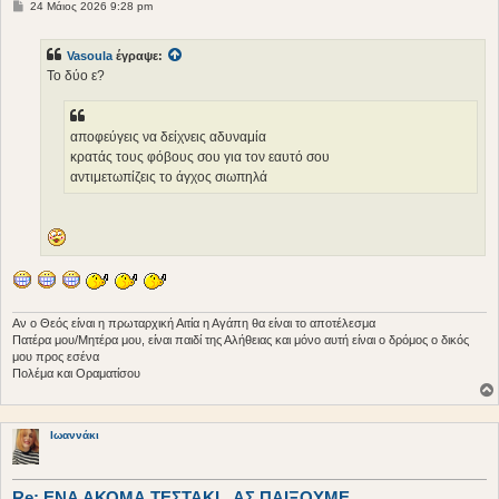
Δ
24 Μάιος 2026 9:28 pm
η
μ
ο
Vasoula
έγραψε:
σ
ί
Το δύο ε?
ε
υ
σ
η
αποφεύγεις να δείχνεις αδυναμία
κρατάς τους φόβους σου για τον εαυτό σου
αντιμετωπίζεις το άγχος σιωπηλά
Αν ο Θεός είναι η πρωταρχική Αιτία η Αγάπη θα είναι το αποτέλεσμα
Πατέρα μου/Μητέρα μου, είναι παιδί της Αλήθειας και μόνο αυτή είναι ο δρόμος ο δικός
μου προς εσένα
Πολέμα και Οραματίσου
Ιωαννάκι
Re: ΕΝΑ ΑΚΟΜΑ ΤΕΣΤΑΚΙ...ΑΣ ΠΑΙΞΟΥΜΕ