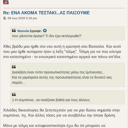
Re: ΕΝΑ ΑΚΟΜΑ ΤΕΣΤΑΚΙ...ΑΣ ΠΑΙΞΟΥΜΕ
Δ
09 Ιουν 2026 5:16 pm
η
μ
ο
Vasoula
έγραψε:
σ
ί
που χάνονται άραγε? Τι δεν έχει εκπληρωθεί?
ε
υ
σ
Χθες βράδυ μου ήρθε στο νου αυτή η ερώτησή σου Βασούλα. Και αυτό
η
που μου ήρθε αυτόματα ήταν η λέξη "τόλμη". Τόλμη για να πας κόντρα
στο κατεστημένο - το εσωτερικό κατεστημένο αρχικά και πάνω απ'όλα.
Διαλέξατε έναν τύπο προσωπικότητας μέσω της έμπνευσης...
Και τα χαρίσματα αυτής της προσωπικότητας είναι το δυνατό σας
σημείο...
1-Η συμπόνια...να νοιάζεσαι βαθιά για τους άλλους
Χιλιάδες δικαιολογίες θα ξεπεταχτούν για να μην δώσω σημασία στην
συμπόνια, πχ. Και άλλες τόσες για να αναβάλλω την όποια δράση.
Μόνο με τόλμη και αποφασιστικότητα έχω δει ότι μπορούν να