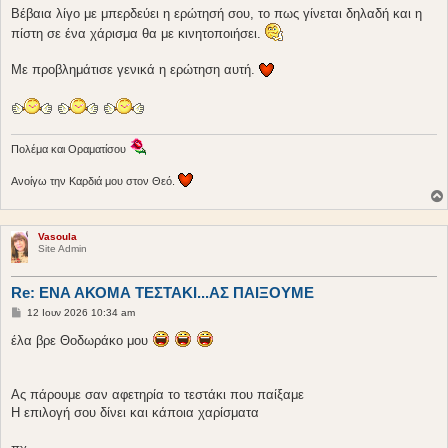
Βέβαια λίγο με μπερδεύει η ερώτησή σου, το πως γίνεται δηλαδή και η
πίστη σε ένα χάρισμα θα με κινητοποιήσει.
Με προβλημάτισε γενικά η ερώτηση αυτή.
Πολέμα και Οραματίσου
Ανοίγω την Καρδιά μου στον Θεό.
Vasoula
Site Admin
Re: ΕΝΑ ΑΚΟΜΑ ΤΕΣΤΑΚΙ...ΑΣ ΠΑΙΞΟΥΜΕ
Δ
12 Ιουν 2026 10:34 am
η
μ
έλα βρε Θοδωράκο μου
ο
σ
ί
ε
Ας πάρουμε σαν αφετηρία το τεστάκι που παίξαμε
υ
σ
Η επιλογή σου δίνει και κάποια χαρίσματα
η