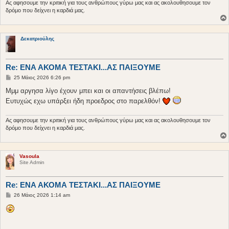
υ
Ας αφησουμε την κριτική για τους ανθρώπους γύρω μας και ας ακολουθησουμε τον
σ
δρόμο που δείχνει η καρδιά μας.
η
Δεκατριούλης
Re: ΕΝΑ ΑΚΟΜΑ ΤΕΣΤΑΚΙ...ΑΣ ΠΑΙΞΟΥΜΕ
Δ
25 Μάιος 2026 6:26 pm
η
μ
Μμμ αργησα λίγο έχουν μπει και οι απαντήσεις βλέπω!
ο
Ευτυχώς εχω υπάρξει ήδη προεδρος στο παρελθόν!
σ
ί
ε
υ
Ας αφησουμε την κριτική για τους ανθρώπους γύρω μας και ας ακολουθησουμε τον
σ
δρόμο που δείχνει η καρδιά μας.
η
Vasoula
Site Admin
Re: ΕΝΑ ΑΚΟΜΑ ΤΕΣΤΑΚΙ...ΑΣ ΠΑΙΞΟΥΜΕ
Δ
26 Μάιος 2026 1:14 am
η
μ
ο
σ
ί