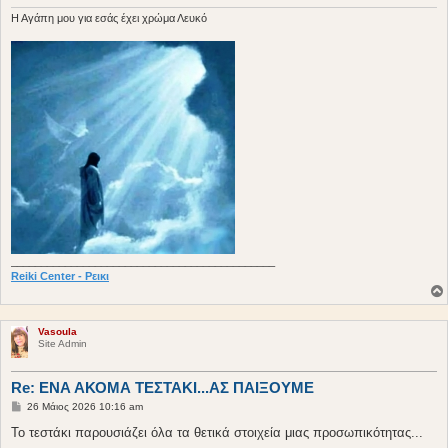
ε
υ
H Aγάπη μου για εσάς έχει χρώμα Λευκό
σ
η
____________________________________________
Reiki Center - Ρεικι
Vasoula
Site Admin
Re: ΕΝΑ ΑΚΟΜΑ ΤΕΣΤΑΚΙ...ΑΣ ΠΑΙΞΟΥΜΕ
Δ
26 Μάιος 2026 10:16 am
η
μ
Το τεστάκι παρουσιάζει όλα τα θετικά στοιχεία μιας προσωπικότητας...
ο