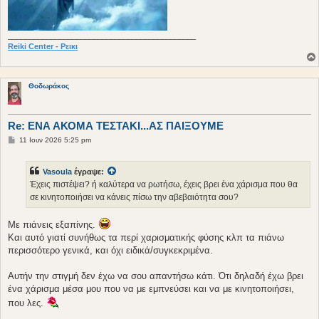
____________________________________________
Reiki Center - Ρεικι
Θοδωράκος
Re: ΕΝΑ ΑΚΟΜΑ ΤΕΣΤΑΚΙ...ΑΣ ΠΑΙΞΟΥΜΕ
Δ
11 Ιουν 2026 5:25 pm
η
μ
ο
Vasoula
έγραψε:
σ
ί
Έχεις πιστέψει? ή καλύτερα να ρωτήσω, έχεις βρει ένα χάρισμα που θα
ε
σε κινητοποιήσει να κάνεις πίσω την αβεβαιότητα σου?
υ
σ
η
Με πιάνεις εξαπίνης.
Και αυτό γιατί συνήθως τα περί χαρισματικής φύσης κλπ τα πιάνω
περισσότερο γενικά, και όχι ειδικά/συγκεκριμένα.
Αυτήν την στιγμή δεν έχω να σου απαντήσω κάτι. Ότι δηλαδή έχω βρει
ένα χάρισμα μέσα μου που να με εμπνεύσει και να με κινητοποιήσει,
που λες.