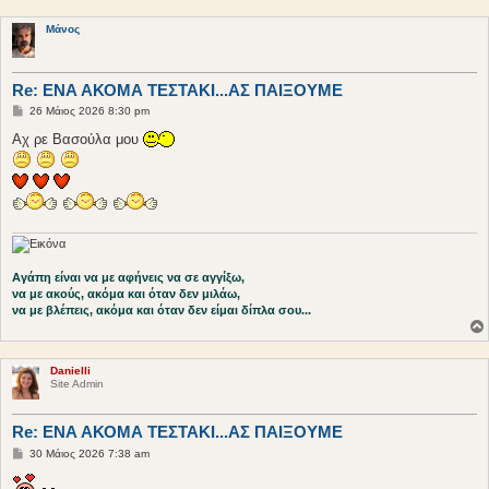
Μάνος
Re: ΕΝΑ ΑΚΟΜΑ ΤΕΣΤΑΚΙ...ΑΣ ΠΑΙΞΟΥΜΕ
Δ
26 Μάιος 2026 8:30 pm
η
μ
Αχ ρε Βασούλα μου
ο
σ
ί
ε
υ
σ
η
Αγάπη είναι να με αφήνεις να σε αγγίξω,
να με ακούς, ακόμα και όταν δεν μιλάω,
να με βλέπεις, ακόμα και όταν δεν είμαι δίπλα σου...
Danielli
Site Admin
Re: ΕΝΑ ΑΚΟΜΑ ΤΕΣΤΑΚΙ...ΑΣ ΠΑΙΞΟΥΜΕ
Δ
30 Μάιος 2026 7:38 am
η
μ