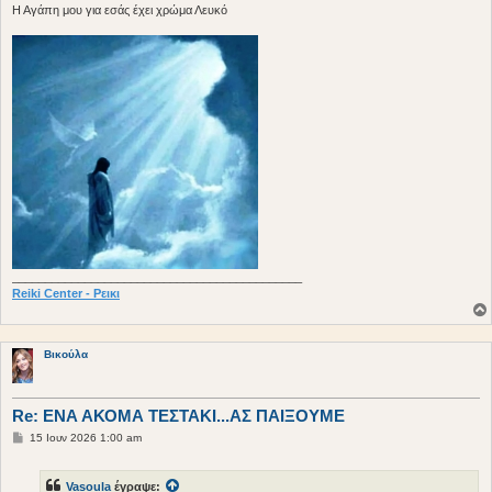
H Aγάπη μου για εσάς έχει χρώμα Λευκό
____________________________________________
Reiki Center - Ρεικι
Βικούλα
Re: ΕΝΑ ΑΚΟΜΑ ΤΕΣΤΑΚΙ...ΑΣ ΠΑΙΞΟΥΜΕ
Δ
15 Ιουν 2026 1:00 am
η
μ
ο
Vasoula
έγραψε:
σ