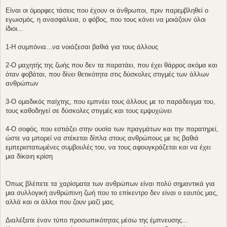
σ
ί
Είναι οι όμορφες τάσεις που έχουν οι άνθρωποι, πριν παρεμβληθεί ο
ε
εγωισμός, η ανασφάλεια, ο φόβος, που τους κάνει να μοιάζουν όλοι
υ
σ
ίδιοι...
η
1-Η συμπόνια...να νοιάζεσαι βαθιά για τους άλλους
2-Ο μαχητής της ζωής που δεν τα παρατάει, που έχει θάρρος ακόμα και
όταν φοβάται, που δίνει θετικότητα στις δύσκολες στιγμές των άλλων
ανθρώπων
3-Ο ομαδικός παίχτης, που εμπνέει τους άλλους με το παράδειγμα του,
τους καθοδηγεί σε δύσκολες στιγμές και τους εμψυχώνει
4-Ο σοφός, που εστιάζει στην ουσία των πραγμάτων και την παρατηρεί,
ώστε να μπορεί να στέκεται δίπλα στους ανθρώπους με τις βαθιά
εμπεριστατωμένες συμβουλές του, να τους αφουγκράζεται και να έχει
μια δίκαιη κρίση
Όπως βλέπετε τα χαρίσματα των ανθρώπων είναι πολύ σημαντικά για
μια συλλογική ανθρώπινη ζωή που το επίκεντρο δεν είναι ο εαυτός μας,
αλλά και οι άλλοι που ζουν μαζί μας.
Διαλέξατε έναν τύπο προσωπικότητας μέσω της έμπνευσης...