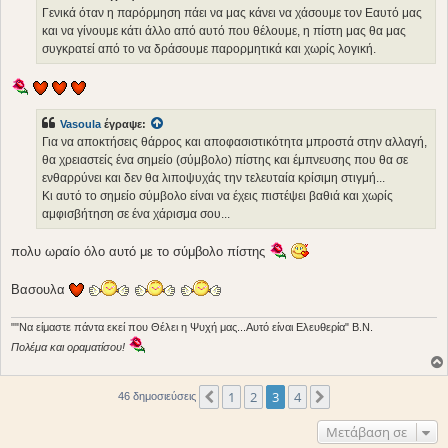
ί
Γενικά όταν η παρόρμηση πάει να μας κάνει να χάσουμε τον Εαυτό μας
ε
και να γίνουμε κάτι άλλο από αυτό που θέλουμε, η πίστη μας θα μας
υ
σ
συγκρατεί από το να δράσουμε παρορμητικά και χωρίς λογική.
η
Vasoula
έγραψε:
Για να αποκτήσεις θάρρος και αποφασιστικότητα μπροστά στην αλλαγή,
θα χρειαστείς ένα σημείο (σύμβολο) πίστης και έμπνευσης που θα σε
ενθαρρύνει και δεν θα λιποψυχάς την τελευταία κρίσιμη στιγμή...
Κι αυτό το σημείο σύμβολο είναι να έχεις πιστέψει βαθιά και χωρίς
αμφισβήτηση σε ένα χάρισμα σου...
πολυ ωραίο όλο αυτό με το σύμβολο πίστης
Βασουλα
""Να είμαστε πάντα εκεί που Θέλει η Ψυχή μας...Αυτό είναι Ελευθερία" Β.Ν.
Πολέμα και οραματίσου!
1
2
3
4
Προηγούμενη
Επόμενη
46 δημοσιεύσεις
Μετάβαση σε