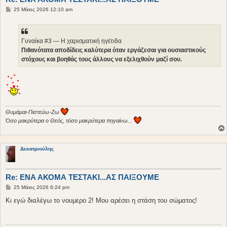
Δ
25 Μάιος 2026 12:10 am
η
μ
ο
σ
ί
Γυναίκα #3 — Η χαρισματική ηγέτιδα
ε
Πιθανότατα αποδίδεις καλύτερα όταν εργάζεσαι για ουσιαστικούς
υ
σ
στόχους και βοηθάς τους άλλους να εξελιχθούν μαζί σου.
η
Θυμάμαι-Πιστεύω-Ζω
Όσο μακρύτερα ο Θεός, τόσο μακρύτερα πηγαίνω...
Δεκατριούλης
Re: ΕΝΑ ΑΚΟΜΑ ΤΕΣΤΑΚΙ...ΑΣ ΠΑΙΞΟΥΜΕ
Δ
25 Μάιος 2026 6:24 pm
η
μ
Κι εγώ διαλέγω το νουμερο 2! Μου αρέσει η στάση του σώματος!
ο
σ
ί
ε