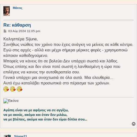
σ
η
Μάνος
Re: κάθαρση
Δ
03 Αύγ 2024 11:05 pm
η
μ
Καλησπέρα Sijune,
ο
Συνήθως νιώθεις τον χρόνο που έχεις ανάγκη να μείνεις σε κάθε κέντρο.
σ
ί
Εγώ στις αρχές - αλλά και μέχρι σήμερα μέρικες φορές - χρησιμοποιώ
ε
κάποιον καθοδηγούμενο.
υ
σ
Μπορείς να κάνεις ότι σε βολεύει Δεν υπάρχει σωστό και λάθος.
η
Όπως επίσης και δεν είναι ποτέ σωστή η λανθασμένη η ώρα που
επιλέγεις να κανεις την αυτοθεραπεία σου.
Γενικά υπάρχει μια ανοιχτωσιά σε όλα αυτά. Μια ελευθερία...
Αυτό έχω καταλάβει προσωπικά στο πέρασμα των χρόνων.
Αγάπη είναι να με αφήνεις να σε αγγίξω,
να με ακούς, ακόμα και όταν δεν μιλάω,
να με βλέπεις, ακόμα και όταν δεν είμαι δίπλα σου...
Sijune21