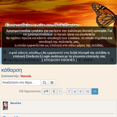
Χρησιμοποιούμε cookies για να έχετε την καλύτερη δυνατή εμπειρία. Για
να χρησιμοποιήσετε το forum ή/και να συνδεθείτε
θα πρέπει πρώτα να κάνετε αποδοχή των cookies, το οποίο σημαίνει και
αποδοχή της πολιτικής μας,
η οποία εμφανίζεται ως επιλογή στο κάτω μέρος της σελίδας.
Συχνές ερωτήσεις
Επικοινωνήστε μαζί μας
Αφού κάνετε αποδοχή θα εμφανιστεί στη δεξιά πλευρά της σελίδας η
επιλογή Σύνδεση ή Login ανάλογα με τη γλώσσα επιλογής σας
[ ΑΠΟΔΟΧΗ COOKIES ]
Α
Ευρετήριο Δ. Συζήτησης
ΚΑΤΗΓΟΡΙΑ 1
ΕΡΩΤΗΣΕΙΣ - ΑΠΑΝΤΗΣΕΙΣ ΓΙΑ ΤΟ ΡΕΪΚΙ
ν
κάθαρση
α
Συντονιστής:
Vasoula
ζ
Αναζήτηση
Ειδική αναζήτηση
ή
Σελίδα
11
από
11
1
7
8
9
10
11
Προηγούμενη
156 δημοσιεύσεις
τ
…
η
Βικούλα
σ
η