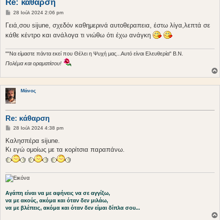
Re: κάθαρση
Δ
28 Ιούλ 2024 2:06 pm
η
μ
Γειά,σου sijune, σχεδόν καθημερινά αυτοθεραπεια, έστω λίγα,λεπτά σε
ο
κάθε κέντρο και ανάλογα τι νιώθω ότι έχω ανάγκη
σ
ί
ε
υ
""Να είμαστε πάντα εκεί που Θέλει η Ψυχή μας...Αυτό είναι Ελευθερία" Β.Ν.
σ
Πολέμα και οραματίσου!
η
Μάνος
Re: κάθαρση
Δ
28 Ιούλ 2024 4:38 pm
η
μ
Καλησπέρα sijune.
ο
Κι εγώ ομοίως με τα κορίτσια παραπάνω.
σ
ί
ε
υ
σ
η
Αγάπη είναι να με αφήνεις να σε αγγίξω,
να με ακούς, ακόμα και όταν δεν μιλάω,
να με βλέπεις, ακόμα και όταν δεν είμαι δίπλα σου...