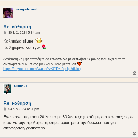
margaritarenia
Re: κάθαρση
Δ
30 Ιούλ 2024 5:34 am
η
μ
Καλημέρα sijune
ο
Καθημερινά και εγω
σ
ί
ε
υ
Απόφαση να μην επιτρέψω σε κανεναν να με εκπλήξει. Ο μονος που εχει αυτο το
σ
δικαίωμα είναι ο Εαυτος μου και ο Θεος μεσα μου
η
https://m.youtube.com/watch?v=3YDz-ftqr1g#dialog
Sijune21
Re: κάθαρση
Δ
03 Αύγ 2024 6:31 pm
η
μ
Εγω κανω περιπου 20 λεπτα με 30 λεπτα,οχι καθημερινα,καποιες φορες
ο
ισως να μην προλαβω,προτιμω ομως μετα την δουλεια μου για
σ
ί
αποφορτιση γενικοτερα.
ε
υ