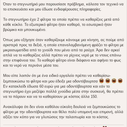
μ
Όταν το στεγνωτήριό μου παρουσίασε πρόβλημα, κάλεσα τον τεχνικό να
ο
το επισκευάσει και μου έδωσε ενδιαφέρουσες πληροφορίες.
σ
ί
ε
Το στεγνωτήριο έχει 2 φίλτρα τα οποία πρέπει να καθαρίζεις μετά από
υ
σ
κάθε κύκλο. Το εξωτερικό φίλτρο ήταν καθαρό, το εσωτερικό ήταν
η
βρώμικο και μπουκωμένο.
Όπως μου εξήγησε όταν καθαρίζουμε κάνουμε μια κίνηση, ας πούμε από
αριστερά προς τα δεξιά, η οποία επαναλαμβανόμενη φράζει το φίλτρο με
μικροσωματίδια από το χνούδι που μένει από τα ρούχα. Άρα δεν αρκεί
απλά να το καθαρίζεις αλλά πρέπει να ρίχνεις νερό με το ντους επάνω
στην επιφάνεια του. Το καθαρό φίλτρο είναι διάφανο και αφήνει το φως
και το νερό να περνάνε μέσα του.
Μου είπε λοιπόν ότι με ένα ειδικό εργαλείο πρέπει να καθαρίσω-
ξεμπουκώσω το φίλτρο και μου έδειξε μια οδοντόβουρτσα
Εν κατακλείδι έδωσα 60 ευρώ για μια οδοντόβουρτσα και εάν το
στεγνωτήριο έχει μαζέψει πολλά χνούδια μέσα στην συσκευή, θα πρέπει
να το πάρουν και να το καθαρίσουν με κόστος άλλα 150.
Ανακάλυψα ότι δεν είναι καθόλου εύκολη δουλειά να ξεμπουκώσεις το
φίλτρο με την οδοντόβουρτσα και θέλει πολύ υπομονή και επιμονή, αλλά
αξίζει τον κόπο για να γλυτώσεις την ταλαιπωρία και το κόστος.