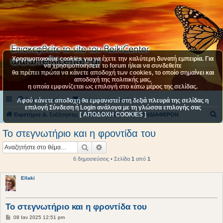
Χρησιμοποιούμε cookies για να έχετε την καλύτερη δυνατή εμπειρία. Για
να χρησιμοποιήσετε το forum ή/και να συνδεθείτε
θα πρέπει πρώτα να κάνετε αποδοχή των cookies, το οποίο σημαίνει και
αποδοχή της πολιτικής μας,
η οποία εμφανίζεται ως επιλογή στο κάτω μέρος της σελίδας.
Συχνές ερωτήσεις
Επικοινωνήστε μαζί μας
Αφού κάνετε αποδοχή θα εμφανιστεί στη δεξιά πλευρά της σελίδας η
επιλογή Σύνδεση ή Login ανάλογα με τη γλώσσα επιλογής σας
[ ΑΠΟΔΟΧΗ COOKIES ]
Α
Ευρετήριο Δ. Συζήτησης
ΚΑΤΗΓΟΡΙΑ 4
Ο,ΤΙ ΕΝΔΙΑΦΕΡΟΝ
ν
Το στεγνωτήριο και η φροντίδα του
α
Αναζήτηση
Ειδική αναζήτηση
ζ
6 δημοσιεύσεις • Σελίδα
1
από
1
ή
τ
Ellaki
η
σ
Το στεγνωτήριο και η φροντίδα του
η
Δ
08 Ιαν 2025 12:51 pm
η