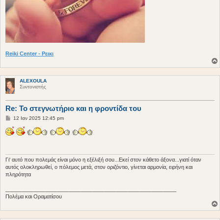
Reiki Center - Ρεικι
ALEXOULA
Συντονιστής
Re: Το στεγνωτήριο και η φροντίδα του
Δ
12 Ιαν 2025 12:45 pm
η
μ
ο
σ
ί
ε
υ
Γι' αυτό που πολεμάς είναι μόνο η εξέλιξή σου...Εκεί στον κάθετο άξονα...γιατί όταν
σ
αυτός ολοκληρωθεί, ο πόλεμος μετά, στον οριζόντιο, γίνεται αρμονία, ειρήνη και
η
πληρότητα
__________________________________________________________
Πολέμα και Οραματίσου