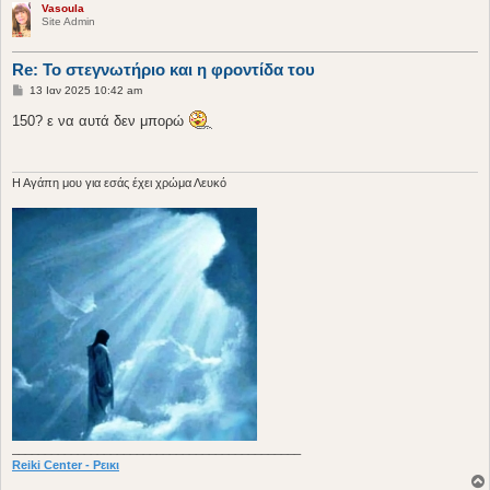
Vasoula
Site Admin
Re: Το στεγνωτήριο και η φροντίδα του
Δ
13 Ιαν 2025 10:42 am
η
μ
150? ε να αυτά δεν μπορώ
ο
σ
ί
ε
υ
H Aγάπη μου για εσάς έχει χρώμα Λευκό
σ
η
____________________________________________
Reiki Center - Ρεικι