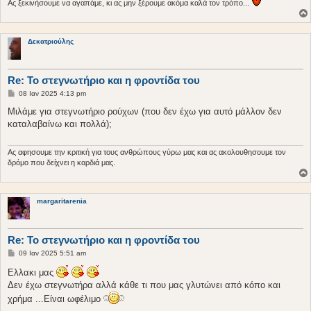
Ας ξεκινήσουμε να αγαπάμε, κι ας μην ξέρουμε ακόμα καλά τον τρόπο...
Δεκατριούλης
Re: Το στεγνωτήριο και η φροντίδα του
Δ
08 Ιαν 2025 4:13 pm
η
μ
Μιλάμε για στεγνωτήριο ρούχων (που δεν έχω για αυτό μάλλον δεν
ο
καταλαβαίνω και πολλά);
σ
ί
ε
υ
Ας αφησουμε την κριτική για τους ανθρώπους γύρω μας και ας ακολουθησουμε τον
σ
δρόμο που δείχνει η καρδιά μας.
η
margaritarenia
Re: Το στεγνωτήριο και η φροντίδα του
Δ
09 Ιαν 2025 5:51 am
η
μ
Ελλακι μας
ο
Δεν έχω στεγνωτήρα αλλά κάθε τι που μας γλυτώνει από κόπο και
σ
ί
χρήμα ...Είναι ωφέλιμο
ε
υ