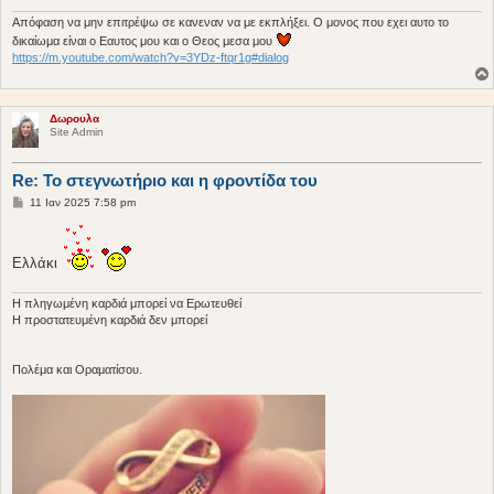
σ
Απόφαση να μην επιτρέψω σε κανεναν να με εκπλήξει. Ο μονος που εχει αυτο το
η
δικαίωμα είναι ο Εαυτος μου και ο Θεος μεσα μου
https://m.youtube.com/watch?v=3YDz-ftqr1g#dialog
Δωρουλα
Site Admin
Re: Το στεγνωτήριο και η φροντίδα του
Δ
11 Ιαν 2025 7:58 pm
η
μ
ο
σ
Ελλάκι
ί
ε
υ
Η πληγωμένη καρδιά μπορεί να Ερωτευθεί
σ
Η προστατευμένη καρδιά δεν μπορεί
η
Πολέμα και Οραματίσου.