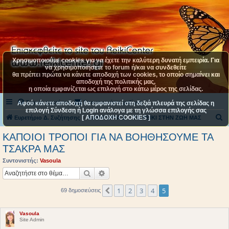
Χρησιμοποιούμε cookies για να έχετε την καλύτερη δυνατή εμπειρία. Για
να χρησιμοποιήσετε το forum ή/και να συνδεθείτε
θα πρέπει πρώτα να κάνετε αποδοχή των cookies, το οποίο σημαίνει και
αποδοχή της πολιτικής μας,
η οποία εμφανίζεται ως επιλογή στο κάτω μέρος της σελίδας.
Συχνές ερωτήσεις
Επικοινωνήστε μαζί μας
Αφού κάνετε αποδοχή θα εμφανιστεί στη δεξιά πλευρά της σελίδας η
επιλογή Σύνδεση ή Login ανάλογα με τη γλώσσα επιλογής σας
[ ΑΠΟΔΟΧΗ COOKIES ]
Α
Ευρετήριο Δ. Συζήτησης
ΚΑΤΗΓΟΡΙΑ 1
ΤΟ ΡΕΪΚΙ ΣΤΗΝ ΖΩΗ ΜΑΣ
ν
ΚΑΠΟΙΟΙ ΤΡΟΠΟΙ ΓΙΑ ΝΑ ΒΟΗΘΗΣΟΥΜΕ ΤΑ
α
ΤΣΑΚΡΑ ΜΑΣ
ζ
Συντονιστής:
Vasoula
ή
Αναζήτηση
Ειδική αναζήτηση
τ
1
2
3
4
5
Προηγούμενη
69 δημοσιεύσεις
η
σ
Vasoula
η
Site Admin