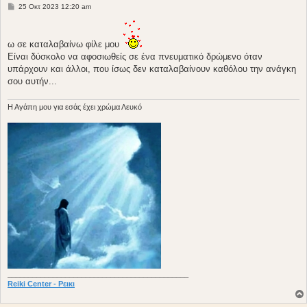
Δ
25 Οκτ 2023 12:20 am
η
μ
ο
σ
ω σε καταλαβαίνω φίλε μου
ί
Είναι δύσκολο να αφοσιωθείς σε ένα πνευματικό δρώμενο όταν
ε
υ
υπάρχουν και άλλοι, που ίσως δεν καταλαβαίνουν καθόλου την ανάγκη
σ
σου αυτήν...
η
H Aγάπη μου για εσάς έχει χρώμα Λευκό
____________________________________________
Reiki Center - Ρεικι