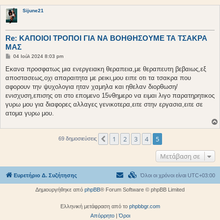
Sijune21
Re: ΚΑΠΟΙΟΙ ΤΡΟΠΟΙ ΓΙΑ ΝΑ ΒΟΗΘΗΣΟΥΜΕ ΤΑ ΤΣΑΚΡΑ
ΜΑΣ
Δ
04 Ιούλ 2024 8:03 pm
η
μ
Eκανα προσφατως μια ενεργειακη θεραπεια,με θεραπευτη βεβαιως,εξ
ο
αποστασεως,οχι απαραιτητα με ρεικι,μου ειπε οτι τα τσακρα που
σ
ί
αφορουν την ψυχολογια ηταν χαμηλα και ηθελαν διορθωση/
ε
ενισχυση,επισης οτι στο επομενο 15νθημερο να ειμαι λιγο παρατηρητικος
υ
σ
γυρω μου για διαφορες αλλαγες γενικοτερα,ειτε στην εργασια,ειτε σε
η
ατομα γυρω μου.
1
2
3
4
5
Προηγούμενη
69 δημοσιεύσεις
Μετάβαση σε
Ευρετήριο Δ. Συζήτησης
Όλοι οι χρόνοι είναι
UTC+03:00
Δημιουργήθηκε από
phpBB
® Forum Software © phpBB Limited
Ελληνική μετάφραση από το
phpbbgr.com
Απόρρητο
|
Όροι