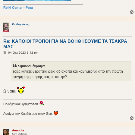
____________________________________________
Reiki Center - Ρεικι
Θοδωράκος
Re: ΚΑΠΟΙΟΙ ΤΡΟΠΟΙ ΓΙΑ ΝΑ ΒΟΗΘΗΣΟΥΜΕ ΤΑ ΤΣΑΚΡΑ
ΜΑΣ
Δ
04 Οκτ 2023 3:42 pm
η
μ
ο
Sijune21 έγραψε:
σ
ί
εσεις κανετε θεραπεια ρεικι αδιακοπα και καθημερινα απο την πρωτη
ε
στιγμη της μυησης σας σε αυτην?
υ
σ
η
Ω ναιιιι
Πολέμα και Οραματίσου
Ανοίγω την Καρδιά μου στον Θεό.
Annoula
Site Admin