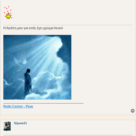
σ
ί
ε
υ
σ
η
H Aγάπη μου για εσάς έχει χρώμα Λευκό
____________________________________________
Reiki Center - Ρεικι
Sijune21