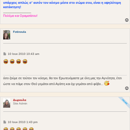
σ
υπάρχεις απλώς σ' αυτόν τον κόσμο μέσα στο σώμα σου, είναι η υψηλότερη
η
κατάκτηση!
________________
Πολέμα και Οραματίσου!
Fotinoula
Δ
10 Ιουν 2010 10:43 am
η
μ
ο
σ
ί
ε
υ
όσο ζούμε σε τούτον τον κόσμο, θα τον Ερωτευόμαστε με όλη μας την Αγνότητα, έτσι
σ
ώστε να πάμε στον Θεό γεμάτοι από Αγάπη και όχι γεμάτοι από φόβο...
η
Δωρουλα
Site Admin
Δ
10 Ιουν 2010 1:43 pm
η
μ