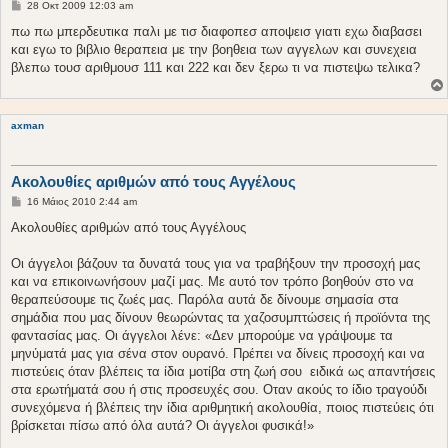
Δ
28 Οκτ 2009 12:03 am
η
μ
πω πω μπερδευτικα παλι με τισ διαφοπεσ αποψεισ γιατι εχω διαβασει
ο
και εγω το βιβλιο θεραπεια με την βοηθεια των αγγελων και συνεχεια
σ
ί
βλεπω τουσ αριθμουσ 111 και 222 και δεν ξερω τι να πιστεψω τελικα?
ε
υ
σ
η
axman
Ακολουθίες αριθμών από τους Αγγέλους
Δ
16 Μάιος 2010 2:44 am
η
μ
Ακολουθίες αριθμών από τους Αγγέλους
ο
σ
ί
Οι άγγελοι βάζουν τα δυνατά τους για να τραβήξουν την προσοχή μας
ε
και να επικοινωνήσουν μαζί μας. Με αυτό τον τρόπο βοηθούν στο να
υ
σ
θεραπεύσουμε τις ζωές μας. Παρόλα αυτά δε δίνουμε σημασία στα
η
σημάδια που μας δίνουν θεωρώντας τα χαζοσυμπτώσεις ή προϊόντα της
φαντασίας μας. Οι άγγελοι λένε: «Δεν μπορούμε να γράψουμε τα
μηνύματά μας για σένα στον ουρανό. Πρέπει να δίνεις προσοχή και να
πιστεύεις όταν βλέπεις τα ίδια μοτίβα στη ζωή σου  ειδικά ως απαντήσεις
στα ερωτήματά σου ή στις προσευχές σου. Οταν ακούς το ίδιο τραγούδι
συνεχόμενα ή βλέπεις την ίδια αριθμητική ακολουθία, ποιος πιστεύεις ότι
βρίσκεται πίσω από όλα αυτά? Οι άγγελοι φυσικά!»