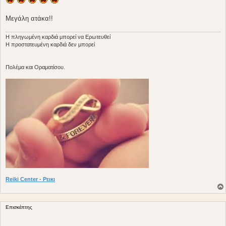
ο
σ
ί
Μεγάλη ατάκα!!
ε
υ
σ
Η πληγωμένη καρδιά μπορεί να Ερωτευθεί
η
Η προστατευμένη καρδιά δεν μπορεί
Πολέμα και Οραματίσου.
Reiki Center - Ρεικι
Επισκέπτης