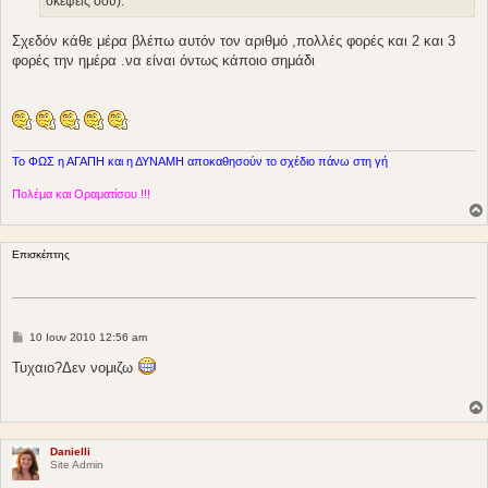
σκέψεις σου).
Σχεδόν κάθε μέρα βλέπω αυτόν τον αριθμό ,πολλές φορές και 2 και 3
φορές την ημέρα .να είναι όντως κάποιο σημάδι
Το ΦΩΣ η ΑΓΑΠΗ και η ΔΥΝΑΜΗ αποκαθησούν το σχέδιο πάνω στη γή
Πολέμα και Οραματίσου !!!
Επισκέπτης
Δ
10 Ιουν 2010 12:56 am
η
μ
Τυχαιο?Δεν νομιζω
ο
σ
ί
ε
υ
σ
Danielli
η
Site Admin