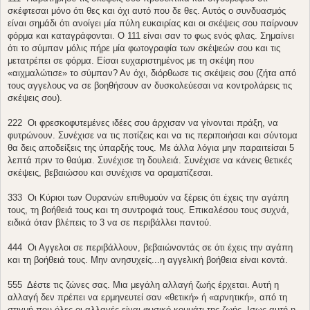
σκέφτεσαι μόνο ότι θες και όχι αυτό που δε θες. Αυτός ο συνδυασμός
είναι σημάδι ότι ανοίγει μία πύλη ευκαιρίας και οι σκέψεις σου παίρνουν
φόρμα και καταγράφονται. Ο 111 είναι σαν το φως ενός φλας. Σημαίνει
ότι το σύμπαν μόλις πήρε μία φωτογραφία των σκέψεών σου και τις
μετατρέπει σε φόρμα. Είσαι ευχαριστημένος με τη σκέψη που
«αιχμαλώτισε» το σύμπαν? Αν όχι, διόρθωσε τις σκέψεις σου (ζήτα από
τους αγγελους να σε βοηθήσουν αν δυσκολεύεσαι να κοντρολάρεις τις
σκέψεις σου).
222  Οι φρεσκοφυτεμένες ιδέες σου άρχισαν να γίνονται πράξη, να
φυτρώνουν. Συνέχισε να τις ποτίζεις και να τις περιποιήσαι και σύντομα
θα δεις αποδείξεις της ύπαρξής τους. Με άλλα λόγια μην παραιτείσαι 5
λεπτά πριν το θαύμα. Συνέχισε τη δουλειά. Συνέχισε να κάνεις θετικές
σκέψεις, βεβαιώσου και συνέχισε να οραματίζεσαι.
333  Οι Κύριοι των Ουρανών επιθυμούν να ξέρεις ότι έχεις την αγάπη
τους, τη βοήθειά τους και τη συντροφιά τους. Επικαλέσου τους συχνά,
ειδικά όταν βλέπεις το 3 να σε περιβάλλει παντού.
444  Οι Αγγελοι σε περιβάλλουν, βεβαιώνοντάς σε ότι έχεις την αγάπη
και τη βοήθειά τους. Μην ανησυχείς...η αγγελική βοήθεια είναι κοντά.
555  Δέστε τις ζώνες σας. Μια μεγάλη αλλαγή ζωής έρχεται. Αυτή η
αλλαγή δεν πρέπει να ερμηνευτεί σαν «θετική» ή «αρνητική», από τη
στιγμή που όλες οι αλλαγές είναι φυσικό κομμάτι της ζωής. Ισως αυτή η