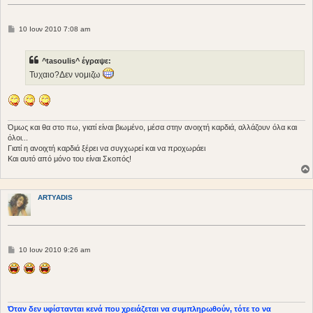
Δ
10 Ιουν 2010 7:08 am
η
μ
ο
^tasoulis^ έγραψε:
σ
ί
Τυχαιο?Δεν νομιζω
ε
υ
σ
η
Όμως και θα στο πω, γιατί είναι βιωμένο, μέσα στην ανοιχτή καρδιά, αλλάζουν όλα και
όλοι...
Γιατί η ανοιχτή καρδιά ξέρει να συγχωρεί και να προχωράει
Και αυτό από μόνο του είναι Σκοπός!
ARTYADIS
Δ
10 Ιουν 2010 9:26 am
η
μ
ο
σ
ί
ε
υ
Όταν δεν υφίστανται κενά που χρειάζεται να συμπληρωθούν, τότε το να