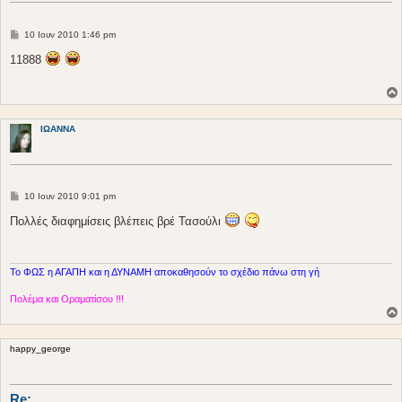
Δ
10 Ιουν 2010 1:46 pm
η
μ
11888
ο
σ
ί
ε
υ
σ
ΙΩΑΝΝΑ
η
Δ
10 Ιουν 2010 9:01 pm
η
μ
Πολλές διαφημίσεις βλέπεις βρέ Τασούλι
ο
σ
ί
ε
υ
Το ΦΩΣ η ΑΓΑΠΗ και η ΔΥΝΑΜΗ αποκαθησούν το σχέδιο πάνω στη γή
σ
η
Πολέμα και Οραματίσου !!!
happy_george
Re: