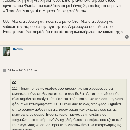
προσωπική ή στη γενική ζωή σου. Επίσης είναι ένα μήνυμα στους
εργάτες του Φωτός που εμπλέκονται με Γήινες θεραπείες και σημαίνει :
«Πιάσε δουλειά γιατί η Μητέρα Γη σε χρειάζεται».
000  Μια υπενθύμιση ότι είσαι ένα με το Θεό. Μια υπενθύμιση να
νιώσεις την παρουσία της αγάπης του Δημιουργού σου μέσα σου.
Επίσης είναι ένα σημάδι ότι η κατάσταση ολοκλήρωσε τον κύκλο της.a
ΙΩΑΝΝΑ
Δ
08 Ιουν 2010 1:32 am
η
μ
ο
σ
ί
111  Παρατήρησε τις σκέψεις σου προσεκτικά και σιγουρεψου ότι
ε
σκέφτεσαι μόνο ότι θες και όχι αυτό που δε θες. Αυτός ο συνδυασμός
υ
σ
είναι σημάδι ότι ανοίγει μία πύλη ευκαιρίας και οι σκέψεις σου παίρνουν
η
φόρμα και καταγράφονται. Ο 111 είναι σαν το φως ενός φλας. Σημαίνει
ότι το σύμπαν μόλις πήρε μία φωτογραφία των σκέψεών σου και τις
μετατρέπει σε φόρμα. Είσαι ευχαριστημένος με τη σκέψη που
«αιχμαλώτισε» το σύμπαν? Αν όχι, διόρθωσε τις σκέψεις σου (ζήτα από
τους αγγελους να σε βοηθήσουν αν δυσκολεύεσαι να κοντρολάρεις τις