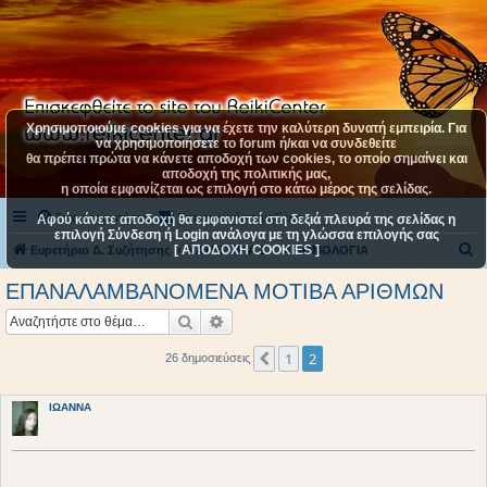
Χρησιμοποιούμε cookies για να έχετε την καλύτερη δυνατή εμπειρία. Για
να χρησιμοποιήσετε το forum ή/και να συνδεθείτε
θα πρέπει πρώτα να κάνετε αποδοχή των cookies, το οποίο σημαίνει και
αποδοχή της πολιτικής μας,
η οποία εμφανίζεται ως επιλογή στο κάτω μέρος της σελίδας.
Συχνές ερωτήσεις
Επικοινωνήστε μαζί μας
Αφού κάνετε αποδοχή θα εμφανιστεί στη δεξιά πλευρά της σελίδας η
επιλογή Σύνδεση ή Login ανάλογα με τη γλώσσα επιλογής σας
[ ΑΠΟΔΟΧΗ COOKIES ]
Α
Ευρετήριο Δ. Συζήτησης
ΚΑΤΗΓΟΡΙΑ 2
ΑΡΙΘΜΟΛΟΓΙΑ
ν
ΕΠΑΝΑΛΑΜΒΑΝΟΜΕΝΑ ΜΟΤΙΒΑ ΑΡΙΘΜΩΝ
α
Αναζήτηση
Ειδική αναζήτηση
ζ
ή
1
2
Προηγούμενη
26 δημοσιεύσεις
τ
η
ΙΩΑΝΝΑ
σ
η