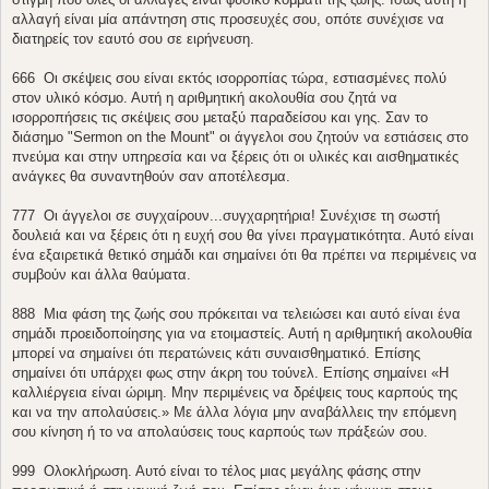
αλλαγή είναι μία απάντηση στις προσευχές σου, οπότε συνέχισε να
διατηρείς τον εαυτό σου σε ειρήνευση.
666  Οι σκέψεις σου είναι εκτός ισορροπίας τώρα, εστιασμένες πολύ
στον υλικό κόσμο. Αυτή η αριθμητική ακολουθία σου ζητά να
ισορροπήσεις τις σκέψεις σου μεταξύ παραδείσου και γης. Σαν το
διάσημο "Sermon on the Mount" οι άγγελοι σου ζητούν να εστιάσεις στο
πνεύμα και στην υπηρεσία και να ξέρεις ότι οι υλικές και αισθηματικές
ανάγκες θα συναντηθούν σαν αποτέλεσμα.
777  Οι άγγελοι σε συγχαίρουν...συγχαρητήρια! Συνέχισε τη σωστή
δουλειά και να ξέρεις ότι η ευχή σου θα γίνει πραγματικότητα. Αυτό είναι
ένα εξαιρετικά θετικό σημάδι και σημαίνει ότι θα πρέπει να περιμένεις να
συμβούν και άλλα θαύματα.
888  Μια φάση της ζωής σου πρόκειται να τελειώσει και αυτό είναι ένα
σημάδι προειδοποίησης για να ετοιμαστείς. Αυτή η αριθμητική ακολουθία
μπορεί να σημαίνει ότι περατώνεις κάτι συναισθηματικό. Επίσης
σημαίνει ότι υπάρχει φως στην άκρη του τούνελ. Επίσης σημαίνει «Η
καλλιέργεια είναι ώριμη. Μην περιμένεις να δρέψεις τους καρπούς της
και να την απολαύσεις.» Με άλλα λόγια μην αναβάλλεις την επόμενη
σου κίνηση ή το να απολαύσεις τους καρπούς των πράξεών σου.
999  Ολοκλήρωση. Αυτό είναι το τέλος μιας μεγάλης φάσης στην