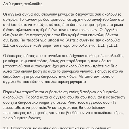
Αριθμητικές ακολουθίες
Οι άγγελοι συχνά σου στέλνουν μηνύματα δείχνοντάς σου ακολουθίες
αριθμών. Το κάνουν με δύο τρόπους. Καταρχήν σου σιγοψιθυρίζουν στο
αυτί έτσι ώστε να κοιτάξεις κάπου, έτσι ώστε να παρατηρήσεις το ρολόι
ή έναν τηλεφωνικό αριθμό ή ένα πίνακα ανακοινώσεων. Οι άγγελοι
ελπίζουν ότι θα παρατηρήσεις τον ίδιο αριθμό που επαναλαμβάνεται
συνέχεια. Για παράδειγμα μπορεί να βλέπεις συνέχεια την ακολουθία
111 και συμβαίνει κάθε φορά που η ώρα στο ρολόι είναι 1:11 ή 11:11.
Ο δεύτερος τρόπος που οι άγγελοι σου δείχνουν αριθμητικές ακολουθίες
με νόημα με φυσικό τρόπο, όπως για παράδειγμα η πινακίδα του
μπροστινού σου αυτοκινήτου έχει μια ακολουθία που πρέπει να δεις.
Αυτοί που δίνουν βάση σε αυτό το φαινόμενο γίνονται ειδήμονες στο να
διαβάζουν τη σημασία διαφόρων πινακίδων. Με αυτό τον τρόπο οι
άγγελοι θα σου δώσουν πιο λεπτομερή μηνύματα.
Παρακάτω παρατίθενται οι βασικές σημασίες διαφόρων αριθμητικών
ακολουθιών. Παρόλα αυτά οι άγγελοί σου θα σου πουν αν η κατάστασή
σου έχει διαφορετικό νόημα για σένα. Ρώτα τους αγγέλους σου «Τι
προσπαθείτε να μου πείτε?» και ευχαρίστως θα σου δώσουν
περισσότερες πληροφορίες για να σε βοηθήσουν να αποκωδικοποιήσεις
τις αριθμητικές έννοιες.
111  Παρατήρησε τις σκέψεις σου προσεκτικά και σιγουρεψου ότι