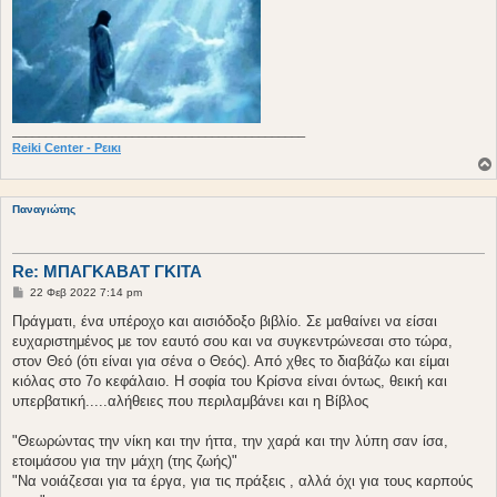
____________________________________________
Reiki Center - Ρεικι
Παναγιώτης
Re: ΜΠΑΓΚΑΒΑΤ ΓΚΙΤΑ
Δ
22 Φεβ 2022 7:14 pm
η
μ
Πράγματι, ένα υπέροχο και αισιόδοξο βιβλίο. Σε μαθαίνει να είσαι
ο
ευχαριστημένος με τον εαυτό σου και να συγκεντρώνεσαι στο τώρα,
σ
ί
στον Θεό (ότι είναι για σένα ο Θεός). Από χθες το διαβάζω και είμαι
ε
κιόλας στο 7ο κεφάλαιο. Η σοφία του Κρίσνα είναι όντως, θεική και
υ
σ
υπερβατική.....αλήθειες που περιλαμβάνει και η Βίβλος
η
"Θεωρώντας την νίκη και την ήττα, την χαρά και την λύπη σαν ίσα,
ετοιμάσου για την μάχη (της ζωής)"
"Να νοιάζεσαι για τα έργα, για τις πράξεις , αλλά όχι για τους καρπούς