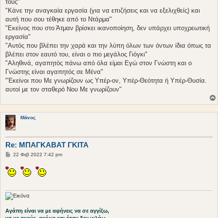
τους"
"Κάνε την αναγκαία εργασία (για να επιζήσεις και να εξελιχθείς) και
αυτή που σου τέθηκε από το Ντάρμα"
"Εκείνος που στο Άτμαν βρίσκει ικανοποίηση, δεν υπάρχει υποχρεωτική
εργασία"
"Αυτός που βλέπει την χαρά και την λύπη όλων των όντων ίδια όπως τα
βλέπει στον εαυτό του, είναι ο πιο μεγάλος Γιόγκι"
"Αληθινά, αγαπητός πάνω από όλα είμαι Εγώ στον Γνώστη και ο
Γνώστης είναι αγαπητός σε Μένα"
"Έκείνοι που Με γνωρίζουν ως Υπέρ-ον, Υπέρ-Θεότητα ή Υπέρ-Θυσία.
αυτοί με τον σταθερό Νου Με γνωρίζουν"
Μάνος
Re: ΜΠΑΓΚΑΒΑΤ ΓΚΙΤΑ
Δ
22 Φεβ 2022 7:42 pm
η
μ
ο
σ
ί
ε
υ
σ
η
Αγάπη είναι να με αφήνεις να σε αγγίξω,
να με ακούς, ακόμα και όταν δεν μιλάω,