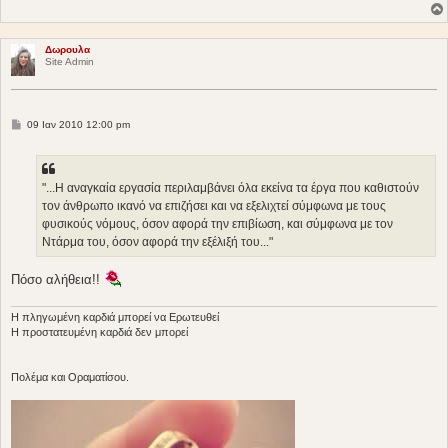
Δωρουλα
Site Admin
Δ
09 Ιαν 2010 12:00 pm
η
μ
ο
σ
ί
"...Η αναγκαία εργασία περιλαμβάνει όλα εκείνα τα έργα που καθιστούν
ε
τον άνθρωπο ικανό να επιζήσει και να εξελιχτεί σύμφωνα με τους
υ
σ
φυσικούς νόμους, όσον αφορά την επιβίωση, και σύμφωνα με τον
η
Ντάρμα του, όσον αφορά την εξέλιξή του..."
Πόσο αλήθεια!!
Η πληγωμένη καρδιά μπορεί να Ερωτευθεί
Η προστατευμένη καρδιά δεν μπορεί
Πολέμα και Οραματίσου.