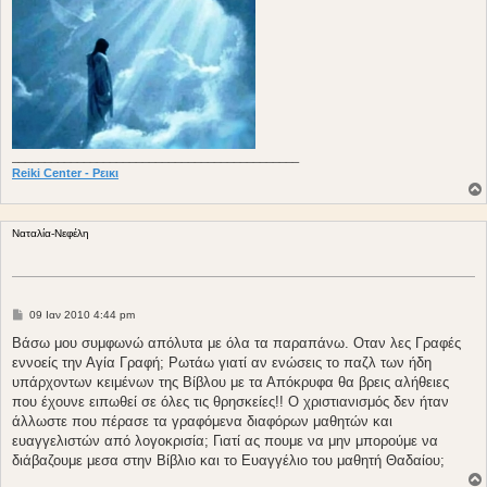
____________________________________________
Reiki Center - Ρεικι
Nαταλία-Νεφέλη
Δ
09 Ιαν 2010 4:44 pm
η
μ
Βάσω μου συμφωνώ απόλυτα με όλα τα παραπάνω. Οταν λες Γραφές
ο
εννοείς την Αγία Γραφή; Ρωτάω γιατί αν ενώσεις το παζλ των ήδη
σ
ί
υπάρχοντων κειμένων της Βίβλου με τα Απόκρυφα θα βρεις αλήθειες
ε
που έχουνε ειπωθεί σε όλες τις θρησκείες!! Ο χριστιανισμός δεν ήταν
υ
σ
άλλωστε που πέρασε τα γραφόμενα διαφόρων μαθητών και
η
ευαγγελιστών από λογοκρισία; Γιατί ας πουμε να μην μπορούμε να
διάβαζουμε μεσα στην Βίβλιο και το Ευαγγέλιο του μαθητή Θαδαίου;