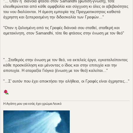
"...΄Οταν η ΄διάνοια φτάσει στον Samandhi (φώτιση-γνώση), τότε
ελευθερώνεται από κάθε αμφιβολία και σύγχυση κι όλες οι αβεβαιότητες
του νου διαλύονται. Η άμεση εμπειρία της Πραγματικοτητας καθιστά
άχρηστη και ξεπερασμένη την διδασκαλία των Γραφών..."
"Οταν η ζαλισμένη από τις Γραφές διάνοιά σου σταθεί, σταθερή και
αμετακίνητη, στον Samandhi, τότε θα φτάσεις στην ένωση με τον θεό"
"...Σταθερός στην ένωση με τον θεό, να εκτελείς έργα, εγκαταλείποντας
κάθε προσκόλληση και μένοντας ο ίδιος και στην επιτυχία και την
αποτυχία. Η αταραξία Γιόγκα (ένωση με τον θεό) καλείται..."
"...Σ' αυτόν που έχει αποκτήσει την αλήθεια, οι Γραφές είναι άχρηστες..."
H Aγάπη μου για εσάς έχει χρώμα Λευκό