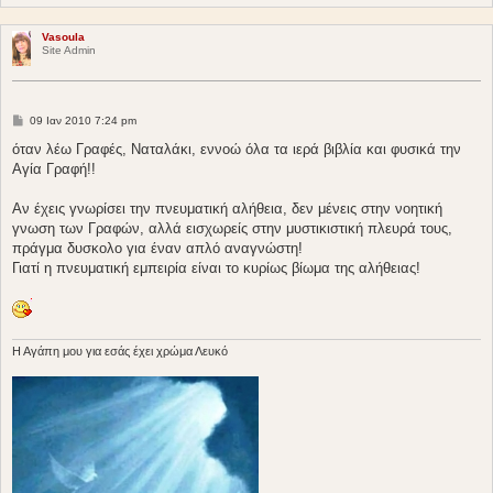
Vasoula
Site Admin
Δ
09 Ιαν 2010 7:24 pm
η
μ
όταν λέω Γραφές, Ναταλάκι, εννοώ όλα τα ιερά βιβλία και φυσικά την
ο
Αγία Γραφή!!
σ
ί
ε
Αν έχεις γνωρίσει την πνευματική αλήθεια, δεν μένεις στην νοητική
υ
σ
γνωση των Γραφών, αλλά εισχωρείς στην μυστικιστική πλευρά τους,
η
πράγμα δυσκολο για έναν απλό αναγνώστη!
Γιατί η πνευματική εμπειρία είναι το κυρίως βίωμα της αλήθειας!
H Aγάπη μου για εσάς έχει χρώμα Λευκό