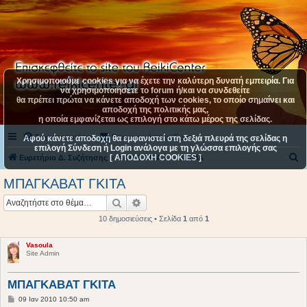
Χρησιμοποιούμε cookies για να έχετε την καλύτερη δυνατή εμπειρία. Για
να χρησιμοποιήσετε το forum ή/και να συνδεθείτε
θα πρέπει πρώτα να κάνετε αποδοχή των cookies, το οποίο σημαίνει και
αποδοχή της πολιτικής μας,
η οποία εμφανίζεται ως επιλογή στο κάτω μέρος της σελίδας.
Συχνές ερωτήσεις
Επικοινωνήστε μαζί μας
Αφού κάνετε αποδοχή θα εμφανιστεί στη δεξιά πλευρά της σελίδας η
επιλογή Σύνδεση ή Login ανάλογα με τη γλώσσα επιλογής σας
[ ΑΠΟΔΟΧΗ COOKIES ]
Α
Ευρετήριο Δ. Συζήτησης
ΚΑΤΗΓΟΡΙΑ 4
ΒΙΒΛΙΑ
ν
ΜΠΑΓΚΑΒΑΤ ΓΚΙΤΑ
α
Αναζήτηση
Ειδική αναζήτηση
ζ
10 δημοσιεύσεις • Σελίδα
1
από
1
ή
τ
Vasoula
Site Admin
η
σ
ΜΠΑΓΚΑΒΑΤ ΓΚΙΤΑ
η
Δ
09 Ιαν 2010 10:50 am
η