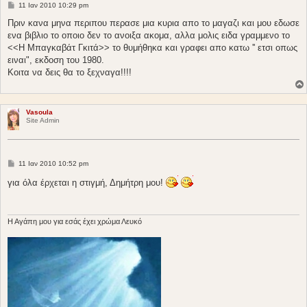
Δ
11 Ιαν 2010 10:29 pm
η
μ
Πριν κανα μηνα περιπου περασε μια κυρια απο το μαγαζι και μου εδωσε
ο
ενα βιβλιο το οποιο δεν το ανοιξα ακομα, αλλα μολις ειδα γραμμενο το
σ
ί
<<Η Μπαγκαβάτ Γκιτά>> το θυμήθηκα και γραφει απο κατω '' ετσι οπως
ε
ειναι", εκδοση του 1980.
υ
σ
Κοιτα να δεις θα το ξεχναγα!!!!
η
Vasoula
Site Admin
Δ
11 Ιαν 2010 10:52 pm
η
μ
για όλα έρχεται η στιγμή, Δημήτρη μου!
ο
σ
ί
ε
υ
H Aγάπη μου για εσάς έχει χρώμα Λευκό
σ
η