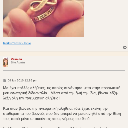
Reiki Center - Ρεικι
Vasoula
Site Admin
Δ
09 Ιαν 2010 12:39 pm
η
μ
Μα έχει πολλές αλήθειες, τις οποίες συνάντησα μετά στην προσωπική
ο
μου εσωτερική διδασκαλία...Μέσα από την ζωή την ίδια, βίωσα λέξη-
σ
ί
λέξη όλη την πνευματικη αλήθεια!
ε
υ
σ
Και όταν βιώνεις την πνευματική αλήθεια, τότε έχεις εκείνη την
η
σταθερότητα του βουνού, που δεν μπορεί να μετακινηθεί από την θέση
του, παρά μόνο υπακούντας στους νόμους του θεού!