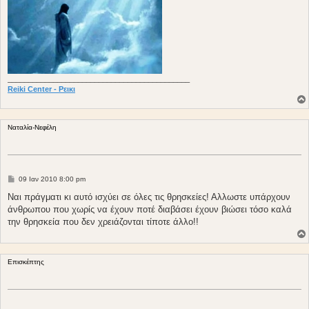
____________________________________________
Reiki Center - Ρεικι
Nαταλία-Νεφέλη
Δ
09 Ιαν 2010 8:00 pm
η
μ
Ναι πράγματι κι αυτό ισχύει σε όλες τις θρησκείες! Αλλωστε υπάρχουν
ο
άνθρωπου που χωρίς να έχουν ποτέ διαβάσει έχουν βιώσει τόσο καλά
σ
ί
την θρησκεία που δεν χρειάζονται τίποτε άλλο!!
ε
υ
σ
η
Επισκέπτης