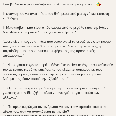
μ
Ενα βιβλίο που με συνόδεψε στα πολύ νεανικά μου χρόνια...
ο
σ
ί
Η ανάγκη μου να αναζητήσω τον θεό, μέσα από μια αγνή και φωτεινή
ε
καθοδήγηση...
υ
σ
η
Η Μπαγκαβάτ Γκιτά είναι απόσπασμα από το μεγάλο έπος της Ινδίας
Mahabharata. Σημαίνει "το τραγούδι του Κρίσνα"...
"...δεν είναι η εργασία η ίδια που σφυρηλατεί τα δεσμά μας στον κόσμο
των γεννήσεων και των θανάτων, μα η απληστία της διάνοιας, η
παραίσθηση του προσωπικού συμφέροντος, της προσωπικής
απόλαυσης..."
"...Η αναγκαία εργασία περιλαμβάνει όλα εκείνα τα έργα που καθιστούν
τον άνθρωπο ικανό να επιζήσει και να εξελιχτεί σύμφωνα με τους
φυσικούς νόμους, όσον αφορά την επιβίωση, και σύμφωνα με τον
Ντάρμα του, όσον αφορά την εξέλιξή του..."
"...Οι αμαθείς ενεργούν με ζήλο για την προσωπική τους ευτυχία. Ο
γνώστης με τον ίδιο ζήλο πρέπει να ενεργεί, μα για το καλό των
άλλων..."
"...-Τι, όμως σπρώχνει τον άνθρωπο να κάνει την αμαρτία, ακόμα κι
άθελά του, σαν να αναγκάζεται με την βία?