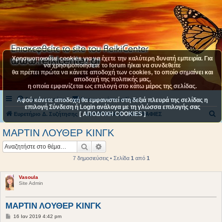
Χρησιμοποιούμε cookies για να έχετε την καλύτερη δυνατή εμπειρία. Για
να χρησιμοποιήσετε το forum ή/και να συνδεθείτε
θα πρέπει πρώτα να κάνετε αποδοχή των cookies, το οποίο σημαίνει και
αποδοχή της πολιτικής μας,
η οποία εμφανίζεται ως επιλογή στο κάτω μέρος της σελίδας.
Συχνές ερωτήσεις
Επικοινωνήστε μαζί μας
Αφού κάνετε αποδοχή θα εμφανιστεί στη δεξιά πλευρά της σελίδας η
επιλογή Σύνδεση ή Login ανάλογα με τη γλώσσα επιλογής σας
[ ΑΠΟΔΟΧΗ COOKIES ]
Α
Ευρετήριο Δ. Συζήτησης
ΚΑΤΗΓΟΡΙΑ 2
BIOΓΡΑΦΙΕΣ
ν
ΜΑΡΤΙΝ ΛΟΥΘΕΡ ΚΙΝΓΚ
α
Αναζήτηση
Ειδική αναζήτηση
ζ
7 δημοσιεύσεις • Σελίδα
1
από
1
ή
τ
Vasoula
Site Admin
η
σ
ΜΑΡΤΙΝ ΛΟΥΘΕΡ ΚΙΝΓΚ
η
Δ
16 Ιαν 2019 4:42 pm
η