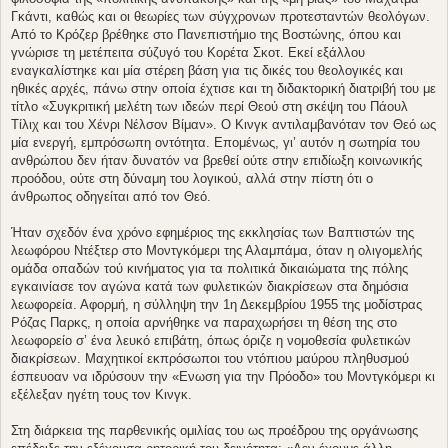
Γκάντι, καθώς και οι θεωρίες των σύγχρονων προτεσταντών θεολόγων.
Από το Κρόζερ βρέθηκε στο Πανεπιστήμιο της Βοστώνης, όπου και
γνώρισε τη μετέπειτα σύζυγό του Κορέτα Σκοτ. Εκεί εξάλλου
εναγκαλίστηκε και μία στέρεη βάση για τις δικές του θεολογικές και
ηθικές αρχές, πάνω στην οποία έχτισε και τη διδακτορική διατριβή του με
τίτλο «Συγκριτική μελέτη των ιδεών περί Θεού στη σκέψη του Πάουλ
Τίλιχ και του Χένρι Νέλσον Βίμαν». Ο Κινγκ αντιλαμβανόταν τον Θεό ως
μία ενεργή, εμπρόσωπη οντότητα. Επομένως, γι’ αυτόν η σωτηρία του
ανθρώπου δεν ήταν δυνατόν να βρεθεί ούτε στην επιδίωξη κοινωνικής
προόδου, ούτε στη δύναμη του λογικού, αλλά στην πίστη ότι ο
άνθρωπος οδηγείται από τον Θεό.
Ήταν σχεδόν ένα χρόνο εφημέριος της εκκλησίας των Βαπτιστών της
λεωφόρου Ντέξτερ στο Μοντγκόμερι της Αλαμπάμα, όταν η ολιγομελής
ομάδα οπαδών τού κινήματος για τα πολιτικά δικαιώματα της πόλης
εγκαινίασε τον αγώνα κατά των φυλετικών διακρίσεων στα δημόσια
λεωφορεία. Αφορμή, η σύλληψη την 1η Δεκεμβρίου 1955 της μοδίστρας
Ρόζας Παρκς, η οποία αρνήθηκε να παραχωρήσει τη θέση της στο
λεωφορείο σ’ ένα λευκό επιβάτη, όπως όριζε η νομοθεσία φυλετικών
διακρίσεων. Μαχητικοί εκπρόσωποι του ντόπιου μαύρου πληθυσμού
έσπευοαν να ιδρύσουν την «Ενωση για την Πρόοδο» του Μοντγκόμερι κι
εξέλεξαν ηγέτη τους τον Κινγκ.
Στη διάρκεια της παρθενικής ομιλίας του ως προέδρου της οργάνωσης