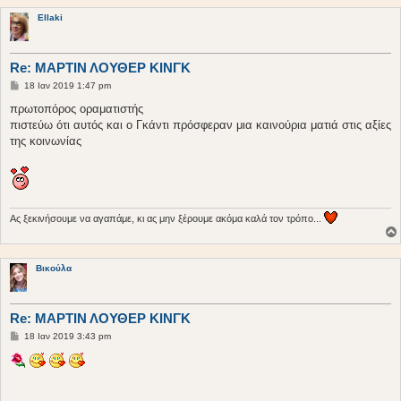
Ellaki
Re: ΜΑΡΤΙΝ ΛΟΥΘΕΡ ΚΙΝΓΚ
Δ
18 Ιαν 2019 1:47 pm
η
μ
πρωτοπόρος οραματιστής
ο
πιστεύω ότι αυτός και ο Γκάντι πρόσφεραν μια καινούρια ματιά στις αξίες
σ
ί
της κοινωνίας
ε
υ
σ
η
Ας ξεκινήσουμε να αγαπάμε, κι ας μην ξέρουμε ακόμα καλά τον τρόπο...
Βικούλα
Re: ΜΑΡΤΙΝ ΛΟΥΘΕΡ ΚΙΝΓΚ
Δ
18 Ιαν 2019 3:43 pm
η
μ
ο
σ
ί
ε