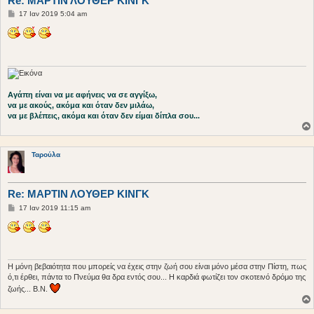
Re: ΜΑΡΤΙΝ ΛΟΥΘΕΡ ΚΙΝΓΚ
Δ
17 Ιαν 2019 5:04 am
η
μ
ο
σ
ί
ε
υ
σ
η
Αγάπη είναι να με αφήνεις να σε αγγίξω,
να με ακούς, ακόμα και όταν δεν μιλάω,
να με βλέπεις, ακόμα και όταν δεν είμαι δίπλα σου...
Ταρούλα
Re: ΜΑΡΤΙΝ ΛΟΥΘΕΡ ΚΙΝΓΚ
Δ
17 Ιαν 2019 11:15 am
η
μ
ο
σ
ί
ε
υ
Η μόνη βεβαιότητα που μπορείς να έχεις στην ζωή σου είναι μόνο μέσα στην Πίστη, πως
σ
ό,τι έρθει, πάντα το Πνεύμα θα δρα εντός σου... Η καρδιά φωτίζει τον σκοτεινό δρόμο της
η
ζωής... Β.Ν.