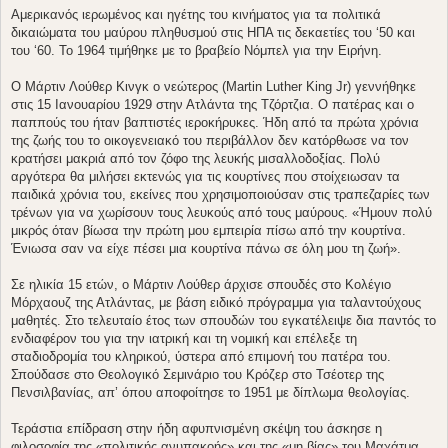
μ
Αμερικανός ιερωμένος και ηγέτης του κινήματος για τα πολιτικά
ο
δικαιώματα του μαύρου πληθυσμού στις ΗΠΑ τις δεκαετίες του ‘50 και
σ
ί
του ‘60. Το 1964 τιμήθηκε με το βραβείο Νόμπελ για την Ειρήνη.
ε
υ
σ
Ο Μάρτιν Λούθερ Κινγκ ο νεώτερος (Martin Luther King Jr) γεννήθηκε
η
στις 15 Ιανουαρίου 1929 στην Ατλάντα της Τζόρτζια. Ο πατέρας και ο
παππούς του ήταν βαπτιστές ιεροκήρυκες. Ήδη από τα πρώτα χρόνια
της ζωής του το οικογενειακό του περιβάλλον δεν κατόρθωσε να τον
κρατήσει μακριά από τον ζόφο της λευκής μισαλλοδοξίας. Πολύ
αργότερα θα μιλήσει εκτενώς για τις κουρτίνες που στοίχειωσαν τα
παιδικά χρόνια του, εκείνες που χρησιμοποιούσαν στις τραπεζαρίες των
τρένων για να χωρίσουν τους λευκούς από τους μαύρους. «Ήμουν πολύ
μικρός όταν βίωσα την πρώτη μου εμπειρία πίσω από την κουρτίνα.
Ένιωσα σαν να είχε πέσει μια κουρτίνα πάνω σε όλη μου τη ζωή».
Σε ηλικία 15 ετών, ο Μάρτιν Λούθερ άρχισε σπουδές στο Κολέγιο
Μόρχαουζ της Ατλάντας, με βάση ειδικό πρόγραμμα για ταλαντούχους
μαθητές. Στο τελευταίο έτος των σπουδών του εγκατέλειψε δια παντός το
ενδιαφέρον του για την ιατρική και τη νομική και επέλεξε τη
σταδιοδρομία του κληρικού, ύστερα από επιμονή του πατέρα του.
Σπούδασε στο Θεολογικό Σεμινάριο του Κρόζερ στο Τσέοτερ της
Πενσιλβανίας, απ’ όπου αποφοίτησε το 1951 με δίπλωμα θεολογίας.
Τεράστια επίδραση στην ήδη αφυπνισμένη σκέψη του άσκησε η
φιλοσοφία της «πολιτικής ανυπακοής» και της «μη βίας» του Μαχάτμα