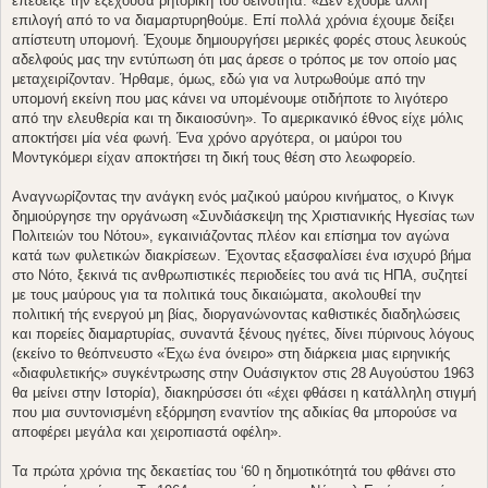
επέδειξε την εξέχουσα ρητορική του δεινότητα: «Δεν έχουμε άλλη
επιλογή από το να διαμαρτυρηθούμε. Επί πολλά χρόνια έχουμε δείξει
απίστευτη υπομονή. Έχουμε δημιουργήσει μερικές φορές στους λευκούς
αδελφούς μας την εντύπωση ότι μας άρεσε ο τρόπος με τον οποίο μας
μεταχειρίζονταν. Ήρθαμε, όμως, εδώ για να λυτρωθούμε από την
υπομονή εκείνη που μας κάνει να υπομένουμε οτιδήποτε το λιγότερο
από την ελευθερία και τη δικαιοσύνη». Το αμερικανικό έθνος είχε μόλις
αποκτήσει μία νέα φωνή. Ένα χρόνο αργότερα, οι μαύροι του
Μοντγκόμερι είχαν αποκτήσει τη δική τους θέση στο λεωφορείο.
Αναγνωρίζοντας την ανάγκη ενός μαζικού μαύρου κινήματος, ο Κινγκ
δημιούργησε την οργάνωση «Συνδιάσκεψη της Χριστιανικής Ηγεσίας των
Πολιτειών του Νότου», εγκαινιάζοντας πλέον και επίσημα τον αγώνα
κατά των φυλετικών διακρίσεων. Έχοντας εξασφαλίσει ένα ισχυρό βήμα
στο Νότο, ξεκινά τις ανθρωπιστικές περιοδείες του ανά τις ΗΠΑ, συζητεί
με τους μαύρους για τα πολιτικά τους δικαιώματα, ακολουθεί την
πολιτική τής ενεργού μη βίας, διοργανώνοντας καθιστικές διαδηλώσεις
και πορείες διαμαρτυρίας, συναντά ξένους ηγέτες, δίνει πύρινους λόγους
(εκείνο το θεόπνευστο «Έχω ένα όνειρο» στη διάρκεια μιας ειρηνικής
«διαφυλετικής» συγκέντρωσης στην Ουάσιγκτον στις 28 Αυγούστου 1963
θα μείνει στην Ιστορία), διακηρύσσει ότι «έχει φθάσει η κατάλληλη στιγμή
που μια συντονισμένη εξόρμηση εναντίον της αδικίας θα μπορούσε να
αποφέρει μεγάλα και χειροπιαστά οφέλη».
Τα πρώτα χρόνια της δεκαετίας του ‘60 η δημοτικότητά του φθάνει στο