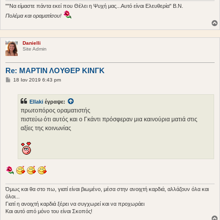
υ
""Να είμαστε πάντα εκεί που Θέλει η Ψυχή μας...Αυτό είναι Ελευθερία" Β.Ν.
σ
Πολέμα και οραματίσου!
η
Danielli
Site Admin
Re: ΜΑΡΤΙΝ ΛΟΥΘΕΡ ΚΙΝΓΚ
Δ
18 Ιαν 2019 6:43 pm
η
μ
ο
Ellaki
έγραψε:
σ
ί
πρωτοπόρος οραματιστής
ε
πιστεύω ότι αυτός και ο Γκάντι πρόσφεραν μια καινούρια ματιά στις
υ
σ
αξίες της κοινωνίας
η
Όμως και θα στο πω, γιατί είναι βιωμένο, μέσα στην ανοιχτή καρδιά, αλλάζουν όλα και
όλοι...
Γιατί η ανοιχτή καρδιά ξέρει να συγχωρεί και να προχωράει
Και αυτό από μόνο του είναι Σκοπός!