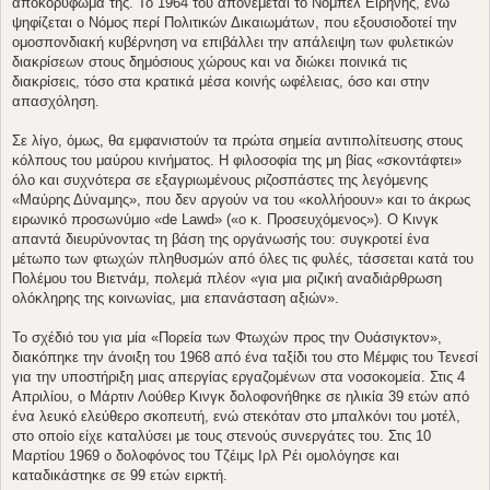
αποκορύφωμά της. Το 1964 του απονέμεται το Νόμπελ Ειρήνης, ενώ
ψηφίζεται ο Νόμος περί Πολιτικών Δικαιωμάτων, που εξουσιοδοτεί την
ομοσπονδιακή κυβέρνηση να επιβάλλει την απάλειψη των φυλετικών
διακρίσεων στους δημόσιους χώρους και να διώκει ποινικά τις
διακρίσεις, τόσο στα κρατικά μέσα κοινής ωφέλειας, όσο και στην
απασχόληση.
Σε λίγο, όμως, θα εμφανιστούν τα πρώτα σημεία αντιπολίτευσης στους
κόλπους του μαύρου κινήματος. Η φιλοσοφία της μη βίας «σκοντάφτει»
όλο και συχνότερα σε εξαγριωμένους ριζοσπάστες της λεγόμενης
«Μαύρης Δύναμης», που δεν αργούν να του «κολλήοουν» και το άκρως
ειρωνικό προσωνύμιο «de Lawd» («ο κ. Προσευχόμενος»). Ο Κινγκ
απαντά διευρύνοντας τη βάση της οργάνωσής του: συγκροτεί ένα
μέτωπο των φτωχών πληθυσμών από όλες τις φυλές, τάσσεται κατά του
Πολέμου του Βιετνάμ, πολεμά πλέον «για μια ριζική αναδιάρθρωση
ολόκληρης της κοινωνίας, μια επανάσταση αξιών».
Το σχέδιό του για μία «Πορεία των Φτωχών προς την Ουάσιγκτον»,
διακόπηκε την άνοιξη του 1968 από ένα ταξίδι του στο Μέμφις του Τενεσί
για την υποστήριξη μιας απεργίας εργαζομένων στα νοσοκομεία. Στις 4
Απριλίου, ο Μάρτιν Λούθερ Κινγκ δολοφονήθηκε σε ηλικία 39 ετών από
ένα λευκό ελεύθερο σκοπευτή, ενώ στεκόταν στο μπαλκόνι του μοτέλ,
στο οποίο είχε καταλύσει με τους στενούς συνεργάτες του. Στις 10
Μαρτίου 1969 ο δολοφόνος του Τζέιμς Ιρλ Ρέι ομολόγησε και
καταδικάστηκε σε 99 ετών ειρκτή.