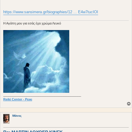
https://www.sansimera.gr/biographies/12 ... E4w7tucIOI
H Aγάπη μου για εσάς έχει χρώμα Λευκό
____________________________________________
Reiki Center - Ρεικι
Μάνος