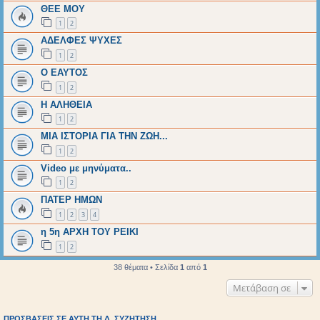
ΘΕΕ ΜΟΥ
1
2
ΑΔΕΛΦΕΣ ΨΥΧΕΣ
1
2
O EAYTOΣ
1
2
Η ΑΛΗΘΕΙΑ
1
2
ΜΙΑ ΙΣΤΟΡΙΑ ΓΙΑ ΤΗΝ ΖΩΗ...
1
2
Video με μηνύματα..
1
2
ΠΑΤΕΡ ΗΜΩΝ
1
2
3
4
η 5η ΑΡΧΗ ΤΟΥ ΡΕΙΚΙ
1
2
38 θέματα • Σελίδα
1
από
1
Μετάβαση σε
ΠΡΟΣΒΆΣΕΙΣ ΣΕ ΑΥΤΉ ΤΗ Δ. ΣΥΖΉΤΗΣΗ