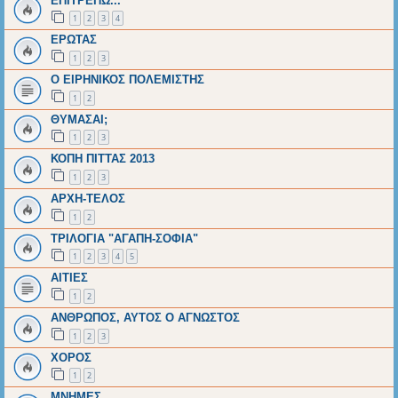
EΠΙΤΡΕΠΩ...
1
2
3
4
ΕΡΩΤΑΣ
1
2
3
Ο ΕΙΡΗΝΙΚΟΣ ΠΟΛΕΜΙΣΤΗΣ
1
2
ΘΥΜΑΣΑΙ;
1
2
3
ΚΟΠΗ ΠΙΤΤΑΣ 2013
1
2
3
ΑΡΧΗ-ΤΕΛΟΣ
1
2
ΤΡΙΛΟΓΙΑ "ΑΓΑΠΗ-ΣΟΦΙΑ"
1
2
3
4
5
ΑΙΤΙΕΣ
1
2
ΑΝΘΡΩΠΟΣ, ΑΥΤΟΣ Ο ΑΓΝΩΣΤΟΣ
1
2
3
ΧΟΡΟΣ
1
2
ΜΝΗΜΕΣ