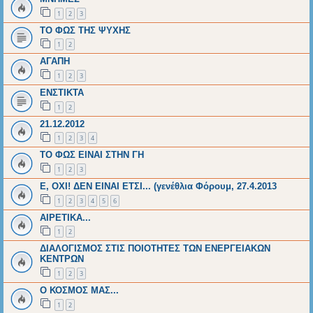
1
2
3
ΤΟ ΦΩΣ ΤΗΣ ΨΥΧΗΣ
1
2
ΑΓΑΠΗ
1
2
3
ΕΝΣΤΙΚΤΑ
1
2
21.12.2012
1
2
3
4
ΤΟ ΦΩΣ ΕΙΝΑΙ ΣΤΗΝ ΓΗ
1
2
3
Ε, ΟΧΙ! ΔΕΝ ΕΙΝΑΙ ΕΤΣΙ... (γενέθλια Φόρουμ, 27.4.2013
1
2
3
4
5
6
ΑΙΡΕΤΙΚΑ...
1
2
ΔΙΑΛΟΓΙΣΜΟΣ ΣΤΙΣ ΠΟΙΟΤΗΤΕΣ ΤΩΝ ΕΝΕΡΓΕΙΑΚΩΝ
ΚΕΝΤΡΩΝ
1
2
3
Ο ΚΟΣΜΟΣ ΜΑΣ...
1
2