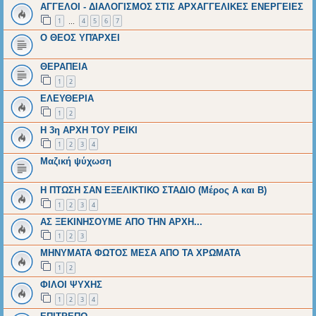
ΑΓΓΕΛΟΙ - ΔΙΑΛΟΓΙΣΜΟΣ ΣΤΙΣ ΑΡΧΑΓΓΕΛΙΚΕΣ ΕΝΕΡΓΕΙΕΣ
1
4
5
6
7
…
Ο ΘΕΟΣ ΥΠΆΡΧΕΙ
ΘΕΡΑΠΕΙΑ
1
2
ΕΛΕΥΘΕΡΙΑ
1
2
Η 3η ΑΡΧΗ ΤΟΥ ΡΕΙΚΙ
1
2
3
4
Μαζική ψύχωση
Η ΠΤΩΣΗ ΣΑΝ ΕΞΕΛΙΚΤΙΚΟ ΣΤΑΔΙΟ (Μέρος Α και Β)
1
2
3
4
ΑΣ ΞΕΚΙΝΗΣΟΥΜΕ ΑΠΟ ΤΗΝ ΑΡΧΗ...
1
2
3
ΜΗΝΥΜΑΤΑ ΦΩΤΟΣ ΜΕΣΑ ΑΠΟ ΤΑ ΧΡΩΜΑΤΑ
1
2
ΦΙΛΟΙ ΨΥΧΗΣ
1
2
3
4