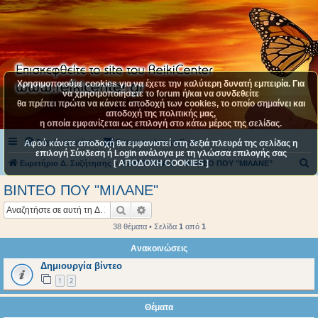
Χρησιμοποιούμε cookies για να έχετε την καλύτερη δυνατή εμπειρία. Για
να χρησιμοποιήσετε το forum ή/και να συνδεθείτε
θα πρέπει πρώτα να κάνετε αποδοχή των cookies, το οποίο σημαίνει και
αποδοχή της πολιτικής μας,
η οποία εμφανίζεται ως επιλογή στο κάτω μέρος της σελίδας.
Συχνές ερωτήσεις
Επικοινωνήστε μαζί μας
Αφού κάνετε αποδοχή θα εμφανιστεί στη δεξιά πλευρά της σελίδας η
επιλογή Σύνδεση ή Login ανάλογα με τη γλώσσα επιλογής σας
[ ΑΠΟΔΟΧΗ COOKIES ]
Α
Ευρετήριο Δ. Συζήτησης
ΚΑΤΗΓΟΡΙΑ 2
ΒΙΝΤΕΟ ΠΟΥ "ΜΙΛΑΝΕ"
ν
ΒΙΝΤΕΟ ΠΟΥ "ΜΙΛΑΝΕ"
α
Αναζήτηση
Ειδική αναζήτηση
ζ
38 θέματα • Σελίδα
1
από
1
ή
Ανακοινώσεις
τ
Δημιουργία βίντεο
η
1
2
σ
η
Θέματα