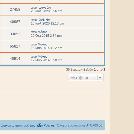
από
Ιωαννάκι
27458
23 Ιούλ 2020 5:56 am
από
ΙΩΑΝΝΑ
40987
16 Ιούλ 2020 12:17 pm
από
Μάνος
33692
20 Οκτ 2015 2:54 pm
από
Μάνος
65827
15 Μαρ 2014 1:12 am
από
Μάνος
40914
12 Μαρ 2014 3:50 am
38 θέματα • Σελίδα
1
από
1
Μετάβαση σε
Επικοινωνήστε μαζί μας
Policies
Όλοι οι χρόνοι είναι
UTC+03:00