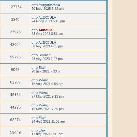
από
margaritarenia
127754
20 Ιουν 2025 6:32 am
από
ALEXOULA
3340
24 Νοέμ 2023 5:46 pm
από
Annoula
27976
25 Οκτ 2023 8:51 am
από
ALEXOULA
43604
30 Αύγ 2023 4:05 pm
από
Βικούλα
59796
25 Αύγ 2023 2:47 pm
από
Ellaki
9043
28 Δεκ 2021 7:33 pm
από
Μάνος
62207
15 Απρ 2021 9:54 pm
από
Μάνος
46164
27 Μαρ 2021 9:12 pm
από
Μάνος
44295
16 Μαρ 2021 7:35 pm
από
Ellaki
63274
24 Φεβ 2021 11:05 am
από
Ellaki
59449
17 Φεβ 2021 6:31 pm