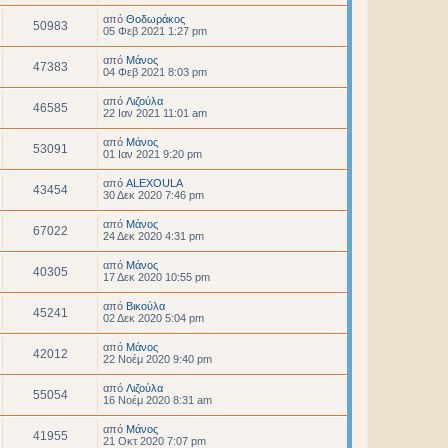
από
Θοδωράκος
50983
05 Φεβ 2021 1:27 pm
από
Μάνος
47383
04 Φεβ 2021 8:03 pm
από
Λιζούλα
46585
22 Ιαν 2021 11:01 am
από
Μάνος
53091
01 Ιαν 2021 9:20 pm
από
ALEXOULA
43454
30 Δεκ 2020 7:46 pm
από
Μάνος
67022
24 Δεκ 2020 4:31 pm
από
Μάνος
40305
17 Δεκ 2020 10:55 pm
από
Βικούλα
45241
02 Δεκ 2020 5:04 pm
από
Μάνος
42012
22 Νοέμ 2020 9:40 pm
από
Λιζούλα
55054
16 Νοέμ 2020 8:31 am
από
Μάνος
41955
21 Οκτ 2020 7:07 pm