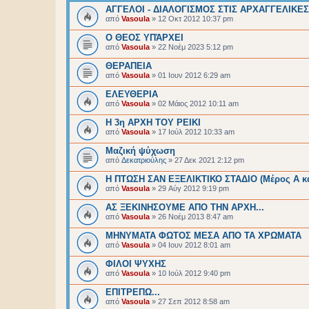
ΑΓΓΕΛΟΙ - ΔΙΑΛΟΓΙΣΜΟΣ ΣΤΙΣ ΑΡΧΑΓΓΕΛΙΚΕ
από
Vasoula
»
12 Οκτ 2012 10:37 pm
Ο ΘΕΟΣ ΥΠΆΡΧΕΙ
από
Vasoula
»
22 Νοέμ 2023 5:12 pm
ΘΕΡΑΠΕΙΑ
από
Vasoula
»
01 Ιουν 2012 6:29 am
ΕΛΕΥΘΕΡΙΑ
από
Vasoula
»
02 Μάιος 2012 10:11 am
Η 3η ΑΡΧΗ ΤΟΥ ΡΕΙΚΙ
από
Vasoula
»
17 Ιούλ 2012 10:33 am
Μαζική ψύχωση
από
Δεκατριούλης
»
27 Δεκ 2021 2:12 pm
Η ΠΤΩΣΗ ΣΑΝ ΕΞΕΛΙΚΤΙΚΟ ΣΤΑΔΙΟ (Μέρος Α κα
από
Vasoula
»
29 Αύγ 2012 9:19 pm
ΑΣ ΞΕΚΙΝΗΣΟΥΜΕ ΑΠΟ ΤΗΝ ΑΡΧΗ...
από
Vasoula
»
26 Νοέμ 2013 8:47 am
ΜΗΝΥΜΑΤΑ ΦΩΤΟΣ ΜΕΣΑ ΑΠΟ ΤΑ ΧΡΩΜΑΤΑ
από
Vasoula
»
04 Ιουν 2012 8:01 am
ΦΙΛΟΙ ΨΥΧΗΣ
από
Vasoula
»
10 Ιούλ 2012 9:40 pm
EΠΙΤΡΕΠΩ...
από
Vasoula
»
27 Σεπ 2012 8:58 am