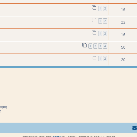
1
2
16
1
2
22
1
2
16
1
2
3
4
50
1
2
20
ήτηση
η
Δημιουργήθηκε από
phpBB
® Forum Software © phpBB Limited