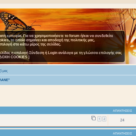
τή εμπειρία. Για να χρησιμοποιήσετε το forum ή/και να συνδεθείτε
ies, το οποίο σημαίνει και αποδοχή της πολιτικής μας,
επιλογή στο κάτω μέρος της σελίδας.
ελίδας η επιλογή Σύνδεση ή Login ανάλογα με τη γλώσσα επιλογής σας
ΔΟΧΗ COOKIES ]
ί μας
ΛΑΝΕ"
ΑΠΑΝΤΉΣΕΙΣ
1
2
24
ΑΠΑΝΤΉΣΕΙΣ