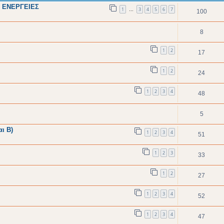
Σ ΕΝΕΡΓΕΙΕΣ
1
3
4
5
6
7
…
100
8
1
2
17
1
2
24
1
2
3
4
48
5
ι Β)
1
2
3
4
51
1
2
3
33
1
2
27
1
2
3
4
52
1
2
3
4
47