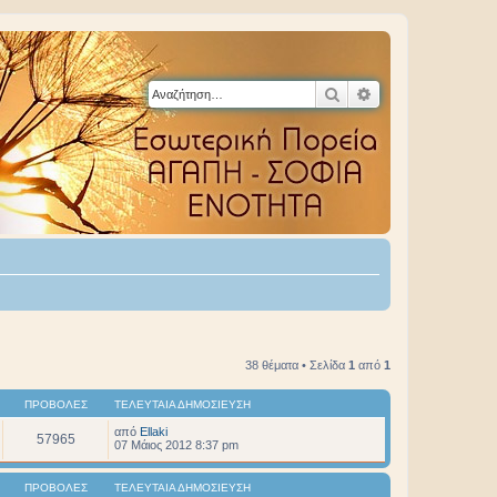
Αναζήτηση
Ειδική αναζήτηση
38 θέματα • Σελίδα
1
από
1
ΠΡΟΒΟΛΈΣ
ΤΕΛΕΥΤΑΊΑ ΔΗΜΟΣΊΕΥΣΗ
από
Ellaki
57965
07 Μάιος 2012 8:37 pm
ΠΡΟΒΟΛΈΣ
ΤΕΛΕΥΤΑΊΑ ΔΗΜΟΣΊΕΥΣΗ