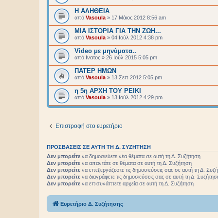
Η ΑΛΗΘΕΙΑ
από
Vasoula
»
17 Μάιος 2012 8:56 am
ΜΙΑ ΙΣΤΟΡΙΑ ΓΙΑ ΤΗΝ ΖΩΗ...
από
Vasoula
»
04 Ιούλ 2012 4:38 pm
Video με μηνύματα..
από
Ινατος
»
26 Ιούλ 2015 5:05 pm
ΠΑΤΕΡ ΗΜΩΝ
από
Vasoula
»
13 Σεπ 2012 5:05 pm
η 5η ΑΡΧΗ ΤΟΥ ΡΕΙΚΙ
από
Vasoula
»
13 Ιούλ 2012 4:29 pm
Επιστροφή στο ευρετήριο
ΠΡΟΣΒΆΣΕΙΣ ΣΕ ΑΥΤΉ ΤΗ Δ. ΣΥΖΉΤΗΣΗ
Δεν μπορείτε
να δημοσιεύετε νέα θέματα σε αυτή τη Δ. Συζήτηση
Δεν μπορείτε
να απαντάτε σε θέματα σε αυτή τη Δ. Συζήτηση
Δεν μπορείτε
να επεξεργάζεστε τις δημοσιεύσεις σας σε αυτή τη Δ. Συζ
Δεν μπορείτε
να διαγράφετε τις δημοσιεύσεις σας σε αυτή τη Δ. Συζήτησ
Δεν μπορείτε
να επισυνάπτετε αρχεία σε αυτή τη Δ. Συζήτηση
Ευρετήριο Δ. Συζήτησης