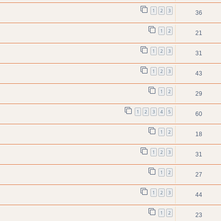
1
2
3
36
1
2
21
1
2
3
31
1
2
3
43
1
2
29
1
2
3
4
5
60
1
2
18
1
2
3
31
1
2
27
1
2
3
44
1
2
23