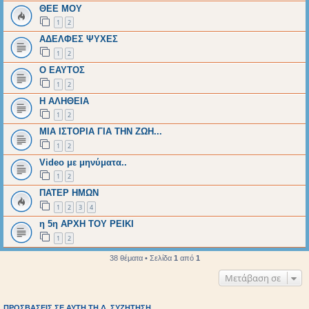
ΘΕΕ ΜΟΥ
1
2
ΑΔΕΛΦΕΣ ΨΥΧΕΣ
1
2
O EAYTOΣ
1
2
Η ΑΛΗΘΕΙΑ
1
2
ΜΙΑ ΙΣΤΟΡΙΑ ΓΙΑ ΤΗΝ ΖΩΗ...
1
2
Video με μηνύματα..
1
2
ΠΑΤΕΡ ΗΜΩΝ
1
2
3
4
η 5η ΑΡΧΗ ΤΟΥ ΡΕΙΚΙ
1
2
38 θέματα • Σελίδα
1
από
1
Μετάβαση σε
ΠΡΟΣΒΆΣΕΙΣ ΣΕ ΑΥΤΉ ΤΗ Δ. ΣΥΖΉΤΗΣΗ