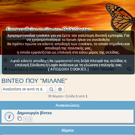
Χρησιμοποιούμε cookies για να έχετε την καλύτερη δυνατή εμπειρία. Για
να χρησιμοποιήσετε το forum ή/και να συνδεθείτε
θα πρέπει πρώτα να κάνετε αποδοχή των cookies, το οποίο σημαίνει και
αποδοχή της πολιτικής μας,
η οποία εμφανίζεται ως επιλογή στο κάτω μέρος της σελίδας.
Συχνές ερωτήσεις
Επικοινωνήστε μαζί μας
Αφού κάνετε αποδοχή θα εμφανιστεί στη δεξιά πλευρά της σελίδας η
επιλογή Σύνδεση ή Login ανάλογα με τη γλώσσα επιλογής σας
[ ΑΠΟΔΟΧΗ COOKIES ]
Α
Ευρετήριο Δ. Συζήτησης
ΚΑΤΗΓΟΡΙΑ 2
ΒΙΝΤΕΟ ΠΟΥ "ΜΙΛΑΝΕ"
ν
ΒΙΝΤΕΟ ΠΟΥ "ΜΙΛΑΝΕ"
α
Αναζήτηση
Ειδική αναζήτηση
ζ
38 θέματα • Σελίδα
1
από
1
ή
Ανακοινώσεις
τ
Δημιουργία βίντεο
η
1
2
σ
η
Θέματα