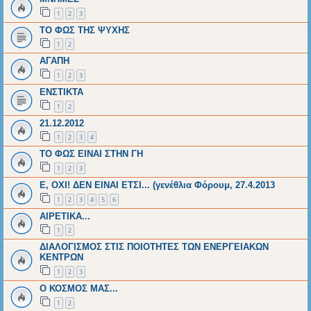
1
2
3
ΤΟ ΦΩΣ ΤΗΣ ΨΥΧΗΣ
1
2
ΑΓΑΠΗ
1
2
3
ΕΝΣΤΙΚΤΑ
1
2
21.12.2012
1
2
3
4
ΤΟ ΦΩΣ ΕΙΝΑΙ ΣΤΗΝ ΓΗ
1
2
3
Ε, ΟΧΙ! ΔΕΝ ΕΙΝΑΙ ΕΤΣΙ... (γενέθλια Φόρουμ, 27.4.2013
1
2
3
4
5
6
ΑΙΡΕΤΙΚΑ...
1
2
ΔΙΑΛΟΓΙΣΜΟΣ ΣΤΙΣ ΠΟΙΟΤΗΤΕΣ ΤΩΝ ΕΝΕΡΓΕΙΑΚΩΝ
ΚΕΝΤΡΩΝ
1
2
3
Ο ΚΟΣΜΟΣ ΜΑΣ...
1
2