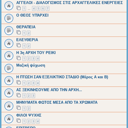
ΑΓΓΕΛΟΙ - ΔΙΑΛΟΓΙΣΜΟΣ ΣΤΙΣ ΑΡΧΑΓΓΕΛΙΚΕΣ ΕΝΕΡΓΕΙΕΣ
1
4
5
6
7
…
Ο ΘΕΟΣ ΥΠΆΡΧΕΙ
ΘΕΡΑΠΕΙΑ
1
2
ΕΛΕΥΘΕΡΙΑ
1
2
Η 3η ΑΡΧΗ ΤΟΥ ΡΕΙΚΙ
1
2
3
4
Μαζική ψύχωση
Η ΠΤΩΣΗ ΣΑΝ ΕΞΕΛΙΚΤΙΚΟ ΣΤΑΔΙΟ (Μέρος Α και Β)
1
2
3
4
ΑΣ ΞΕΚΙΝΗΣΟΥΜΕ ΑΠΟ ΤΗΝ ΑΡΧΗ...
1
2
3
ΜΗΝΥΜΑΤΑ ΦΩΤΟΣ ΜΕΣΑ ΑΠΟ ΤΑ ΧΡΩΜΑΤΑ
1
2
ΦΙΛΟΙ ΨΥΧΗΣ
1
2
3
4