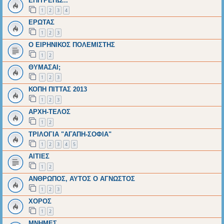
EΠΙΤΡΕΠΩ...
1
2
3
4
ΕΡΩΤΑΣ
1
2
3
Ο ΕΙΡΗΝΙΚΟΣ ΠΟΛΕΜΙΣΤΗΣ
1
2
ΘΥΜΑΣΑΙ;
1
2
3
ΚΟΠΗ ΠΙΤΤΑΣ 2013
1
2
3
ΑΡΧΗ-ΤΕΛΟΣ
1
2
ΤΡΙΛΟΓΙΑ "ΑΓΑΠΗ-ΣΟΦΙΑ"
1
2
3
4
5
ΑΙΤΙΕΣ
1
2
ΑΝΘΡΩΠΟΣ, ΑΥΤΟΣ Ο ΑΓΝΩΣΤΟΣ
1
2
3
ΧΟΡΟΣ
1
2
ΜΝΗΜΕΣ