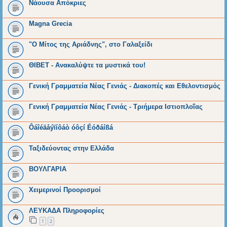
Νάουσα Απόκριες
Magna Grecia
"Ο Μίτος της Αριάδνης", στο Γαλαξείδι
ΘΙΒΕΤ - Ανακαλύψτε τα μυστικά του!
Γενική Γραμματεία Νέας Γενιάς - Διακοπές και Εθελοντισμός
Γενική Γραμματεία Νέας Γενιάς - Τριήμερα Ιστιοπλοΐας
Ôáîéäåýïíôáò óôçí Éóðáíßá
Ταξιδεύοντας στην Ελλάδα
ΒΟΥΛΓΑΡΙΑ
Χειμερινοί Προορισμοί
ΛΕΥΚΑΔΑ Πληροφορίες
1
2