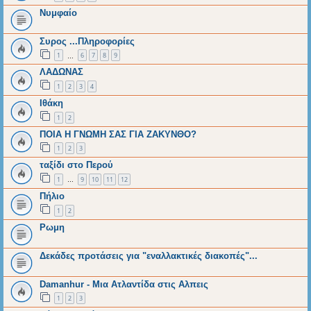
Νυμφαίο
Συρος ...Πληροφορίες
1
6
7
8
9
…
ΛΑΔΩΝΑΣ
1
2
3
4
Ιθάκη
1
2
ΠΟΙΑ Η ΓΝΩΜΗ ΣΑΣ ΓΙΑ ΖΑΚΥΝΘΟ?
1
2
3
ταξίδι στο Περού
1
9
10
11
12
…
Πήλιο
1
2
Ρωμη
Δεκάδες προτάσεις για "εναλλακτικές διακοπές"...
Damanhur - Μια Ατλαντίδα στις Αλπεις
1
2
3