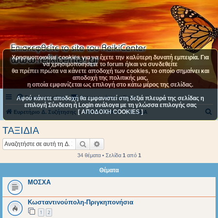
Χρησιμοποιούμε cookies για να έχετε την καλύτερη δυνατή εμπειρία. Για
να χρησιμοποιήσετε το forum ή/και να συνδεθείτε
θα πρέπει πρώτα να κάνετε αποδοχή των cookies, το οποίο σημαίνει και
αποδοχή της πολιτικής μας,
η οποία εμφανίζεται ως επιλογή στο κάτω μέρος της σελίδας.
Συχνές ερωτήσεις
Επικοινωνήστε μαζί μας
Αφού κάνετε αποδοχή θα εμφανιστεί στη δεξιά πλευρά της σελίδας η
επιλογή Σύνδεση ή Login ανάλογα με τη γλώσσα επιλογής σας
[ ΑΠΟΔΟΧΗ COOKIES ]
Α
Ευρετήριο Δ. Συζήτησης
ΚΑΤΗΓΟΡΙΑ 4
ΤΑΞΙΔΙΑ
ν
ΤΑΞΙΔΙΑ
α
Αναζήτηση
Ειδική αναζήτηση
ζ
34 θέματα • Σελίδα
1
από
1
ή
Θέματα
τ
ΜΟΣΧΑ
η
σ
Κωσταντινούπολη-Πριγκηπονήσια
η
1
2