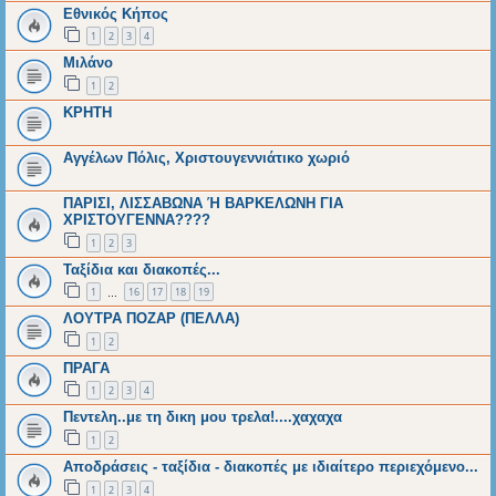
Εθνικός Κήπος
1
2
3
4
Μιλάνο
1
2
ΚΡΗΤΗ
Αγγέλων Πόλις, Χριστουγεννιάτικο χωριό
ΠΑΡΙΣΙ, ΛΙΣΣΑΒΩΝΑ Ή ΒΑΡΚΕΛΩΝΗ ΓΙΑ
ΧΡΙΣΤΟΥΓΕΝΝΑ????
1
2
3
Ταξίδια και διακοπές...
1
16
17
18
19
…
ΛΟΥΤΡΑ ΠΟΖΑΡ (ΠΕΛΛΑ)
1
2
ΠΡΑΓΑ
1
2
3
4
Πεντελη..με τη δικη μου τρελα!....χαχαχα
1
2
Αποδράσεις - ταξίδια - διακοπές με ιδιαίτερο περιεχόμενο...
1
2
3
4