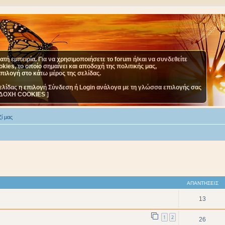
τή εμπειρία. Για να χρησιμοποιήσετε το forum ή/και να συνδεθείτε
ies, το οποίο σημαίνει και αποδοχή της πολιτικής μας,
επιλογή στο κάτω μέρος της σελίδας.
ελίδας η επιλογή Σύνδεση ή Login ανάλογα με τη γλώσσα επιλογής σας
ΔΟΧΗ COOKIES ]
ί μας
ΑΠΑΝΤΉΣΕΙΣ
13
1
2
26