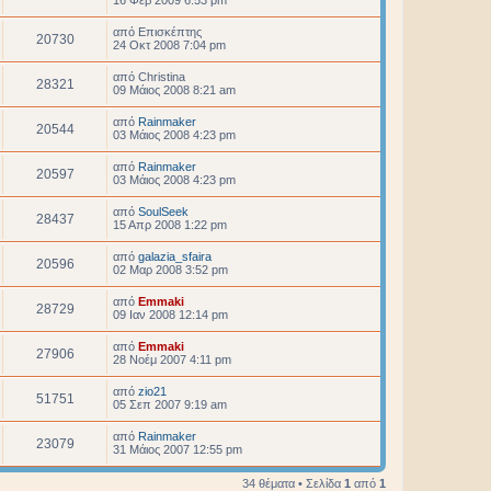
16 Φεβ 2009 6:53 pm
από
Επισκέπτης
20730
24 Οκτ 2008 7:04 pm
από
Christina
28321
09 Μάιος 2008 8:21 am
από
Rainmaker
20544
03 Μάιος 2008 4:23 pm
από
Rainmaker
20597
03 Μάιος 2008 4:23 pm
από
SoulSeek
28437
15 Απρ 2008 1:22 pm
από
galazia_sfaira
20596
02 Μαρ 2008 3:52 pm
από
Emmaki
28729
09 Ιαν 2008 12:14 pm
από
Emmaki
27906
28 Νοέμ 2007 4:11 pm
από
zio21
51751
05 Σεπ 2007 9:19 am
από
Rainmaker
23079
31 Μάιος 2007 12:55 pm
34 θέματα • Σελίδα
1
από
1