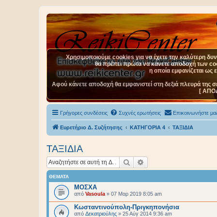
Χρησιμοποιούμε cookies για να έχετε την καλύτερη δυνα
θα πρέπει πρώτα να κάνετε αποδοχή των cook
η οποία εμφανίζεται ως 
Αφού κάνετε αποδοχή θα εμφανιστεί στη δεξιά πλευρά της σ
[ ΑΠΟ
Γρήγορες συνδέσεις
Συχνές ερωτήσεις
Επικοινωνήστε μαζ
Ευρετήριο Δ. Συζήτησης
ΚΑΤΗΓΟΡΙΑ 4
ΤΑΞΙΔΙΑ
ΤΑΞΙΔΙΑ
Αναζήτηση
Ειδική αναζήτηση
ΘΈΜΑΤΑ
ΜΟΣΧΑ
από
Vasoula
»
07 Μαρ 2019 8:05 am
Κωσταντινούπολη-Πριγκηπονήσια
από
Δεκατριούλης
»
25 Αύγ 2014 9:36 am