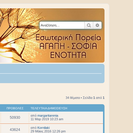
Αναζήτηση
Ειδική αναζήτηση
34 θέματα • Σελίδα
1
από
1
ΠΡΟΒΟΛΈΣ
ΤΕΛΕΥΤΑΊΑ ΔΗΜΟΣΊΕΥΣΗ
από
margaritarenia
50930
11 Μαρ 2019 10:23 am
από
Kornilaki
43624
29 Μάιος 2016 12:26 pm