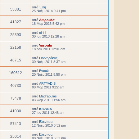
από
Έφη
55381
25 Νοέμ 2014 9:41 pm
από
Δωρουλα
41327
18 Μαρ 2013 5:42 pm
από
eirini
25393
30 Ιαν 2013 12:28 am
από
Vasoula
22158
18 Δεκ 2011 12:01 am
από
Θοδωράκος
48715
30 Νοέμ 2011 8:37 am
από
Evoula
160612
20 Νοέμ 2011 8:50 pm
από
ARTYADIS
40733
08 Μαρ 2011 9:22 am
από
Madraoulas
73478
03 Φεβ 2011 11:56 am
από
ΙΩΑΝΝΑ
41030
27 Ιαν 2011 12:46 am
από
Ελενίτσα
57413
12 Νοέμ 2010 6:32 pm
από
Ελενίτσα
25014
08 Νοέμ 2010 6:32 pm