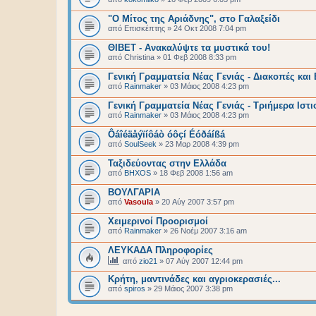
"Ο Μίτος της Αριάδνης", στο Γαλαξείδι
από
Επισκέπτης
»
24 Οκτ 2008 7:04 pm
ΘΙΒΕΤ - Ανακαλύψτε τα μυστικά του!
από
Christina
»
01 Φεβ 2008 8:33 pm
Γενική Γραμματεία Νέας Γενιάς - Διακοπές και
από
Rainmaker
»
03 Μάιος 2008 4:23 pm
Γενική Γραμματεία Νέας Γενιάς - Τριήμερα Ιστ
από
Rainmaker
»
03 Μάιος 2008 4:23 pm
Ôáîéäåýïíôáò óôçí Éóðáíßá
από
SoulSeek
»
23 Μαρ 2008 4:39 pm
Ταξιδεύοντας στην Ελλάδα
από
BHXOS
»
18 Φεβ 2008 1:56 am
ΒΟΥΛΓΑΡΙΑ
από
Vasoula
»
20 Αύγ 2007 3:57 pm
Χειμερινοί Προορισμοί
από
Rainmaker
»
26 Νοέμ 2007 3:16 am
ΛΕΥΚΑΔΑ Πληροφορίες
από
zio21
»
07 Αύγ 2007 12:44 pm
Κρήτη, μαντινάδες και αγριοκερασιές...
από
spiros
»
29 Μάιος 2007 3:38 pm