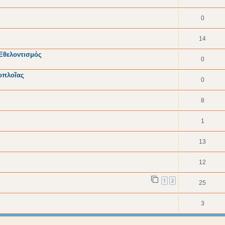
0
14
 Εθελοντισμός
0
ιοπλοΐας
0
8
1
13
12
1
2
25
3