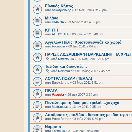
Εθνικός Κήπος
από
Δεκατριούλης
»
12 Νοέμ 2014 3:53 pm
Μιλάνο
από
ΙΩΑΝΝΑ
»
29 Μάιος 2012 4:52 pm
ΚΡΗΤΗ
από
ALEXOULA
»
03 Ιούλ 2012 6:40 pm
Αγγέλων Πόλις, Χριστουγεννιάτικο χωριό
από
Fotinoula
»
09 Δεκ 2011 9:04 am
ΠΑΡΙΣΙ, ΛΙΣΣΑΒΩΝΑ Ή ΒΑΡΚΕΛΩΝΗ ΓΙΑ ΧΡΙ
από
Μπεττουλα
»
25 Νοέμ 2011 2:06 pm
Ταξίδια και διακοπές...
από
Rainmaker
»
01 Μάιος 2007 2:45 am
ΛΟΥΤΡΑ ΠΟΖΑΡ (ΠΕΛΛΑ)
από
Επισκέπτης
»
03 Μαρ 2011 1:51 pm
ΠΡΑΓΑ
από
Vasoula
»
26 Δεκ 2007 3:14 am
Πεντελη..με τη δικη μου τρελα!....χαχαχα
από
Madraoulas
»
13 Ιαν 2011 2:35 pm
Αποδράσεις - ταξίδια - διακοπές με ιδιαίτερο π
από
Επισκέπτης
»
08 Ιούλ 2010 6:59 pm
Νυμφαίο
από
Fotinoula
»
31 Οκτ 2010 9:37 pm