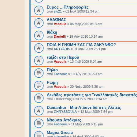
Συρος ...Πληροφορίες
από
zio21
»
02 Ιούλ 2008 12:34 pm
ΛΑΔΩΝΑΣ
από
Vasoula
»
06 Μαρ 2010 8:13 am
Ιθάκη
από
Danielli
»
19 Αύγ 2010 10:14 am
ΠΟΙΑ Η ΓΝΩΜΗ ΣΑΣ ΓΙΑ ΖΑΚΥΝΘΟ?
από
ARTYADIS
»
01 Ιουν 2009 2:21 pm
ταξίδι στο Περού
από
Vasoula
»
13 Φεβ 2009 8:04 am
Πήλιο
από
Fotinoula
»
18 Αύγ 2010 8:53 am
Ρωμη
από
Vasoula
»
20 Νοέμ 2009 8:38 am
Δεκάδες προτάσεις για "εναλλακτικές διακοπές"
από
Επισκέπτης
»
23 Ιουν 2009 7:34 am
Damanhur - Μια Ατλαντίδα στις Αλπεις
από
CHRYSSOULA
»
12 Μαρ 2009 7:54 pm
Νάουσα Απόκριες
από
Fotinoula
»
11 Μαρ 2009 6:15 pm
Magna Grecia
από
kokomilko
»
16 Φεβ 2009 6:03 pm