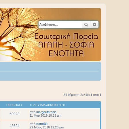
Αναζήτηση
Ειδική αναζήτηση
34 θέματα • Σελίδα
1
από
1
ΠΡΟΒΟΛΈΣ
ΤΕΛΕΥΤΑΊΑ ΔΗΜΟΣΊΕΥΣΗ
από
margaritarenia
50928
11 Μαρ 2019 10:23 am
από
Kornilaki
43624
29 Μάιος 2016 12:26 pm