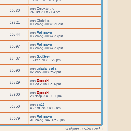
16 Φεβ 2009 6:53 pm
από
Επισκέπτης
20730
24 Οκτ 2008 7:04 pm
από
Christina
28321
09 Μάιος 2008 8:21 am
από
Rainmaker
20544
03 Μάιος 2008 4:23 pm
από
Rainmaker
20597
03 Μάιος 2008 4:23 pm
από
SoulSeek
28437
15 Απρ 2008 1:22 pm
από
galazia_sfaira
20596
02 Μαρ 2008 3:52 pm
από
Emmaki
28729
09 Ιαν 2008 12:14 pm
από
Emmaki
27906
28 Νοέμ 2007 4:11 pm
από
zio21
51750
05 Σεπ 2007 9:19 am
από
Rainmaker
23079
31 Μάιος 2007 12:55 pm
34 θέματα • Σελίδα
1
από
1