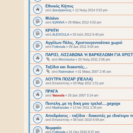
Εθνικός Κήπος
από
Δεκατριούλης
»
12 Νοέμ 2014 3:53 pm
Μιλάνο
από
ΙΩΑΝΝΑ
»
29 Μάιος 2012 4:52 pm
ΚΡΗΤΗ
από
ALEXOULA
»
03 Ιούλ 2012 6:40 pm
Αγγέλων Πόλις, Χριστουγεννιάτικο χωριό
από
Fotinoula
»
09 Δεκ 2011 9:04 am
ΠΑΡΙΣΙ, ΛΙΣΣΑΒΩΝΑ Ή ΒΑΡΚΕΛΩΝΗ ΓΙΑ ΧΡΙ
από
Μπεττουλα
»
25 Νοέμ 2011 2:06 pm
Ταξίδια και διακοπές...
από
Rainmaker
»
01 Μάιος 2007 2:45 am
ΛΟΥΤΡΑ ΠΟΖΑΡ (ΠΕΛΛΑ)
από
Επισκέπτης
»
03 Μαρ 2011 1:51 pm
ΠΡΑΓΑ
από
Vasoula
»
26 Δεκ 2007 3:14 am
Πεντελη..με τη δικη μου τρελα!....χαχαχα
από
Madraoulas
»
13 Ιαν 2011 2:35 pm
Αποδράσεις - ταξίδια - διακοπές με ιδιαίτερο π
από
Επισκέπτης
»
08 Ιούλ 2010 6:59 pm
Νυμφαίο
από
Fotinoula
»
31 Οκτ 2010 9:37 pm