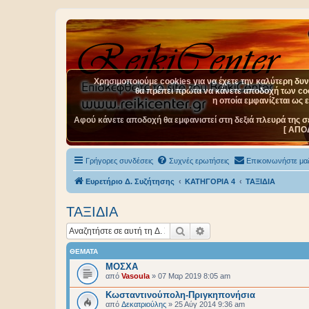
Χρησιμοποιούμε cookies για να έχετε την καλύτερη δυνα
θα πρέπει πρώτα να κάνετε αποδοχή των cook
η οποία εμφανίζεται ως 
Αφού κάνετε αποδοχή θα εμφανιστεί στη δεξιά πλευρά της σ
[ ΑΠΟ
Γρήγορες συνδέσεις
Συχνές ερωτήσεις
Επικοινωνήστε μαζ
Ευρετήριο Δ. Συζήτησης
ΚΑΤΗΓΟΡΙΑ 4
ΤΑΞΙΔΙΑ
ΤΑΞΙΔΙΑ
Αναζήτηση
Ειδική αναζήτηση
ΘΈΜΑΤΑ
ΜΟΣΧΑ
από
Vasoula
»
07 Μαρ 2019 8:05 am
Κωσταντινούπολη-Πριγκηπονήσια
από
Δεκατριούλης
»
25 Αύγ 2014 9:36 am