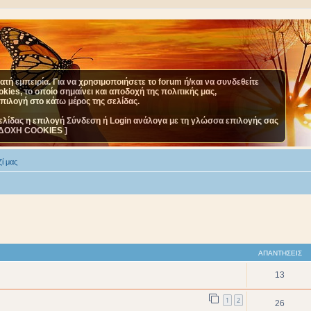
τή εμπειρία. Για να χρησιμοποιήσετε το forum ή/και να συνδεθείτε
ies, το οποίο σημαίνει και αποδοχή της πολιτικής μας,
επιλογή στο κάτω μέρος της σελίδας.
ελίδας η επιλογή Σύνδεση ή Login ανάλογα με τη γλώσσα επιλογής σας
ΔΟΧΗ COOKIES ]
ί μας
ΑΠΑΝΤΉΣΕΙΣ
13
1
2
26