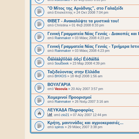
"Ο Μίτος της Αριάδνης", στο Γαλαξείδι
από
Επισκέπτης
»
24 Οκτ 2008 7:04 pm
ΘΙΒΕΤ - Ανακαλύψτε τα μυστικά του!
από
Christina
»
01 Φεβ 2008 8:33 pm
Γενική Γραμματεία Νέας Γενιάς - Διακοπές και
από
Rainmaker
»
03 Μάιος 2008 4:23 pm
Γενική Γραμματεία Νέας Γενιάς - Τριήμερα Ιστ
από
Rainmaker
»
03 Μάιος 2008 4:23 pm
Ôáîéäåýïíôáò óôçí Éóðáíßá
από
SoulSeek
»
23 Μαρ 2008 4:39 pm
Ταξιδεύοντας στην Ελλάδα
από
BHXOS
»
18 Φεβ 2008 1:56 am
ΒΟΥΛΓΑΡΙΑ
από
Vasoula
»
20 Αύγ 2007 3:57 pm
Χειμερινοί Προορισμοί
από
Rainmaker
»
26 Νοέμ 2007 3:16 am
ΛΕΥΚΑΔΑ Πληροφορίες
από
zio21
»
07 Αύγ 2007 12:44 pm
Κρήτη, μαντινάδες και αγριοκερασιές...
από
spiros
»
29 Μάιος 2007 3:38 pm