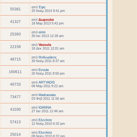
από
Έφη
55381
25 Νοέμ 2014 9:41 pm
από
Δωρουλα
41327
18 Μαρ 2013 5:42 pm
από
eirini
25393
30 Ιαν 2013 12:28 am
από
Vasoula
22158
18 Δεκ 2011 12:01 am
από
Θοδωράκος
48715
30 Νοέμ 2011 8:37 am
από
Evoula
160611
20 Νοέμ 2011 8:50 pm
από
ARTYADIS
40733
08 Μαρ 2011 9:22 am
από
Madraoulas
73477
03 Φεβ 2011 11:56 am
από
ΙΩΑΝΝΑ
41030
27 Ιαν 2011 12:46 am
από
Ελενίτσα
57413
12 Νοέμ 2010 6:32 pm
από
Ελενίτσα
25014
08 Νοέμ 2010 6:32 pm