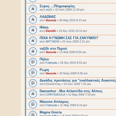
Συρος ...Πληροφορίες
από
zio21
»
02 Ιούλ 2008 12:34 pm
ΛΑΔΩΝΑΣ
από
Vasoula
»
06 Μαρ 2010 8:13 am
Ιθάκη
από
Danielli
»
19 Αύγ 2010 10:14 am
ΠΟΙΑ Η ΓΝΩΜΗ ΣΑΣ ΓΙΑ ΖΑΚΥΝΘΟ?
από
ARTYADIS
»
01 Ιουν 2009 2:21 pm
ταξίδι στο Περού
από
Vasoula
»
13 Φεβ 2009 8:04 am
Πήλιο
από
Fotinoula
»
18 Αύγ 2010 8:53 am
Ρωμη
από
Vasoula
»
20 Νοέμ 2009 8:38 am
Δεκάδες προτάσεις για "εναλλακτικές διακοπές"
από
Επισκέπτης
»
23 Ιουν 2009 7:34 am
Damanhur - Μια Ατλαντίδα στις Αλπεις
από
CHRYSSOULA
»
12 Μαρ 2009 7:54 pm
Νάουσα Απόκριες
από
Fotinoula
»
11 Μαρ 2009 6:15 pm
Magna Grecia
από
kokomilko
»
16 Φεβ 2009 6:03 pm