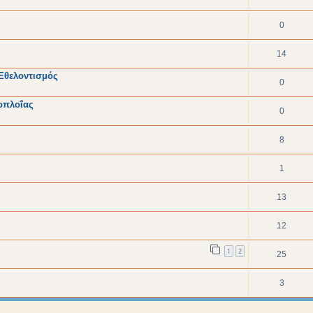
0
14
 Εθελοντισμός
0
ιοπλοΐας
0
8
1
13
12
1
2
25
3