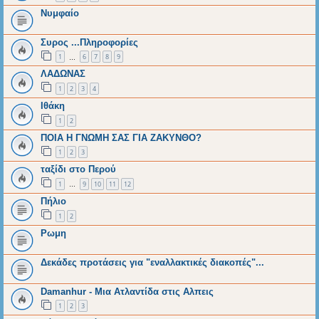
Νυμφαίο
Συρος ...Πληροφορίες
1
6
7
8
9
…
ΛΑΔΩΝΑΣ
1
2
3
4
Ιθάκη
1
2
ΠΟΙΑ Η ΓΝΩΜΗ ΣΑΣ ΓΙΑ ΖΑΚΥΝΘΟ?
1
2
3
ταξίδι στο Περού
1
9
10
11
12
…
Πήλιο
1
2
Ρωμη
Δεκάδες προτάσεις για "εναλλακτικές διακοπές"...
Damanhur - Μια Ατλαντίδα στις Αλπεις
1
2
3