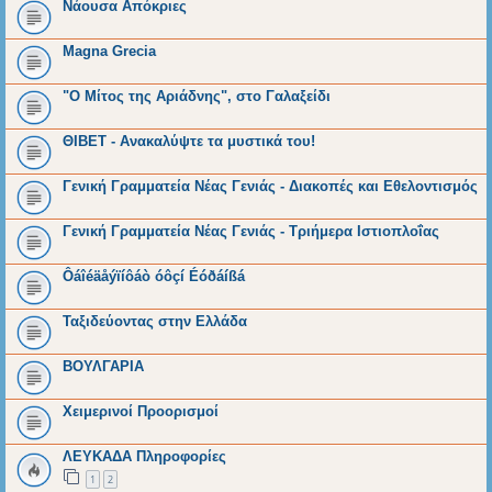
Νάουσα Απόκριες
Magna Grecia
"Ο Μίτος της Αριάδνης", στο Γαλαξείδι
ΘΙΒΕΤ - Ανακαλύψτε τα μυστικά του!
Γενική Γραμματεία Νέας Γενιάς - Διακοπές και Εθελοντισμός
Γενική Γραμματεία Νέας Γενιάς - Τριήμερα Ιστιοπλοΐας
Ôáîéäåýïíôáò óôçí Éóðáíßá
Ταξιδεύοντας στην Ελλάδα
ΒΟΥΛΓΑΡΙΑ
Χειμερινοί Προορισμοί
ΛΕΥΚΑΔΑ Πληροφορίες
1
2