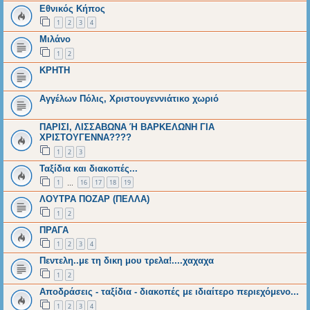
Εθνικός Κήπος
1
2
3
4
Μιλάνο
1
2
ΚΡΗΤΗ
Αγγέλων Πόλις, Χριστουγεννιάτικο χωριό
ΠΑΡΙΣΙ, ΛΙΣΣΑΒΩΝΑ Ή ΒΑΡΚΕΛΩΝΗ ΓΙΑ
ΧΡΙΣΤΟΥΓΕΝΝΑ????
1
2
3
Ταξίδια και διακοπές...
1
16
17
18
19
…
ΛΟΥΤΡΑ ΠΟΖΑΡ (ΠΕΛΛΑ)
1
2
ΠΡΑΓΑ
1
2
3
4
Πεντελη..με τη δικη μου τρελα!....χαχαχα
1
2
Αποδράσεις - ταξίδια - διακοπές με ιδιαίτερο περιεχόμενο...
1
2
3
4