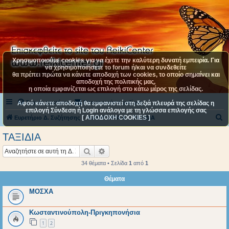
Χρησιμοποιούμε cookies για να έχετε την καλύτερη δυνατή εμπειρία. Για
να χρησιμοποιήσετε το forum ή/και να συνδεθείτε
θα πρέπει πρώτα να κάνετε αποδοχή των cookies, το οποίο σημαίνει και
αποδοχή της πολιτικής μας,
η οποία εμφανίζεται ως επιλογή στο κάτω μέρος της σελίδας.
Συχνές ερωτήσεις
Επικοινωνήστε μαζί μας
Αφού κάνετε αποδοχή θα εμφανιστεί στη δεξιά πλευρά της σελίδας η
επιλογή Σύνδεση ή Login ανάλογα με τη γλώσσα επιλογής σας
[ ΑΠΟΔΟΧΗ COOKIES ]
Α
Ευρετήριο Δ. Συζήτησης
ΚΑΤΗΓΟΡΙΑ 4
ΤΑΞΙΔΙΑ
ν
ΤΑΞΙΔΙΑ
α
Αναζήτηση
Ειδική αναζήτηση
ζ
34 θέματα • Σελίδα
1
από
1
ή
Θέματα
τ
ΜΟΣΧΑ
η
σ
Κωσταντινούπολη-Πριγκηπονήσια
η
1
2