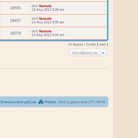
από
Vasoula
28555
13 Απρ 2012 9:06 am
από
Vasoula
28457
13 Απρ 2012 9:05 am
από
Vasoula
28379
13 Απρ 2012 9:04 am
14 θέματα • Σελίδα
1
από
1
Μετάβαση σε
Επικοινωνήστε μαζί μας
Policies
Όλοι οι χρόνοι είναι
UTC+03:00