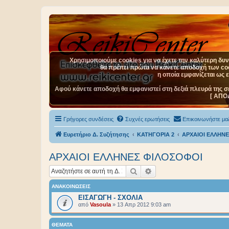
Χρησιμοποιούμε cookies για να έχετε την καλύτερη δυνα
θα πρέπει πρώτα να κάνετε αποδοχή των cook
η οποία εμφανίζεται ως 
Αφού κάνετε αποδοχή θα εμφανιστεί στη δεξιά πλευρά της σ
[ ΑΠΟ
Γρήγορες συνδέσεις
Συχνές ερωτήσεις
Επικοινωνήστε μαζ
Ευρετήριο Δ. Συζήτησης
ΚΑΤΗΓΟΡΙΑ 2
ΑΡΧΑΙΟΙ EΛΛΗΝ
ΑΡΧΑΙΟΙ EΛΛΗΝΕΣ ΦΙΛΟΣΟΦΟΙ
Αναζήτηση
Ειδική αναζήτηση
ΑΝΑΚΟΙΝΏΣΕΙΣ
ΕΙΣΑΓΩΓΗ - ΣΧΟΛΙΑ
από
Vasoula
»
13 Απρ 2012 9:03 am
ΘΈΜΑΤΑ