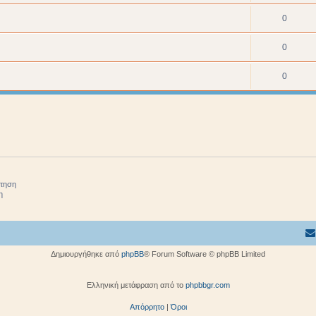
0
0
0
ήτηση
η
Δημιουργήθηκε από
phpBB
® Forum Software © phpBB Limited
Ελληνική μετάφραση από το
phpbbgr.com
Απόρρητο
|
Όροι