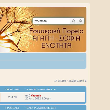
Αναζήτηση
Ειδική αναζήτηση
14 θέματα • Σελίδα
1
από
1
ΠΡΟΒΟΛΈΣ
ΤΕΛΕΥΤΑΊΑ ΔΗΜΟΣΊΕΥΣΗ
από
Vasoula
28478
20 Απρ 2012 3:06 pm
ΠΡΟΒΟΛΈΣ
ΤΕΛΕΥΤΑΊΑ ΔΗΜΟΣΊΕΥΣΗ