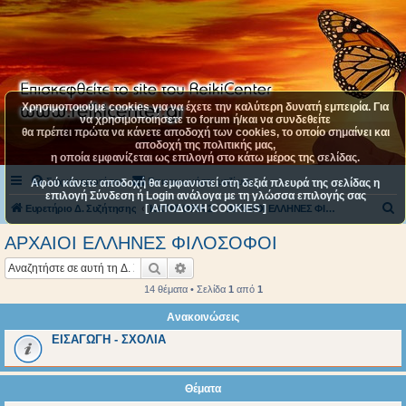
Χρησιμοποιούμε cookies για να έχετε την καλύτερη δυνατή εμπειρία. Για
να χρησιμοποιήσετε το forum ή/και να συνδεθείτε
θα πρέπει πρώτα να κάνετε αποδοχή των cookies, το οποίο σημαίνει και
αποδοχή της πολιτικής μας,
η οποία εμφανίζεται ως επιλογή στο κάτω μέρος της σελίδας.
Συχνές ερωτήσεις
Επικοινωνήστε μαζί μας
Αφού κάνετε αποδοχή θα εμφανιστεί στη δεξιά πλευρά της σελίδας η
επιλογή Σύνδεση ή Login ανάλογα με τη γλώσσα επιλογής σας
[ ΑΠΟΔΟΧΗ COOKIES ]
Α
Ευρετήριο Δ. Συζήτησης
ΚΑΤΗΓΟΡΙΑ 2
ΑΡΧΑΙΟΙ EΛΛΗΝΕΣ ΦΙΛΟΣΟΦΟΙ
ν
ΑΡΧΑΙΟΙ EΛΛΗΝΕΣ ΦΙΛΟΣΟΦΟΙ
α
Αναζήτηση
Ειδική αναζήτηση
ζ
14 θέματα • Σελίδα
1
από
1
ή
Ανακοινώσεις
τ
ΕΙΣΑΓΩΓΗ - ΣΧΟΛΙΑ
η
σ
η
Θέματα