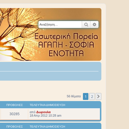
Αναζήτηση
Ειδική αναζήτηση
1
2
Επόμενη
56 θέματα
ΠΡΟΒΟΛΈΣ
ΤΕΛΕΥΤΑΊΑ ΔΗΜΟΣΊΕΥΣΗ
από
Δωρουλα
30285
18 Απρ 2012 10:28 am
ΠΡΟΒΟΛΈΣ
ΤΕΛΕΥΤΑΊΑ ΔΗΜΟΣΊΕΥΣΗ