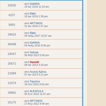
από
ΙΩΑΝΝΑ
33030
19 Ιαν 2019 11:19 am
από
Ellaki
4237
18 Ιαν 2019 1:38 pm
από
ARTYADIS
5955
31 Ιαν 2018 1:57 pm
από
Ellaki
29610
25 Νοέμ 2017 10:57 am
από
ΙΩΑΝΝΑ
46498
04 Νοέμ 2015 9:46 pm
από
Sofoula
24047
06 Φεβ 2013 5:00 pm
από
Danielli
20671
08 Ιαν 2013 3:16 pm
από
Λευκός Κρίνος
21069
07 Ιαν 2013 5:12 pm
από
Ταρούλα
21074
18 Οκτ 2012 6:02 pm
από
ALEXOULA
39991
05 Σεπ 2012 11:57 am
από
ARTYADIS
20175
17 Απρ 2012 9:40 am