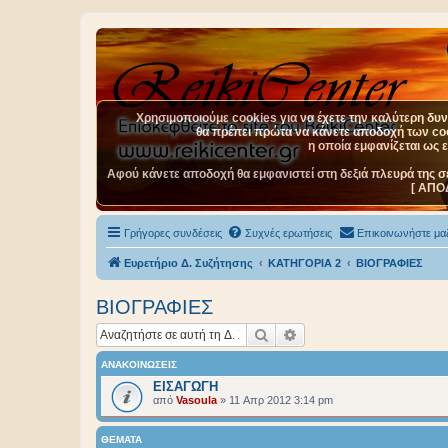
Χρησιμοποιούμε cookies για να έχετε την καλύτερη δυνα
θα πρέπει πρώτα να κάνετε αποδοχή των cook
η οποία εμφανίζεται ως 
Αφού κάνετε αποδοχή θα εμφανιστεί στη δεξιά πλευρά της σ
[ ΑΠΟ
Γρήγορες συνδέσεις
Συχνές ερωτήσεις
Επικοινωνήστε μαζ
Ευρετήριο Δ. Συζήτησης
ΚΑΤΗΓΟΡΙΑ 2
BIOΓΡΑΦΙΕΣ
BIOΓΡΑΦΙΕΣ
Αναζήτηση
Ειδική αναζήτηση
ΑΝΑΚΟΙΝΏΣΕΙΣ
ΕΙΣΑΓΩΓΗ
από
Vasoula
»
11 Απρ 2012 3:14 pm
ΘΈΜΑΤΑ