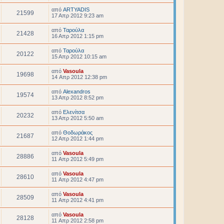
από
ARTYADIS
21599
17 Απρ 2012 9:23 am
από
Ταρούλα
21428
16 Απρ 2012 1:15 pm
από
Ταρούλα
20122
15 Απρ 2012 10:15 am
από
Vasoula
19698
14 Απρ 2012 12:38 pm
από
Alexandros
19574
13 Απρ 2012 8:52 pm
από
Ελενίτσα
20232
13 Απρ 2012 5:50 am
από
Θοδωράκος
21687
12 Απρ 2012 1:44 pm
από
Vasoula
28886
11 Απρ 2012 5:49 pm
από
Vasoula
28610
11 Απρ 2012 4:47 pm
από
Vasoula
28509
11 Απρ 2012 4:41 pm
από
Vasoula
28128
11 Απρ 2012 2:58 pm