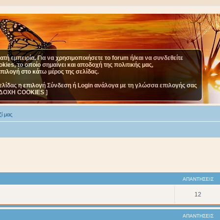
τή εμπειρία. Για να χρησιμοποιήσετε το forum ή/και να συνδεθείτε
ies, το οποίο σημαίνει και αποδοχή της πολιτικής μας,
επιλογή στο κάτω μέρος της σελίδας.
ελίδας η επιλογή Σύνδεση ή Login ανάλογα με τη γλώσσα επιλογής σας
ΔΟΧΗ COOKIES ]
ί μας
ΑΠΑΝΤΉΣΕΙΣ
12
ΑΠΑΝΤΉΣΕΙΣ