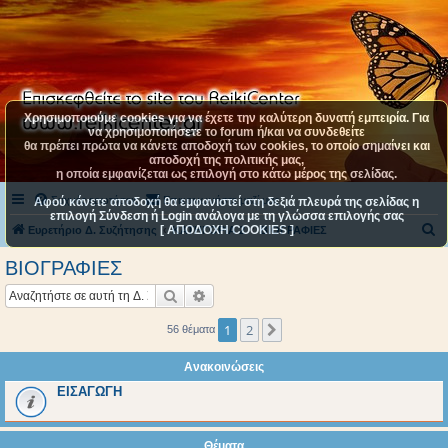
Χρησιμοποιούμε cookies για να έχετε την καλύτερη δυνατή εμπειρία. Για
να χρησιμοποιήσετε το forum ή/και να συνδεθείτε
θα πρέπει πρώτα να κάνετε αποδοχή των cookies, το οποίο σημαίνει και
αποδοχή της πολιτικής μας,
η οποία εμφανίζεται ως επιλογή στο κάτω μέρος της σελίδας.
Συχνές ερωτήσεις
Επικοινωνήστε μαζί μας
Αφού κάνετε αποδοχή θα εμφανιστεί στη δεξιά πλευρά της σελίδας η
επιλογή Σύνδεση ή Login ανάλογα με τη γλώσσα επιλογής σας
[ ΑΠΟΔΟΧΗ COOKIES ]
Α
Ευρετήριο Δ. Συζήτησης
ΚΑΤΗΓΟΡΙΑ 2
BIOΓΡΑΦΙΕΣ
ν
BIOΓΡΑΦΙΕΣ
α
Αναζήτηση
Ειδική αναζήτηση
ζ
ή
1
2
Επόμενη
56 θέματα
τ
Ανακοινώσεις
η
ΕΙΣΑΓΩΓΗ
σ
η
Θέματα