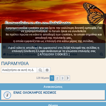
Χρησιμοποιούμε cookies για να έχετε την καλύτερη δυνατή εμπειρία. Για
να χρησιμοποιήσετε το forum ή/και να συνδεθείτε
θα πρέπει πρώτα να κάνετε αποδοχή των cookies, το οποίο σημαίνει και
αποδοχή της πολιτικής μας,
η οποία εμφανίζεται ως επιλογή στο κάτω μέρος της σελίδας.
Συχνές ερωτήσεις
Επικοινωνήστε μαζί μας
Αφού κάνετε αποδοχή θα εμφανιστεί στη δεξιά πλευρά της σελίδας η
επιλογή Σύνδεση ή Login ανάλογα με τη γλώσσα επιλογής σας
[ ΑΠΟΔΟΧΗ COOKIES ]
Α
Ευρετήριο Δ. Συζήτησης
ΚΑΤΗΓΟΡΙΑ 2
ΠΑΡΑΜΥΘΙΑ
ν
ΠΑΡΑΜΥΘΙΑ
α
Αναζήτηση
Ειδική αναζήτηση
ζ
ή
1
2
3
Επόμενη
128 θέματα
τ
Ανακοινώσεις
η
ΕΝΑΣ ΟΛΟΚΛΗΡΟΣ ΚΟΣΜΟΣ
σ
η
Θέματα