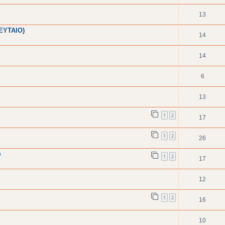
13
ΕΥΤΑΙΟ)
14
14
6
13
1
2
17
1
2
26
υ
1
2
17
12
1
2
16
10