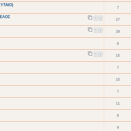
ΥΤΑΙΟ)
7
ΤΕΛΟΣ
1
2
27
1
2
28
6
1
2
15
7
10
7
11
6
9