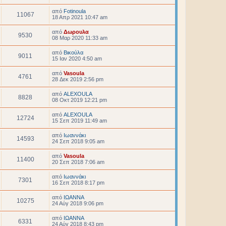
από
Fotinoula
11067
18 Απρ 2021 10:47 am
από
Δωρουλα
9530
08 Μαρ 2020 11:33 am
από
Βικούλα
9011
15 Ιαν 2020 4:50 am
από
Vasoula
4761
28 Δεκ 2019 2:56 pm
από
ALEXOULA
8828
08 Οκτ 2019 12:21 pm
από
ALEXOULA
12724
15 Σεπ 2019 11:49 am
από
Ιωαννάκι
14593
24 Σεπ 2018 9:05 am
από
Vasoula
11400
20 Σεπ 2018 7:06 am
από
Ιωαννάκι
7301
16 Σεπ 2018 8:17 pm
από
ΙΩΑΝΝΑ
10275
24 Αύγ 2018 9:06 pm
από
ΙΩΑΝΝΑ
6331
24 Αύγ 2018 8:43 pm