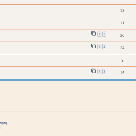
13
11
1
2
20
1
2
24
9
1
2
16
ήτηση
η