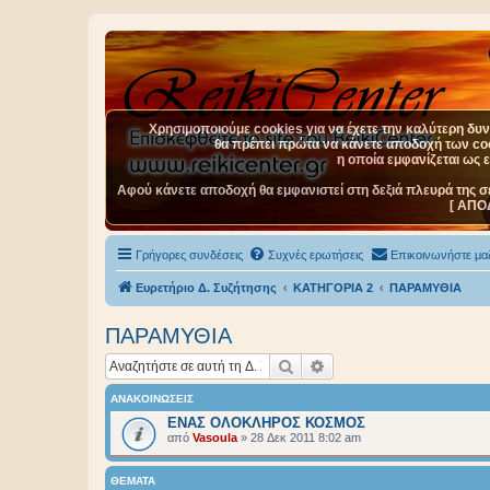
Χρησιμοποιούμε cookies για να έχετε την καλύτερη δυνα
θα πρέπει πρώτα να κάνετε αποδοχή των cook
η οποία εμφανίζεται ως 
Αφού κάνετε αποδοχή θα εμφανιστεί στη δεξιά πλευρά της σ
[ ΑΠΟ
Γρήγορες συνδέσεις
Συχνές ερωτήσεις
Επικοινωνήστε μαζ
Ευρετήριο Δ. Συζήτησης
ΚΑΤΗΓΟΡΙΑ 2
ΠΑΡΑΜΥΘΙΑ
ΠΑΡΑΜΥΘΙΑ
Αναζήτηση
Ειδική αναζήτηση
ΑΝΑΚΟΙΝΏΣΕΙΣ
ΕΝΑΣ ΟΛΟΚΛΗΡΟΣ ΚΟΣΜΟΣ
από
Vasoula
»
28 Δεκ 2011 8:02 am
ΘΈΜΑΤΑ