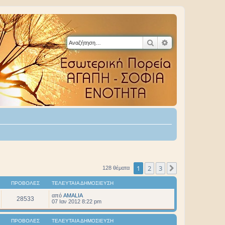
Αναζήτηση
Ειδική αναζήτηση
1
2
3
Επόμενη
128 θέματα
ΠΡΟΒΟΛΈΣ
ΤΕΛΕΥΤΑΊΑ ΔΗΜΟΣΊΕΥΣΗ
από
AMALIA
28533
07 Ιαν 2012 8:22 pm
ΠΡΟΒΟΛΈΣ
ΤΕΛΕΥΤΑΊΑ ΔΗΜΟΣΊΕΥΣΗ