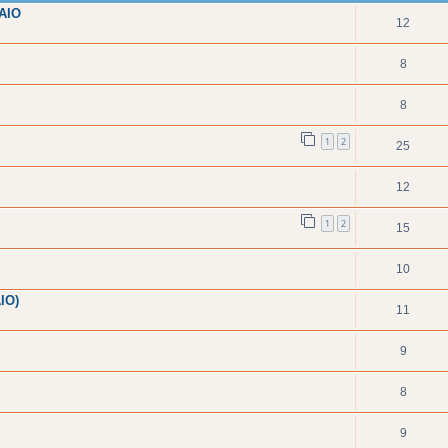
ΑΙΟ
12
8
8
1
2
25
12
1
2
15
10
ΙΟ)
11
9
8
9