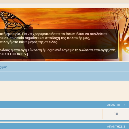
τή εμπειρία. Για να χρησιμοποιήσετε το forum ή/και να συνδεθείτε
ies, το οποίο σημαίνει και αποδοχή της πολιτικής μας,
επιλογή στο κάτω μέρος της σελίδας.
ελίδας η επιλογή Σύνδεση ή Login ανάλογα με τη γλώσσα επιλογής σας
ΔΟΧΗ COOKIES ]
ί μας
ΑΠΑΝΤΉΣΕΙΣ
10
ΑΠΑΝΤΉΣΕΙΣ