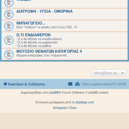
ΔΙΑΤΡΟΦΗ - ΥΓΕΙΑ - ΟΜΟΡΦΙΑ
ΝΗΠΙΑΓΩΓΕΙΟ...
Εδώ "παίζουν" οι ηλικίες από 5 έως 555...!!!
Ο,ΤΙ ΕΝΔΙΑΦΕΡΟΝ
΄Ο,τι θα θέλατε να κουβεντιάσετε
΄Ο,τι θα θέλατε να μοιραστείτε
΄Ο,τι θα θέλατε να μάθετε
ΜΟΥΣΕΙΟ ΘΕΜΑΤΩΝ ΚΑΤΗΓΟΡΙΑΣ 4
Θέματα κατηγορίας που "κοιμούνται"...
Μετάβαση σε
Ευρετήριο Δ. Συζήτησης
Όλοι οι χρόνοι είναι
UTC+03:00
Δημιουργήθηκε από
phpBB
® Forum Software © phpBB Limited
Ελληνική μετάφραση από το
phpbbgr.com
Απόρρητο
|
Όροι