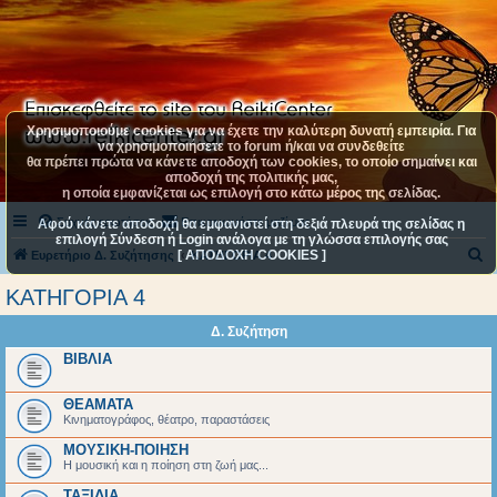
Χρησιμοποιούμε cookies για να έχετε την καλύτερη δυνατή εμπειρία. Για
να χρησιμοποιήσετε το forum ή/και να συνδεθείτε
θα πρέπει πρώτα να κάνετε αποδοχή των cookies, το οποίο σημαίνει και
αποδοχή της πολιτικής μας,
η οποία εμφανίζεται ως επιλογή στο κάτω μέρος της σελίδας.
Συχνές ερωτήσεις
Επικοινωνήστε μαζί μας
Αφού κάνετε αποδοχή θα εμφανιστεί στη δεξιά πλευρά της σελίδας η
επιλογή Σύνδεση ή Login ανάλογα με τη γλώσσα επιλογής σας
[ ΑΠΟΔΟΧΗ COOKIES ]
Α
Ευρετήριο Δ. Συζήτησης
ΚΑΤΗΓΟΡΙΑ 4
ν
ΚΑΤΗΓΟΡΙΑ 4
α
Δ. Συζήτηση
ζ
ΒΙΒΛΙΑ
ή
τ
ΘΕΑΜΑΤΑ
η
Κινηματογράφος, θέατρο, παραστάσεις
σ
ΜΟΥΣΙΚΗ-ΠΟΙΗΣΗ
Η μουσική και η ποίηση στη ζωή μας...
η
ΤΑΞΙΔΙΑ