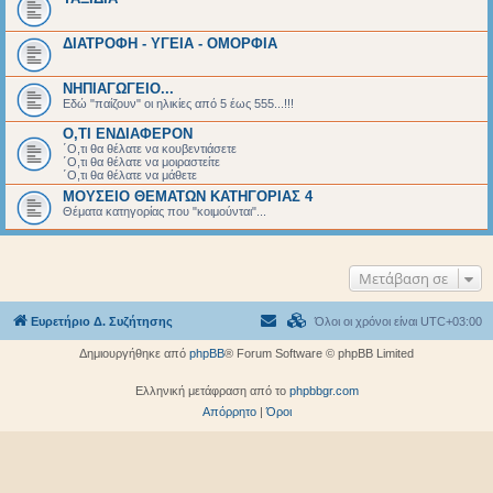
ΔΙΑΤΡΟΦΗ - ΥΓΕΙΑ - ΟΜΟΡΦΙΑ
ΝΗΠΙΑΓΩΓΕΙΟ...
Εδώ "παίζουν" οι ηλικίες από 5 έως 555...!!!
Ο,ΤΙ ΕΝΔΙΑΦΕΡΟΝ
΄Ο,τι θα θέλατε να κουβεντιάσετε
΄Ο,τι θα θέλατε να μοιραστείτε
΄Ο,τι θα θέλατε να μάθετε
ΜΟΥΣΕΙΟ ΘΕΜΑΤΩΝ ΚΑΤΗΓΟΡΙΑΣ 4
Θέματα κατηγορίας που "κοιμούνται"...
Μετάβαση σε
Ευρετήριο Δ. Συζήτησης
Όλοι οι χρόνοι είναι
UTC+03:00
Δημιουργήθηκε από
phpBB
® Forum Software © phpBB Limited
Ελληνική μετάφραση από το
phpbbgr.com
Απόρρητο
|
Όροι