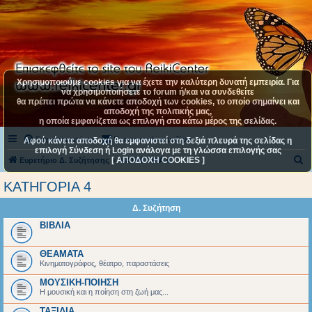
Χρησιμοποιούμε cookies για να έχετε την καλύτερη δυνατή εμπειρία. Για
να χρησιμοποιήσετε το forum ή/και να συνδεθείτε
θα πρέπει πρώτα να κάνετε αποδοχή των cookies, το οποίο σημαίνει και
αποδοχή της πολιτικής μας,
η οποία εμφανίζεται ως επιλογή στο κάτω μέρος της σελίδας.
Συχνές ερωτήσεις
Επικοινωνήστε μαζί μας
Αφού κάνετε αποδοχή θα εμφανιστεί στη δεξιά πλευρά της σελίδας η
επιλογή Σύνδεση ή Login ανάλογα με τη γλώσσα επιλογής σας
[ ΑΠΟΔΟΧΗ COOKIES ]
Α
Ευρετήριο Δ. Συζήτησης
ΚΑΤΗΓΟΡΙΑ 4
ν
ΚΑΤΗΓΟΡΙΑ 4
α
Δ. Συζήτηση
ζ
ΒΙΒΛΙΑ
ή
τ
ΘΕΑΜΑΤΑ
η
Κινηματογράφος, θέατρο, παραστάσεις
σ
ΜΟΥΣΙΚΗ-ΠΟΙΗΣΗ
Η μουσική και η ποίηση στη ζωή μας...
η
ΤΑΞΙΔΙΑ