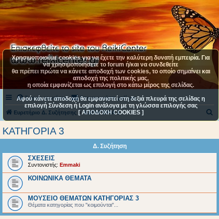
Χρησιμοποιούμε cookies για να έχετε την καλύτερη δυνατή εμπειρία. Για
να χρησιμοποιήσετε το forum ή/και να συνδεθείτε
θα πρέπει πρώτα να κάνετε αποδοχή των cookies, το οποίο σημαίνει και
αποδοχή της πολιτικής μας,
η οποία εμφανίζεται ως επιλογή στο κάτω μέρος της σελίδας.
Συχνές ερωτήσεις
Επικοινωνήστε μαζί μας
Αφού κάνετε αποδοχή θα εμφανιστεί στη δεξιά πλευρά της σελίδας η
επιλογή Σύνδεση ή Login ανάλογα με τη γλώσσα επιλογής σας
[ ΑΠΟΔΟΧΗ COOKIES ]
Α
Ευρετήριο Δ. Συζήτησης
ΚΑΤΗΓΟΡΙΑ 3
ν
ΚΑΤΗΓΟΡΙΑ 3
α
Δ. Συζήτηση
ζ
ΣΧΕΣΕΙΣ
ή
Συντονιστής:
Emmaki
τ
ΚΟΙΝΩΝΙΚΑ ΘΕΜΑΤΑ
η
σ
ΜΟΥΣΕΙΟ ΘΕΜΑΤΩΝ ΚΑΤΗΓΟΡΙΑΣ 3
Θέματα κατηγορίας που "κοιμούνται"...
η