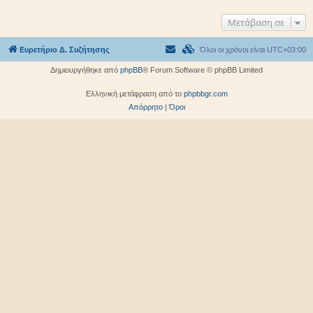
Μετάβαση σε
Ευρετήριο Δ. Συζήτησης
Όλοι οι χρόνοι είναι
UTC+03:00
Δημιουργήθηκε από
phpBB
® Forum Software © phpBB Limited
Ελληνική μετάφραση από το
phpbbgr.com
Απόρρητο
|
Όροι