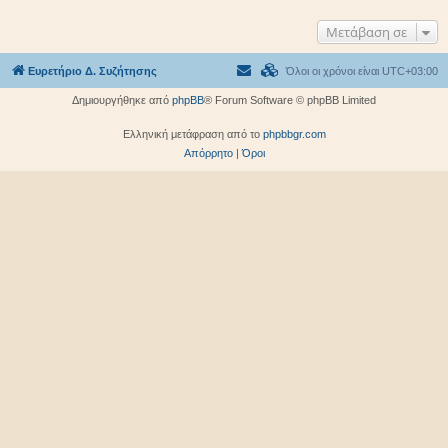
Μετάβαση σε
Ευρετήριο Δ. Συζήτησης
Όλοι οι χρόνοι είναι
UTC+03:00
Δημιουργήθηκε από
phpBB
® Forum Software © phpBB Limited
Ελληνική μετάφραση από το
phpbbgr.com
Απόρρητο
|
Όροι