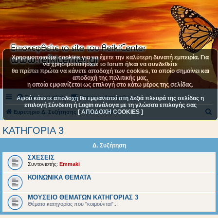
Χρησιμοποιούμε cookies για να έχετε την καλύτερη δυνατή εμπειρία. Για
να χρησιμοποιήσετε το forum ή/και να συνδεθείτε
θα πρέπει πρώτα να κάνετε αποδοχή των cookies, το οποίο σημαίνει και
αποδοχή της πολιτικής μας,
η οποία εμφανίζεται ως επιλογή στο κάτω μέρος της σελίδας.
Συχνές ερωτήσεις
Επικοινωνήστε μαζί μας
Αφού κάνετε αποδοχή θα εμφανιστεί στη δεξιά πλευρά της σελίδας η
επιλογή Σύνδεση ή Login ανάλογα με τη γλώσσα επιλογής σας
[ ΑΠΟΔΟΧΗ COOKIES ]
Α
Ευρετήριο Δ. Συζήτησης
ΚΑΤΗΓΟΡΙΑ 3
ν
ΚΑΤΗΓΟΡΙΑ 3
α
Δ. Συζήτηση
ζ
ΣΧΕΣΕΙΣ
ή
Συντονιστής:
Emmaki
τ
ΚΟΙΝΩΝΙΚΑ ΘΕΜΑΤΑ
η
σ
ΜΟΥΣΕΙΟ ΘΕΜΑΤΩΝ ΚΑΤΗΓΟΡΙΑΣ 3
Θέματα κατηγορίας που "κοιμούνται"...
η