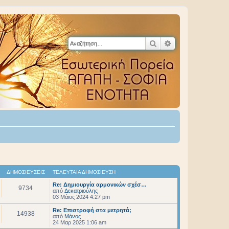
Αναζήτηση
Ειδική αναζήτηση
ΔΗΜΟΣΙΕΎΣΕΙΣ
ΤΕΛΕΥΤΑΊΑ ΔΗΜΟΣΊΕΥΣΗ
Re: Δημιουργία αρμονικών σχέσ…
9734
από
Δεκατριούλης
03 Μάιος 2024 4:27 pm
Re: Επιστροφή στα μετρητά;
14938
από
Μάνος
24 Μαρ 2025 1:06 am