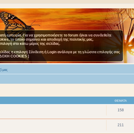
τή εμπειρία. Για να χρησιμοποιήσετε το forum ή/και να συνδεθείτε
ies, το οποίο σημαίνει και αποδοχή της πολιτικής μας,
επιλογή στο κάτω μέρος της σελίδας.
ελίδας η επιλογή Σύνδεση ή Login ανάλογα με τη γλώσσα επιλογής σας
ΔΟΧΗ COOKIES ]
ί μας
ΘΈΜΑΤΑ
158
211