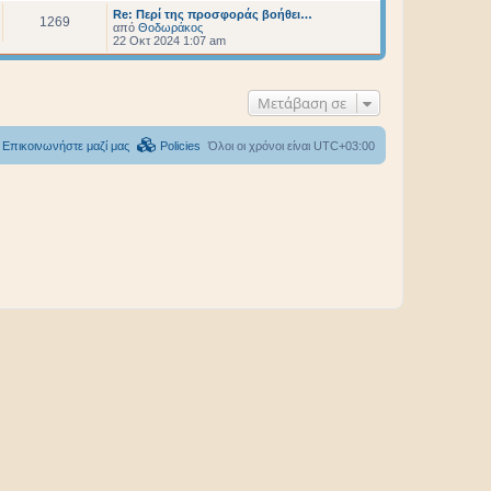
Re: Περί της προσφοράς βοήθει…
1269
από
Θοδωράκος
22 Οκτ 2024 1:07 am
Μετάβαση σε
Επικοινωνήστε μαζί μας
Policies
Όλοι οι χρόνοι είναι
UTC+03:00