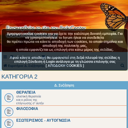
Χρησιμοποιούμε cookies για να έχετε την καλύτερη δυνατή εμπειρία. Για
να χρησιμοποιήσετε το forum ή/και να συνδεθείτε
θα πρέπει πρώτα να κάνετε αποδοχή των cookies, το οποίο σημαίνει και
αποδοχή της πολιτικής μας,
η οποία εμφανίζεται ως επιλογή στο κάτω μέρος της σελίδας.
Συχνές ερωτήσεις
Επικοινωνήστε μαζί μας
Αφού κάνετε αποδοχή θα εμφανιστεί στη δεξιά πλευρά της σελίδας η
επιλογή Σύνδεση ή Login ανάλογα με τη γλώσσα επιλογής σας
[ ΑΠΟΔΟΧΗ COOKIES ]
Α
Ευρετήριο Δ. Συζήτησης
ΚΑΤΗΓΟΡΙΑ 2
ν
ΚΑΤΗΓΟΡΙΑ 2
α
Δ. Συζήτηση
ζ
ΘΕΡΑΠΕΙΑ
ή
ολιστική θεραπεία
και ο ρόλος της
τ
επίγνωσης σ' αυτήν
η
ΦΙΛΟΣΟΦΙΑ
σ
ΕΣΩΤΕΡΙΣΜΟΣ - ΑΥΤΟΓΝΩΣΙΑ
η