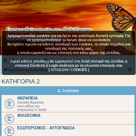
Χρησιμοποιούμε cookies για να έχετε την καλύτερη δυνατή εμπειρία. Για
να χρησιμοποιήσετε το forum ή/και να συνδεθείτε
θα πρέπει πρώτα να κάνετε αποδοχή των cookies, το οποίο σημαίνει και
αποδοχή της πολιτικής μας,
η οποία εμφανίζεται ως επιλογή στο κάτω μέρος της σελίδας.
Συχνές ερωτήσεις
Επικοινωνήστε μαζί μας
Αφού κάνετε αποδοχή θα εμφανιστεί στη δεξιά πλευρά της σελίδας η
επιλογή Σύνδεση ή Login ανάλογα με τη γλώσσα επιλογής σας
[ ΑΠΟΔΟΧΗ COOKIES ]
Α
Ευρετήριο Δ. Συζήτησης
ΚΑΤΗΓΟΡΙΑ 2
ν
ΚΑΤΗΓΟΡΙΑ 2
α
Δ. Συζήτηση
ζ
ΘΕΡΑΠΕΙΑ
ή
ολιστική θεραπεία
και ο ρόλος της
τ
επίγνωσης σ' αυτήν
η
ΦΙΛΟΣΟΦΙΑ
σ
ΕΣΩΤΕΡΙΣΜΟΣ - ΑΥΤΟΓΝΩΣΙΑ
η