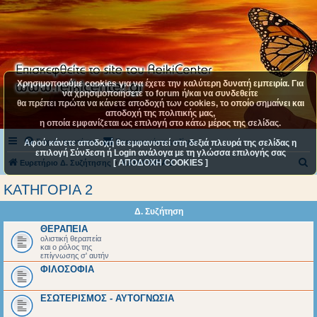
Χρησιμοποιούμε cookies για να έχετε την καλύτερη δυνατή εμπειρία. Για
να χρησιμοποιήσετε το forum ή/και να συνδεθείτε
θα πρέπει πρώτα να κάνετε αποδοχή των cookies, το οποίο σημαίνει και
αποδοχή της πολιτικής μας,
η οποία εμφανίζεται ως επιλογή στο κάτω μέρος της σελίδας.
Συχνές ερωτήσεις
Επικοινωνήστε μαζί μας
Αφού κάνετε αποδοχή θα εμφανιστεί στη δεξιά πλευρά της σελίδας η
επιλογή Σύνδεση ή Login ανάλογα με τη γλώσσα επιλογής σας
[ ΑΠΟΔΟΧΗ COOKIES ]
Α
Ευρετήριο Δ. Συζήτησης
ΚΑΤΗΓΟΡΙΑ 2
ν
ΚΑΤΗΓΟΡΙΑ 2
α
Δ. Συζήτηση
ζ
ΘΕΡΑΠΕΙΑ
ή
ολιστική θεραπεία
και ο ρόλος της
τ
επίγνωσης σ' αυτήν
η
ΦΙΛΟΣΟΦΙΑ
σ
ΕΣΩΤΕΡΙΣΜΟΣ - ΑΥΤΟΓΝΩΣΙΑ
η