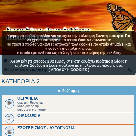
Χρησιμοποιούμε cookies για να έχετε την καλύτερη δυνατή εμπειρία. Για
να χρησιμοποιήσετε το forum ή/και να συνδεθείτε
θα πρέπει πρώτα να κάνετε αποδοχή των cookies, το οποίο σημαίνει και
αποδοχή της πολιτικής μας,
η οποία εμφανίζεται ως επιλογή στο κάτω μέρος της σελίδας.
Συχνές ερωτήσεις
Επικοινωνήστε μαζί μας
Αφού κάνετε αποδοχή θα εμφανιστεί στη δεξιά πλευρά της σελίδας η
επιλογή Σύνδεση ή Login ανάλογα με τη γλώσσα επιλογής σας
[ ΑΠΟΔΟΧΗ COOKIES ]
Α
Ευρετήριο Δ. Συζήτησης
ΚΑΤΗΓΟΡΙΑ 2
ν
ΚΑΤΗΓΟΡΙΑ 2
α
Δ. Συζήτηση
ζ
ΘΕΡΑΠΕΙΑ
ή
ολιστική θεραπεία
και ο ρόλος της
τ
επίγνωσης σ' αυτήν
η
ΦΙΛΟΣΟΦΙΑ
σ
ΕΣΩΤΕΡΙΣΜΟΣ - ΑΥΤΟΓΝΩΣΙΑ
η