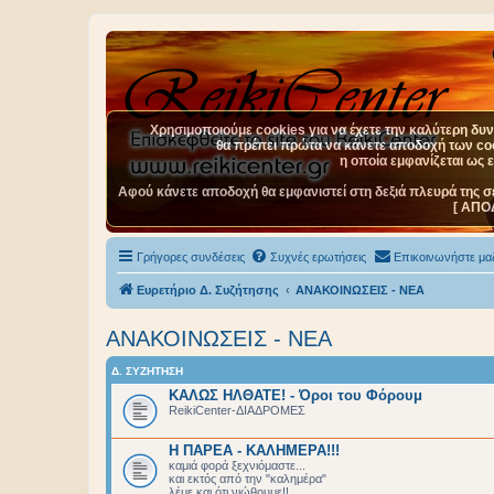
Χρησιμοποιούμε cookies για να έχετε την καλύτερη δυνα
θα πρέπει πρώτα να κάνετε αποδοχή των cook
η οποία εμφανίζεται ως 
Αφού κάνετε αποδοχή θα εμφανιστεί στη δεξιά πλευρά της σ
[ ΑΠΟ
Γρήγορες συνδέσεις
Συχνές ερωτήσεις
Επικοινωνήστε μαζ
Ευρετήριο Δ. Συζήτησης
ΑΝΑΚΟΙΝΩΣΕΙΣ - ΝΕΑ
ΑΝΑΚΟΙΝΩΣΕΙΣ - ΝΕΑ
Δ. ΣΥΖΉΤΗΣΗ
ΚΑΛΩΣ ΗΛΘΑΤΕ! - Όροι του Φόρουμ
ReikiCenter-ΔΙΑΔΡΟΜΕΣ
Η ΠΑΡΕΑ - ΚΑΛΗΜΕΡΑ!!!
καμιά φορά ξεχνιόμαστε...
και εκτός από την "καλημέρα"
λέμε και ότι νιώθουμε!!