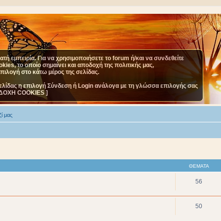
τή εμπειρία. Για να χρησιμοποιήσετε το forum ή/και να συνδεθείτε
ies, το οποίο σημαίνει και αποδοχή της πολιτικής μας,
επιλογή στο κάτω μέρος της σελίδας.
ελίδας η επιλογή Σύνδεση ή Login ανάλογα με τη γλώσσα επιλογής σας
ΔΟΧΗ COOKIES ]
ί μας
ΘΈΜΑΤΑ
56
50