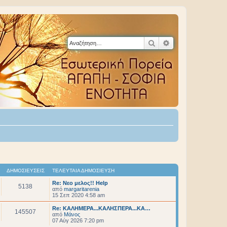
Αναζήτηση
Ειδική αναζήτηση
ΔΗΜΟΣΙΕΎΣΕΙΣ
ΤΕΛΕΥΤΑΊΑ ΔΗΜΟΣΊΕΥΣΗ
Re: Νεο μελος!! Help
5138
από
margaritarenia
15 Σεπ 2020 4:58 am
Re: ΚΑΛΗΜΕΡΑ...ΚΑΛΗΣΠΕΡΑ...ΚΑ…
145507
από
Μάνος
07 Αύγ 2026 7:20 pm