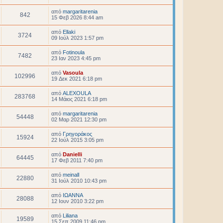
από
margaritarenia
842
15 Φεβ 2026 8:44 am
από
Ellaki
3724
09 Ιούλ 2023 1:57 pm
από
Fotinoula
7482
23 Ιαν 2023 4:45 pm
από
Vasoula
102996
19 Δεκ 2021 6:18 pm
από
ALEXOULA
283768
14 Μάιος 2021 6:18 pm
από
margaritarenia
54448
02 Μαρ 2021 12:30 pm
από
Γρηγοράκος
15924
22 Ιούλ 2015 3:05 pm
από
Danielli
64445
17 Φεβ 2011 7:40 pm
από
meinall
22880
31 Ιούλ 2010 10:43 pm
από
ΙΩΑΝΝΑ
28088
12 Ιουν 2010 3:22 pm
από
Liliana
19589
15 Σεπ 2009 11:46 pm