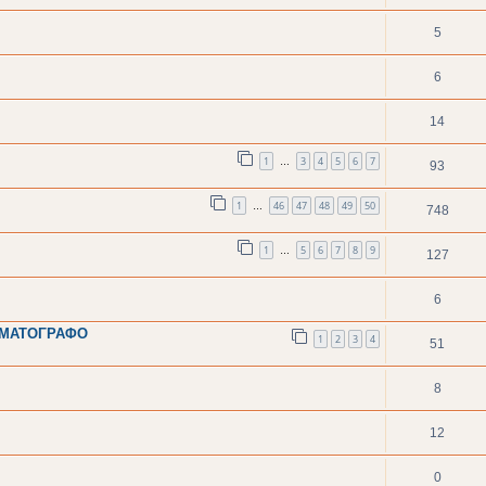
5
6
14
1
3
4
5
6
7
…
93
1
46
47
48
49
50
…
748
1
5
6
7
8
9
…
127
6
ΗΜΑΤΟΓΡΑΦΟ
1
2
3
4
51
8
12
0