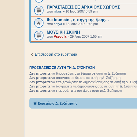
ΠΑΡΑΣΤΑΣΕΙΣ ΣΕ ΑΡΧΑΙΟΥΣ ΧΩΡΟΥΣ
από
nikos
»
10 Ιουν 2007 6:59 pm
the fountain , η πηγη της ζωης...
από
satya
»
13 Ιουν 2007 1:46 pm
ΜΟΥΣΙΚΗ ΣΚΗΝΗ
από
Vasoula
»
29 Απρ 2007 1:55 am
Επιστροφή στο ευρετήριο
ΠΡΟΣΒΆΣΕΙΣ ΣΕ ΑΥΤΉ ΤΗ Δ. ΣΥΖΉΤΗΣΗ
Δεν μπορείτε
να δημοσιεύετε νέα θέματα σε αυτή τη Δ. Συζήτηση
Δεν μπορείτε
να απαντάτε σε θέματα σε αυτή τη Δ. Συζήτηση
Δεν μπορείτε
να επεξεργάζεστε τις δημοσιεύσεις σας σε αυτή τη Δ. Συζ
Δεν μπορείτε
να διαγράφετε τις δημοσιεύσεις σας σε αυτή τη Δ. Συζήτησ
Δεν μπορείτε
να επισυνάπτετε αρχεία σε αυτή τη Δ. Συζήτηση
Ευρετήριο Δ. Συζήτησης