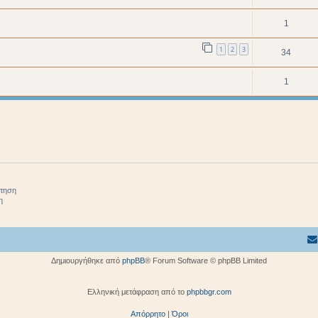
1
1
2
3
34
1
ήτηση
η
Δημιουργήθηκε από
phpBB
® Forum Software © phpBB Limited
Ελληνική μετάφραση από το
phpbbgr.com
Απόρρητο
|
Όροι