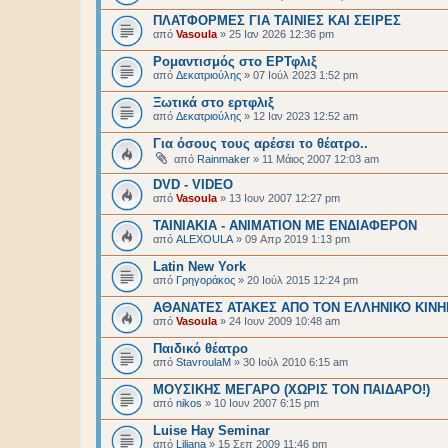
ΠΛΑΤΦΟΡΜΕΣ ΓΙΑ ΤΑΙΝΙΕΣ ΚΑΙ ΣΕΙΡΕΣ
από
Vasoula
»
25 Ιαν 2026 12:36 pm
Ρομαντισμός στο ΕΡΤφλιξ
από
Δεκατριούλης
»
07 Ιούλ 2023 1:52 pm
Ξωτικά στο ερτφλιξ
από
Δεκατριούλης
»
12 Ιαν 2023 12:52 am
Για όσους τους αρέσει το θέατρο..
από
Rainmaker
»
11 Μάιος 2007 12:03 am
DVD - VIDEO
από
Vasoula
»
13 Ιουν 2007 12:27 pm
ΤΑΙΝΙΑΚΙΑ - ANIMATION ΜΕ ΕΝΔΙΑΦΕΡΟΝ
από
ALEXOULA
»
09 Απρ 2019 1:13 pm
Latin New York
από
Γρηγοράκος
»
20 Ιούλ 2015 12:24 pm
ΑΘΑΝΑΤΕΣ ΑΤΑΚΕΣ ΑΠΟ ΤΟΝ ΕΛΛΗΝΙΚΟ ΚΙΝ
από
Vasoula
»
24 Ιουν 2009 10:48 am
Παιδικό θέατρο
από
StavroulaM
»
30 Ιούλ 2010 6:15 am
ΜΟΥΣΙΚΗΣ ΜΕΓΑΡΟ (ΧΩΡΙΣ ΤΟΝ ΠΑΙΔΑΡΟ!)
από
nikos
»
10 Ιουν 2007 6:15 pm
Luise Hay Seminar
από
Liliana
»
15 Σεπ 2009 11:46 pm