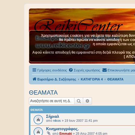
Χρησιμοποιούμε cookies για να έχετε την καλύτερη δυνα
θα πρέπει πρώτα να κάνετε αποδοχή των cook
η οποία εμφανίζεται ως 
Αφού κάνετε αποδοχή θα εμφανιστεί στη δεξιά πλευρά της σ
[ ΑΠΟ
Γρήγορες συνδέσεις
Συχνές ερωτήσεις
Επικοινωνήστε μαζ
Ευρετήριο Δ. Συζήτησης
ΚΑΤΗΓΟΡΙΑ 4
ΘΕΑΜΑΤΑ
ΘΕΑΜΑΤΑ
Αναζήτηση
Ειδική αναζήτηση
ΘΈΜΑΤΑ
Σήριαλ
από
nikos
»
19 Ιουν 2007 11:41 pm
Κινηματογράφος.
από
Emmaki
»
28 Απρ 2007 4:05 pm