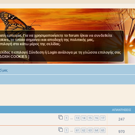
τή εμπειρία. Για να χρησιμοποιήσετε το forum ή/και να συνδεθείτε
ies, το οποίο σημαίνει και αποδοχή της πολιτικής μας,
επιλογή στο κάτω μέρος της σελίδας.
ελίδας η επιλογή Σύνδεση ή Login ανάλογα με τη γλώσσα επιλογής σας
ΔΟΧΗ COOKIES ]
ί μας
ΑΠΑΝΤΉΣΕΙΣ
1
13
14
15
16
17
…
247
1
61
62
63
64
65
…
970