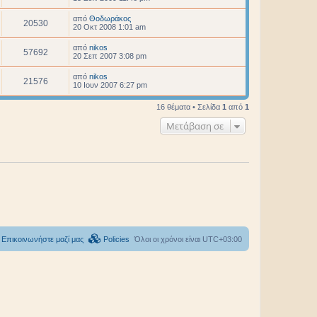
από
Θοδωράκος
20530
20 Οκτ 2008 1:01 am
από
nikos
57692
20 Σεπ 2007 3:08 pm
από
nikos
21576
10 Ιουν 2007 6:27 pm
16 θέματα • Σελίδα
1
από
1
Μετάβαση σε
Επικοινωνήστε μαζί μας
Policies
Όλοι οι χρόνοι είναι
UTC+03:00