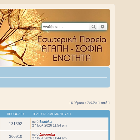
Αναζήτηση
Ειδική αναζήτηση
16 θέματα • Σελίδα
1
από
1
ΠΡΟΒΟΛΈΣ
ΤΕΛΕΥΤΑΊΑ ΔΗΜΟΣΊΕΥΣΗ
από
Βικούλα
131392
27 Ιούλ 2026 11:54 pm
από
Δωρουλα
360910
27 Ιούλ 2026 11:44 am