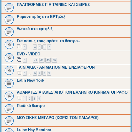
ΠΛΑΤΦΟΡΜΕΣ ΓΙΑ ΤΑΙΝΙΕΣ ΚΑΙ ΣΕΙΡΕΣ
Ρομαντισμός στο ΕΡΤφλιξ
Ξωτικά στο ερτφλιξ
Για όσους τους αρέσει το θέατρο..
1
4
5
6
7
…
DVD - VIDEO
1
47
48
49
50
…
ΤΑΙΝΙΑΚΙΑ - ANIMATION ΜΕ ΕΝΔΙΑΦΕΡΟΝ
1
6
7
8
9
…
Latin New York
ΑΘΑΝΑΤΕΣ ΑΤΑΚΕΣ ΑΠΟ ΤΟΝ ΕΛΛΗΝΙΚΟ ΚΙΝΗΜΑΤΟΓΡΑΦΟ
1
2
3
4
Παιδικό θέατρο
ΜΟΥΣΙΚΗΣ ΜΕΓΑΡΟ (ΧΩΡΙΣ ΤΟΝ ΠΑΙΔΑΡΟ!)
Luise Hay Seminar