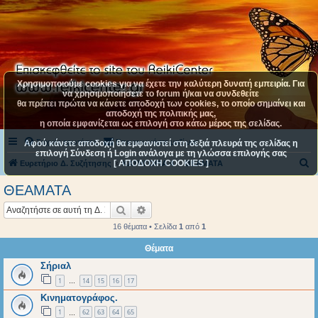
Χρησιμοποιούμε cookies για να έχετε την καλύτερη δυνατή εμπειρία. Για
να χρησιμοποιήσετε το forum ή/και να συνδεθείτε
θα πρέπει πρώτα να κάνετε αποδοχή των cookies, το οποίο σημαίνει και
αποδοχή της πολιτικής μας,
η οποία εμφανίζεται ως επιλογή στο κάτω μέρος της σελίδας.
Συχνές ερωτήσεις
Επικοινωνήστε μαζί μας
Αφού κάνετε αποδοχή θα εμφανιστεί στη δεξιά πλευρά της σελίδας η
επιλογή Σύνδεση ή Login ανάλογα με τη γλώσσα επιλογής σας
[ ΑΠΟΔΟΧΗ COOKIES ]
Α
Ευρετήριο Δ. Συζήτησης
ΚΑΤΗΓΟΡΙΑ 4
ΘΕΑΜΑΤΑ
ν
ΘΕΑΜΑΤΑ
α
Αναζήτηση
Ειδική αναζήτηση
ζ
16 θέματα • Σελίδα
1
από
1
ή
Θέματα
τ
Σήριαλ
η
1
14
15
16
17
σ
…
Κινηματογράφος.
η
1
62
63
64
65
…