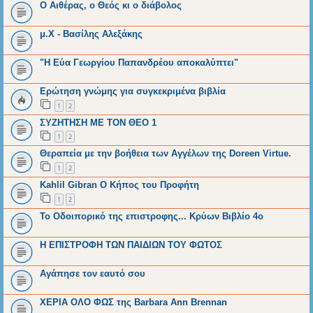
Ο Αιθέρας, ο Θεός κι ο διάβολος
μ.Χ - Βασίλης Αλεξάκης
"Η Εύα Γεωργίου Παπανδρέου αποκαλύπτει"
Ερώτηση γνώμης για συγκεκριμένα βιβλία
1
2
ΣΥΖΗΤΗΣΗ ΜΕ ΤΟΝ ΘΕΟ 1
1
2
Θεραπεία με την βοήθεια των Αγγέλων της Doreen Virtue.
1
2
Kahlil Gibran O Κήπος του Προφήτη
1
2
Το Οδοιπορικό της επιστροφης... Κρύων Βιβλίο 4ο
Η ΕΠΙΣΤΡΟΦΗ ΤΩΝ ΠΑΙΔΙΩΝ ΤΟΥ ΦΩΤΟΣ
Αγάπησε τον εαυτό σου
ΧΕΡΙΑ ΟΛΟ ΦΩΣ της Barbara Ann Brennan