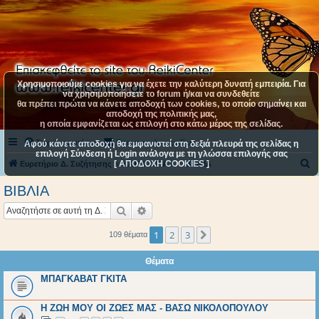
Χρησιμοποιούμε cookies για να έχετε την καλύτερη δυνατή εμπειρία. Για
να χρησιμοποιήσετε το forum ή/και να συνδεθείτε
θα πρέπει πρώτα να κάνετε αποδοχή των cookies, το οποίο σημαίνει και
αποδοχή της πολιτικής μας,
η οποία εμφανίζεται ως επιλογή στο κάτω μέρος της σελίδας.
Συχνές ερωτήσεις
Επικοινωνήστε μαζί μας
Αφού κάνετε αποδοχή θα εμφανιστεί στη δεξιά πλευρά της σελίδας η
επιλογή Σύνδεση ή Login ανάλογα με τη γλώσσα επιλογής σας
[ ΑΠΟΔΟΧΗ COOKIES ]
Α
Ευρετήριο Δ. Συζήτησης
ΚΑΤΗΓΟΡΙΑ 4
ΒΙΒΛΙΑ
ν
ΒΙΒΛΙΑ
α
Αναζήτηση
Ειδική αναζήτηση
ζ
ή
1
2
3
Επόμενη
109 θέματα
τ
Θέματα
η
ΜΠΑΓΚΑΒΑΤ ΓΚΙΤΑ
σ
η
Η ΖΩΗ ΜΟΥ ΟΙ ΖΩΕΣ ΜΑΣ - ΒΑΣΩ ΝΙΚΟΛΟΠΟΥΛΟΥ