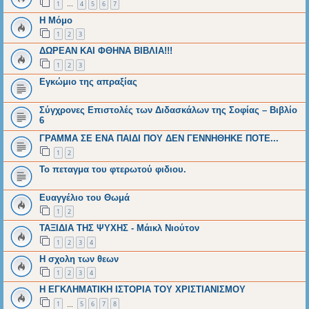
1
4
5
6
7
…
Η Μόμο
1
2
3
ΔΩΡΕΑΝ ΚΑΙ ΦΘΗΝΑ ΒΙΒΛΙΑ!!!
1
2
3
Εγκώμιο της απραξίας
Σύγχρονες Επιστολές των Διδασκάλων της Σοφίας – Βιβλίο
6
ΓΡΑΜΜΑ ΣΕ ΕΝΑ ΠΑΙΔΙ ΠΟΥ ΔΕΝ ΓΕΝΝΗΘΗΚΕ ΠΟΤΕ...
1
2
Το πεταγμα του φτερωτού φιδιου.
Ευαγγέλιο του Θωμά
1
2
ΤΑΞΙΔΙΑ ΤΗΣ ΨΥΧΗΣ - Μάικλ Νιούτον
1
2
3
4
Η σχολη των θεων
1
2
3
4
Η ΕΓΚΛΗΜΑΤΙΚΗ ΙΣΤΟΡΙΑ ΤΟΥ ΧΡΙΣΤΙΑΝΙΣΜΟΥ
1
5
6
7
8
…