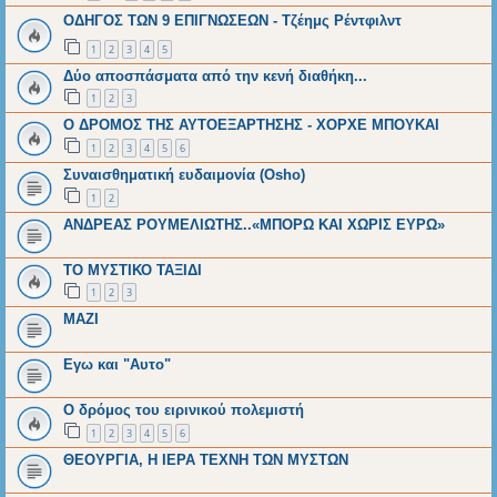
ΟΔΗΓΟΣ ΤΩΝ 9 ΕΠΙΓΝΩΣΕΩΝ - Τζέημς Ρέντφιλντ
1
2
3
4
5
Δύο αποσπάσματα από την κενή διαθήκη...
1
2
3
Ο ΔΡΟΜΟΣ ΤΗΣ ΑΥΤΟΕΞΑΡΤΗΣΗΣ - ΧΟΡΧΕ ΜΠΟΥΚΑΙ
1
2
3
4
5
6
Συναισθηματική ευδαιμονία (Osho)
1
2
ΑΝΔΡΕΑΣ ΡΟΥΜΕΛΙΩΤΗΣ..«ΜΠΟΡΩ ΚΑΙ ΧΩΡΙΣ ΕΥΡΩ»
ΤΟ ΜΥΣΤΙΚΟ ΤΑΞΙΔΙ
1
2
3
ΜΑΖΙ
Εγω και "Αυτο"
Ο δρόμος του ειρινικού πολεμιστή
1
2
3
4
5
6
ΘΕΟΥΡΓΙΑ, Η ΙΕΡΑ ΤΕΧΝΗ ΤΩΝ ΜΥΣΤΩΝ