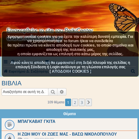
Χρησιμοποιούμε cookies για να έχετε την καλύτερη δυνατή εμπειρία. Για
να χρησιμοποιήσετε το forum ή/και να συνδεθείτε
θα πρέπει πρώτα να κάνετε αποδοχή των cookies, το οποίο σημαίνει και
αποδοχή της πολιτικής μας,
η οποία εμφανίζεται ως επιλογή στο κάτω μέρος της σελίδας.
Συχνές ερωτήσεις
Επικοινωνήστε μαζί μας
Αφού κάνετε αποδοχή θα εμφανιστεί στη δεξιά πλευρά της σελίδας η
επιλογή Σύνδεση ή Login ανάλογα με τη γλώσσα επιλογής σας
[ ΑΠΟΔΟΧΗ COOKIES ]
Α
Ευρετήριο Δ. Συζήτησης
ΚΑΤΗΓΟΡΙΑ 4
ΒΙΒΛΙΑ
ν
ΒΙΒΛΙΑ
α
Αναζήτηση
Ειδική αναζήτηση
ζ
ή
1
2
3
Επόμενη
109 θέματα
τ
Θέματα
η
ΜΠΑΓΚΑΒΑΤ ΓΚΙΤΑ
σ
η
Η ΖΩΗ ΜΟΥ ΟΙ ΖΩΕΣ ΜΑΣ - ΒΑΣΩ ΝΙΚΟΛΟΠΟΥΛΟΥ