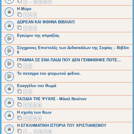
1
4
5
6
7
…
Η Μόμο
1
2
3
ΔΩΡΕΑΝ ΚΑΙ ΦΘΗΝΑ ΒΙΒΛΙΑ!!!
1
2
3
Εγκώμιο της απραξίας
Σύγχρονες Επιστολές των Διδασκάλων της Σοφίας – Βιβλίο
6
ΓΡΑΜΜΑ ΣΕ ΕΝΑ ΠΑΙΔΙ ΠΟΥ ΔΕΝ ΓΕΝΝΗΘΗΚΕ ΠΟΤΕ...
1
2
Το πεταγμα του φτερωτού φιδιου.
Ευαγγέλιο του Θωμά
1
2
ΤΑΞΙΔΙΑ ΤΗΣ ΨΥΧΗΣ - Μάικλ Νιούτον
1
2
3
4
Η σχολη των θεων
1
2
3
4
Η ΕΓΚΛΗΜΑΤΙΚΗ ΙΣΤΟΡΙΑ ΤΟΥ ΧΡΙΣΤΙΑΝΙΣΜΟΥ
1
5
6
7
8
…