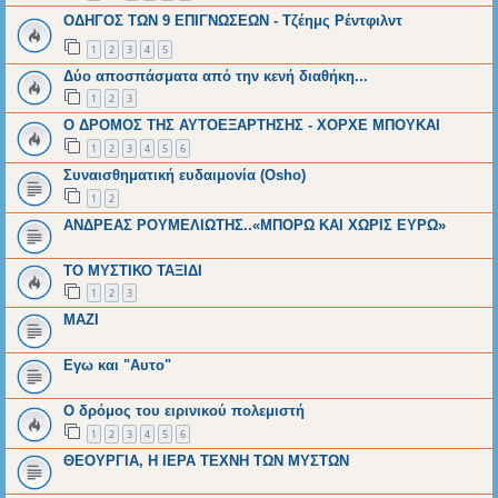
ΟΔΗΓΟΣ ΤΩΝ 9 ΕΠΙΓΝΩΣΕΩΝ - Τζέημς Ρέντφιλντ
1
2
3
4
5
Δύο αποσπάσματα από την κενή διαθήκη...
1
2
3
Ο ΔΡΟΜΟΣ ΤΗΣ ΑΥΤΟΕΞΑΡΤΗΣΗΣ - ΧΟΡΧΕ ΜΠΟΥΚΑΙ
1
2
3
4
5
6
Συναισθηματική ευδαιμονία (Osho)
1
2
ΑΝΔΡΕΑΣ ΡΟΥΜΕΛΙΩΤΗΣ..«ΜΠΟΡΩ ΚΑΙ ΧΩΡΙΣ ΕΥΡΩ»
ΤΟ ΜΥΣΤΙΚΟ ΤΑΞΙΔΙ
1
2
3
ΜΑΖΙ
Εγω και "Αυτο"
Ο δρόμος του ειρινικού πολεμιστή
1
2
3
4
5
6
ΘΕΟΥΡΓΙΑ, Η ΙΕΡΑ ΤΕΧΝΗ ΤΩΝ ΜΥΣΤΩΝ