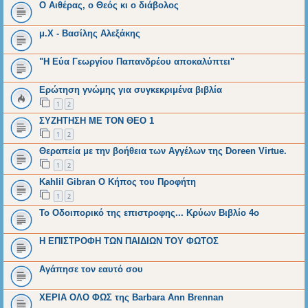
Ο Αιθέρας, ο Θεός κι ο διάβολος
μ.Χ - Βασίλης Αλεξάκης
"Η Εύα Γεωργίου Παπανδρέου αποκαλύπτει"
Ερώτηση γνώμης για συγκεκριμένα βιβλία
1
2
ΣΥΖΗΤΗΣΗ ΜΕ ΤΟΝ ΘΕΟ 1
1
2
Θεραπεία με την βοήθεια των Αγγέλων της Doreen Virtue.
1
2
Kahlil Gibran O Κήπος του Προφήτη
1
2
Το Οδοιπορικό της επιστροφης... Κρύων Βιβλίο 4ο
Η ΕΠΙΣΤΡΟΦΗ ΤΩΝ ΠΑΙΔΙΩΝ ΤΟΥ ΦΩΤΟΣ
Αγάπησε τον εαυτό σου
ΧΕΡΙΑ ΟΛΟ ΦΩΣ της Barbara Ann Brennan