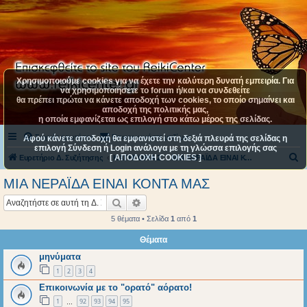
Χρησιμοποιούμε cookies για να έχετε την καλύτερη δυνατή εμπειρία. Για
να χρησιμοποιήσετε το forum ή/και να συνδεθείτε
θα πρέπει πρώτα να κάνετε αποδοχή των cookies, το οποίο σημαίνει και
αποδοχή της πολιτικής μας,
η οποία εμφανίζεται ως επιλογή στο κάτω μέρος της σελίδας.
Συχνές ερωτήσεις
Επικοινωνήστε μαζί μας
Αφού κάνετε αποδοχή θα εμφανιστεί στη δεξιά πλευρά της σελίδας η
επιλογή Σύνδεση ή Login ανάλογα με τη γλώσσα επιλογής σας
[ ΑΠΟΔΟΧΗ COOKIES ]
Α
Ευρετήριο Δ. Συζήτησης
ΚΑΤΗΓΟΡΙΑ 2
ΜΙΑ ΝΕΡΑΪΔΑ ΕΙΝΑΙ ΚΟΝΤΑ ΜΑΣ
ν
ΜΙΑ ΝΕΡΑΪΔΑ ΕΙΝΑΙ ΚΟΝΤΑ ΜΑΣ
α
Αναζήτηση
Ειδική αναζήτηση
ζ
5 θέματα • Σελίδα
1
από
1
ή
Θέματα
τ
μηνύματα
η
1
2
3
4
σ
Επικοινωνία με το "ορατό" αόρατο!
η
1
92
93
94
95
…