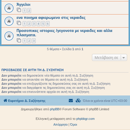
Άγγελοι
1
2
ενα ποιημα αφιερωμενο στις νεραιδες
1
2
3
4
5
6
Προσοπικες ιστοριες /γεγονοτα με νεραιδες και αλλα
πλασματα.
1
2
3
5 θέματα • Σελίδα
1
από
1
Μετάβαση σε
ΠΡΟΣΒΆΣΕΙΣ ΣΕ ΑΥΤΉ ΤΗ Δ. ΣΥΖΉΤΗΣΗ
Δεν μπορείτε
να δημοσιεύετε νέα θέματα σε αυτή τη Δ. Συζήτηση
Δεν μπορείτε
να απαντάτε σε θέματα σε αυτή τη Δ. Συζήτηση
Δεν μπορείτε
να επεξεργάζεστε τις δημοσιεύσεις σας σε αυτή τη Δ. Συζήτηση
Δεν μπορείτε
να διαγράφετε τις δημοσιεύσεις σας σε αυτή τη Δ. Συζήτηση
Δεν μπορείτε
να επισυνάπτετε αρχεία σε αυτή τη Δ. Συζήτηση
Ευρετήριο Δ. Συζήτησης
Όλοι οι χρόνοι είναι
UTC+03:00
Δημιουργήθηκε από
phpBB
® Forum Software © phpBB Limited
Ελληνική μετάφραση από το
phpbbgr.com
Απόρρητο
|
Όροι